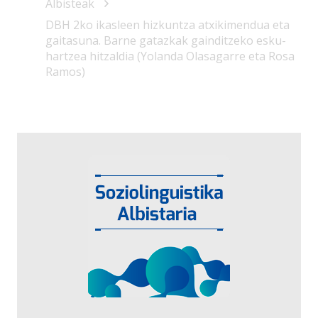
Albisteak
DBH 2ko ikasleen hizkuntza atxikimendua eta
gaitasuna. Barne gatazkak gainditzeko esku-
hartzea hitzaldia (Yolanda Olasagarre eta Rosa
Ramos)