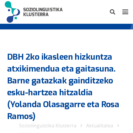
DBH 2ko ikasleen hizkuntza
atxikimendua eta gaitasuna.
Barne gatazkak gainditzeko
esku-hartzea hitzaldia
(Yolanda Olasagarre eta Rosa
Ramos)
Soziolinguistika Klusterra
Aktualitatea