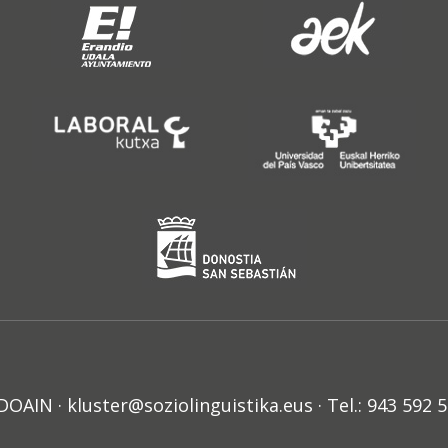
N · kluster@soziolinguistika.eus · Tel.: 943 592 