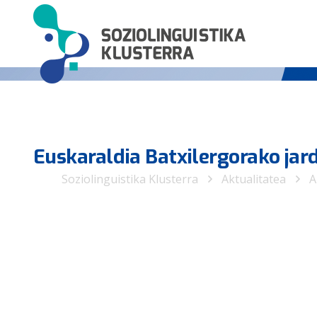
Euskaraldia Batxilergorako jar
Soziolinguistika Klusterra
Aktualitatea
A