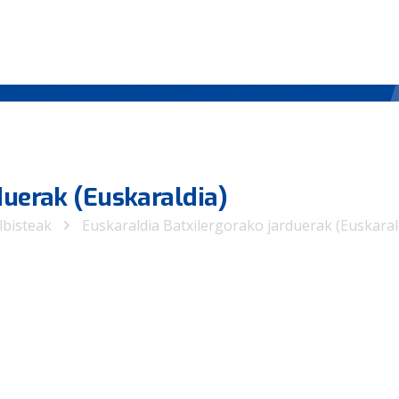
duerak (Euskaraldia)
lbisteak
Euskaraldia Batxilergorako jarduerak (Euskaral