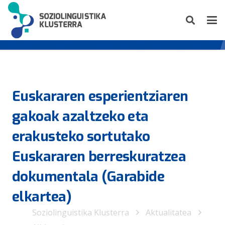
Euskararen esperientziaren
gakoak azaltzeko eta
erakusteko sortutako
Euskararen berreskuratzea
dokumentala (Garabide
elkartea)
Soziolinguistika Klusterra
Aktualitatea