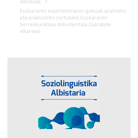
Albisteak
Euskararen esperientziaren gakoak azaltzeko
eta erakusteko sortutako Euskararen
berreskuratzea dokumentala (Garabide
elkartea)