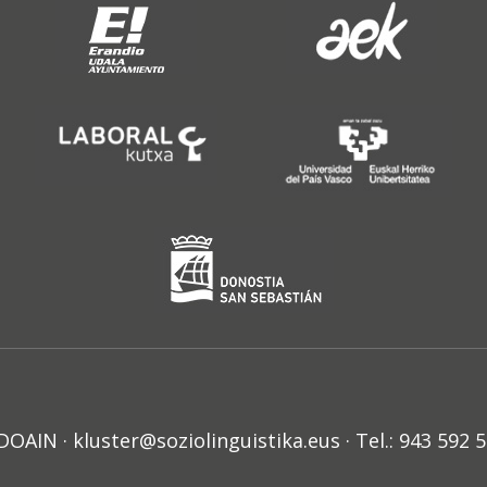
N · kluster@soziolinguistika.eus · Tel.: 943 592 