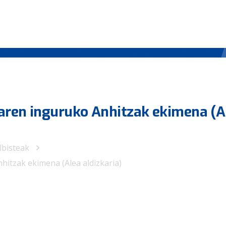
aren inguruko Anhitzak ekimena (A
lbisteak
itzak ekimena (Alea aldizkaria)