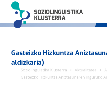
Gasteizko Hizkuntza Aniztasun
aldizkaria)
Soziolinguistika Klusterra
Aktualitatea
A
Gasteizko Hizkuntza Aniztasunaren inguruko Anh