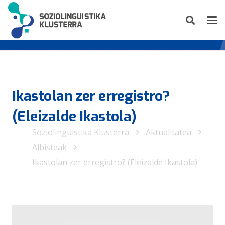
Ikastolan zer erregistro?
(Eleizalde Ikastola)
Soziolinguistika Klusterra
Aktualitatea
Albisteak
Ikastolan zer erregistro? (Eleizalde Ikastola)