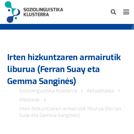
Irten hizkuntzaren armairutik
liburua (Ferran Suay eta
Gemma Sanginés)
Soziolinguistika Klusterra
Aktualitatea
Albisteak
Irten hizkuntzaren armairutik liburua (Ferran
Suay eta Gemma Sanginés)