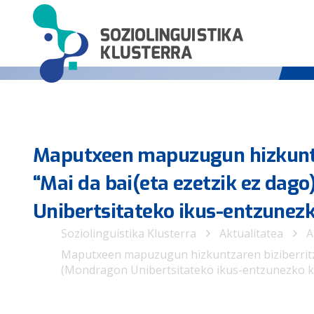
Maputxeen mapuzugun hizkuntza
“Mai da bai(eta ezetzik ez da
Unibertsitateko ikus-entzunez
Soziolinguistika Klusterra
Aktualitatea
A
Maputxeen mapuzugun hizkuntzaren biziberritze
(Mondragon Unibertsitateko ikus-entzunezko k