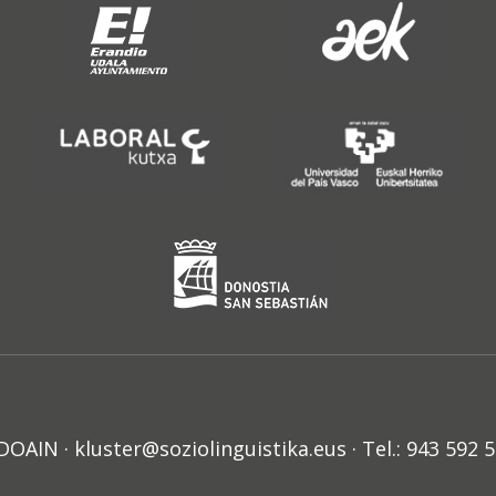
N · kluster@soziolinguistika.eus · Tel.: 943 592 