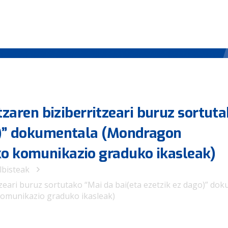
ren biziberritzeari buruz sortuta
go)” dokumentala (Mondragon
ko komunikazio graduko ikasleak)
lbisteak
ari buruz sortutako “Mai da bai(eta ezetzik ez dago)” do
omunikazio graduko ikasleak)