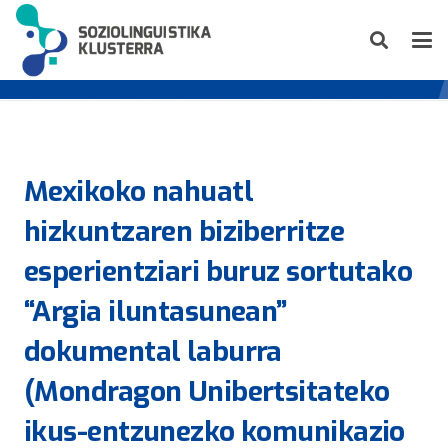
Mexikoko nahuatl
hizkuntzaren biziberritze
esperientziari buruz sortutako
“Argia iluntasunean”
dokumental laburra
(Mondragon Unibertsitateko
ikus-entzunezko komunikazio