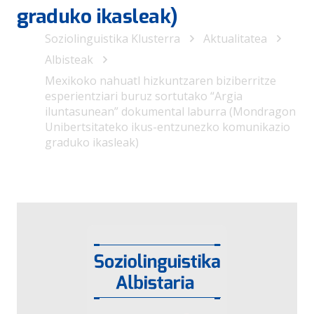
graduko ikasleak)
Soziolinguistika Klusterra
Aktualitatea
Albisteak
Mexikoko nahuatl hizkuntzaren biziberritze
esperientziari buruz sortutako “Argia
iluntasunean” dokumental laburra (Mondragon
Unibertsitateko ikus-entzunezko komunikazio
graduko ikasleak)