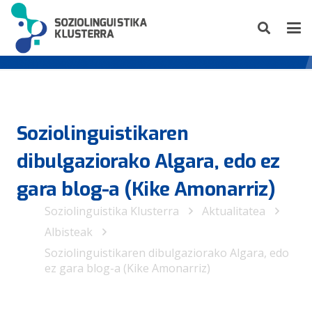
Soziolinguistikaren
dibulgaziorako Algara, edo ez
gara blog-a (Kike Amonarriz)
Soziolinguistika Klusterra
Aktualitatea
Albisteak
Soziolinguistikaren dibulgaziorako Algara, edo
ez gara blog-a (Kike Amonarriz)