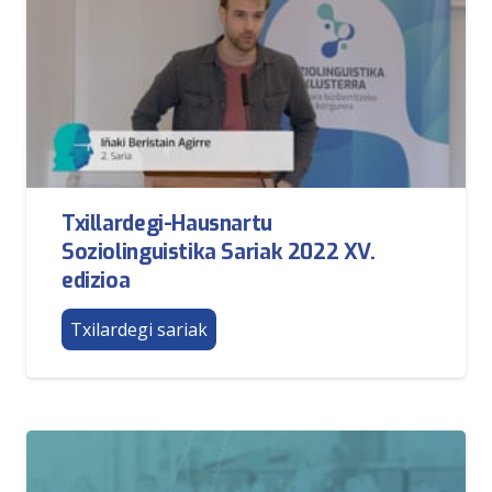
Txillardegi-Hausnartu
Soziolinguistika Sariak 2022 XV.
edizioa
Txilardegi sariak