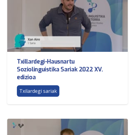
Txillardegi-Hausnartu
Soziolinguistika Sariak 2022 XV.
edizioa
Txilardegi sariak