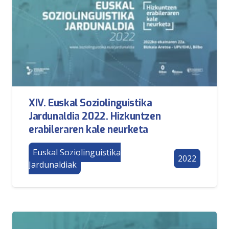
XIV. Euskal Soziolinguistika
Jardunaldia 2022. Hizkuntzen
erabileraren kale neurketa
Euskal Soziolinguistika
2022
Jardunaldiak