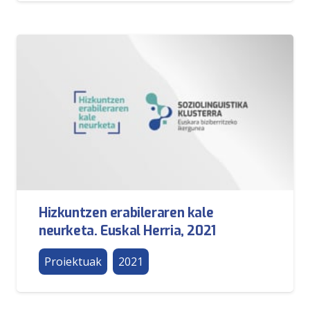
Hizkuntzen erabileraren kale
neurketa. Euskal Herria, 2021
Proiektuak
2021