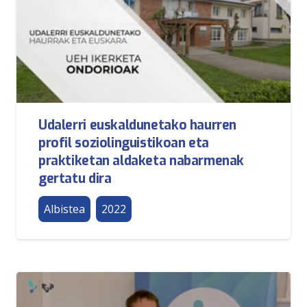
Udalerri euskaldunetako haurren
profil soziolinguistikoan eta
praktiketan aldaketa nabarmenak
gertatu dira
Albistea
2022