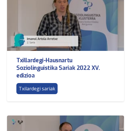
Txillardegi-Hausnartu
Soziolinguistika Sariak 2022 XV.
edizioa
Txilardegi sariak