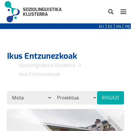
EU
ES
EN
FR
Ikus Entzunezkoak
Soziolinguistika Klusterra
Ikus Entzunezkoak
IRAGAZI