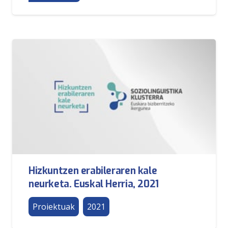
Hizkuntzen erabileraren kale
neurketa. Euskal Herria, 2021
Proiektuak
2021