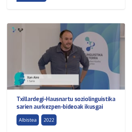
Txillardegi-Hausnartu soziolinguistika
sarien aurkezpen-bideoak ikusgai
Albistea
2022