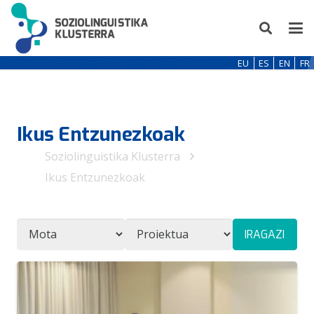
EU
ES
EN
FR
Ikus Entzunezkoak
Soziolinguistika Klusterra
Ikus Entzunezkoak
IRAGAZI