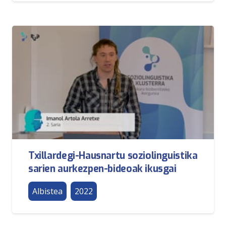
Txillardegi-Hausnartu soziolinguistika
sarien aurkezpen-bideoak ikusgai
Albistea
2022