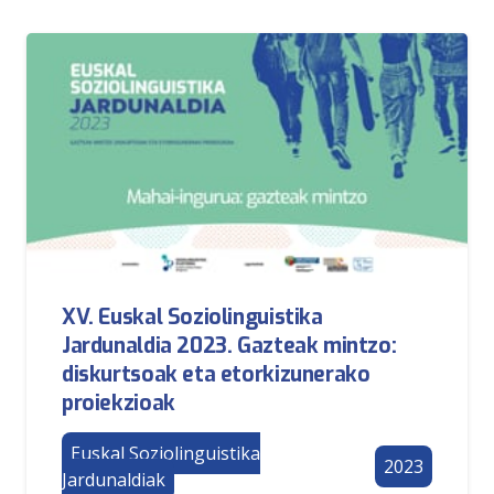
XV. Euskal Soziolinguistika
Jardunaldia 2023. Gazteak mintzo:
diskurtsoak eta etorkizunerako
proiekzioak
Euskal Soziolinguistika
2023
Jardunaldiak