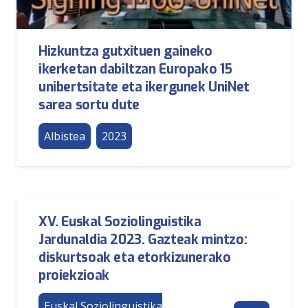
Hizkuntza gutxituen gaineko
ikerketan dabiltzan Europako 15
unibertsitate eta ikergunek UniNet
sarea sortu dute
Albistea
2023
XV. Euskal Soziolinguistika
Jardunaldia 2023. Gazteak mintzo:
diskurtsoak eta etorkizunerako
proiekzioak
Euskal Soziolinguistika