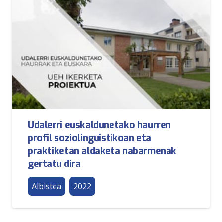
Udalerri euskaldunetako haurren
profil soziolinguistikoan eta
praktiketan aldaketa nabarmenak
gertatu dira
Albistea
2022