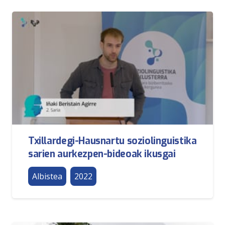
Txillardegi-Hausnartu soziolinguistika
sarien aurkezpen-bideoak ikusgai
Albistea
2022