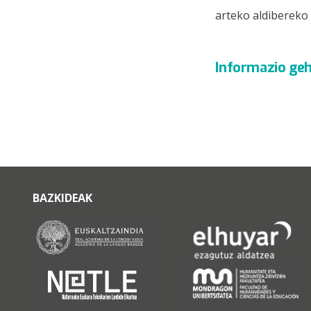
arteko aldibereko
Informazio geh
BAZKIDEAK