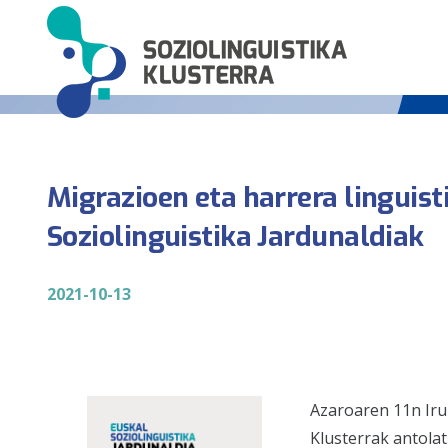
Migrazioen eta harrera linguis
Soziolinguistika Jardunaldiak
2021-10-13
Azaroaren 11n Iru
Klusterrak antolat