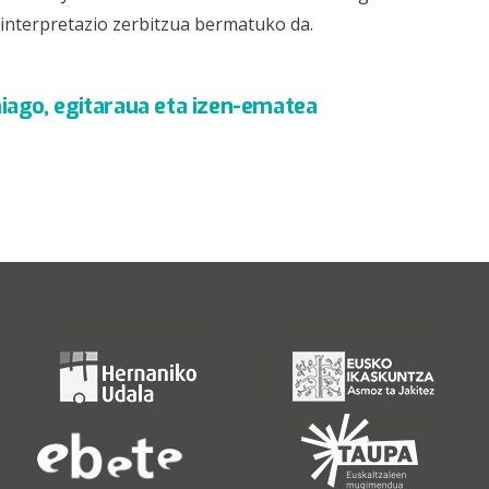
 interpretazio zerbitzua bermatuko da.
iago, egitaraua eta izen-ematea