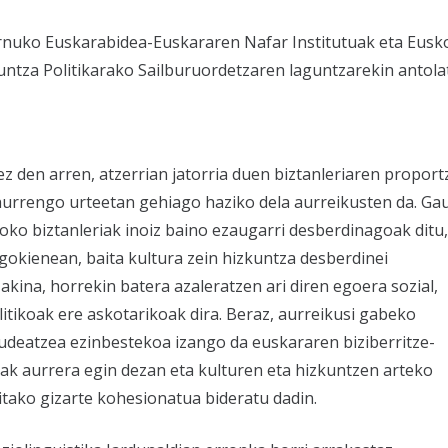
nuko Euskarabidea-Euskararen Nafar Institutuak eta Eusk
kuntza Politikarako Sailburuordetzaren laguntzarekin antola
z den arren, atzerrian jatorria duen biztanleriaren proport
 hurrengo urteetan gehiago haziko dela aurreikusten da. Ga
ko biztanleriak inoiz baino ezaugarri desberdinagoak ditu,
agokienean, baita kultura zein hizkuntza desberdinei
akina, horrekin batera azaleratzen ari diren egoera sozial,
itikoak ere askotarikoak dira. Beraz, aurreikusi gabeko
deatzea ezinbestekoa izango da euskararen biziberritze-
ak aurrera egin dezan eta kulturen eta hizkuntzen arteko
itako gizarte kohesionatua bideratu dadin.