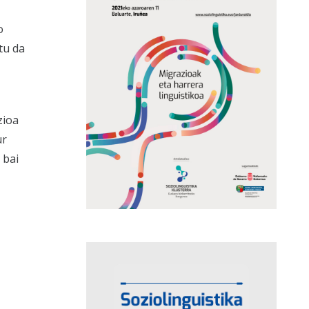
o
tu da
zioa
ur
 bai