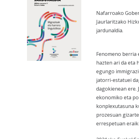
Nafarroako Gober
Jaurlaritzako Hiz
jardunaldia.
Fenomeno berria e
hazten ari da eta
egungo immigrazio
jatorri-estatuei d
dagokienean ere. J
ekonomiko eta pol
konplexutasuna ku
prozesuan gizarte
errespetuan eraik