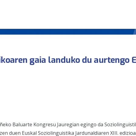
tikoaren gaia landuko du aurtengo 
ñeko Baluarte Kongresu Jauregian egingo da Soziolinguisti
zen duen Euskal Soziolinguistika Jardunaldiaren XIII. edizioa