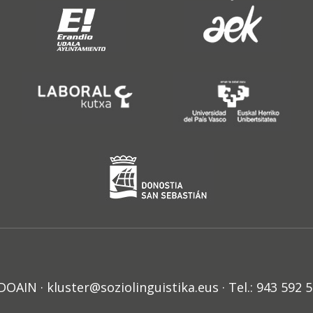
N · kluster@soziolinguistika.eus · Tel.: 943 592 