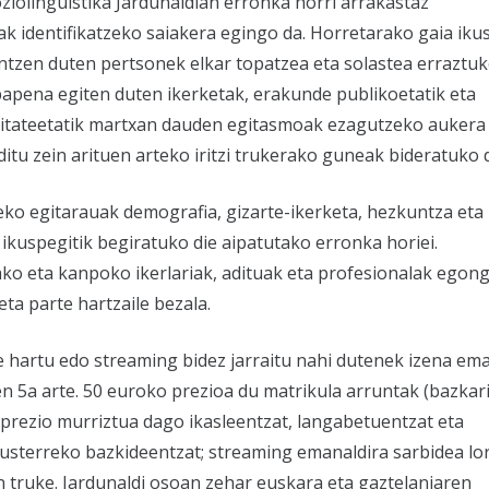
ziolinguistika Jardunaldian erronka horri arrakastaz
k identifikatzeko saiakera egingo da. Horretarako gaia iku
antzen duten pertsonek elkar topatzea eta solastea erraztuk
apena egiten duten ikerketak, erakunde publikoetatik eta
tateetatik martxan dauden egitasmoak ezagutzeko aukera
ditu zein arituen arteko iritzi trukerako guneak bideratuko d
eko egitarauak demografia, gizarte-ikerketa, hezkuntza eta
 ikuspegitik begiratuko die aipatutako erronka horiei.
ko eta kanpoko ikerlariak, adituak eta profesionalak egon
 eta parte hartzaile bezala.
te hartu edo streaming bidez jarraitu nahi dutenek izena em
n 5a arte. 50 euroko prezioa du matrikula arruntak (bazkar
 prezio murriztua dago ikasleentzat, langabetuentzat eta
lusterreko bazkideentzat; streaming emanaldira sarbidea lo
n truke. Jardunaldi osoan zehar euskara eta gaztelaniaren