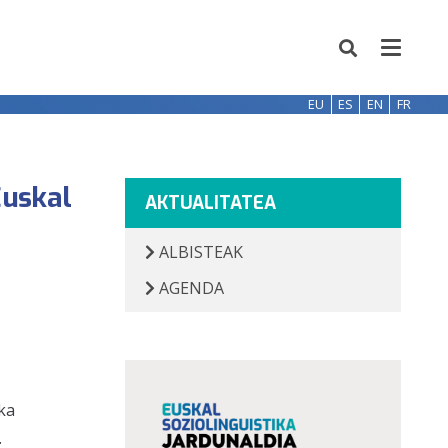
EU
ES
EN
FR
Euskal
AKTUALITATEA
ALBISTEAK
AGENDA
ka
.