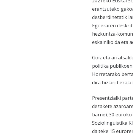
2021eko Euskal So
erantzuteko gakoa
desberdinetatik l
Egoeraren deskrib
hezkuntza-komuni
eskainiko da eta a
Goiz eta arratsald
politika publikoen
Horretarako berta
dira hizlari bezala
Presentzialki par
dezakete azaroare
barne); 30 euroko
Soziolinguistika K
daiteke 15 eurore