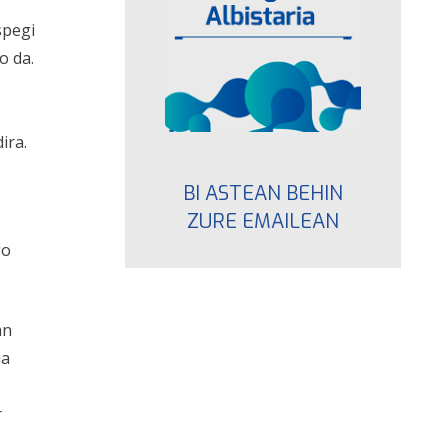
spegi
o da.
ira.
BI ASTEAN BEHIN
ZURE EMAILEAN
go
an
ia
r