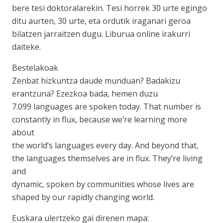
bere tesi doktoralarekin. Tesi horrek 30 urte egingo
ditu aurten, 30 urte, eta ordutik iraganari geroa
bilatzen jarraitzen dugu. Liburua online irakurri
daiteke.
Bestelakoak
Zenbat hizkuntza daude munduan? Badakizu
erantzuna? Ezezkoa bada, hemen duzu
7.099 languages are spoken today. That number is
constantly in flux, because we’re learning more
about
the world’s languages every day. And beyond that,
the languages themselves are in flux. They’re living
and
dynamic, spoken by communities whose lives are
shaped by our rapidly changing world.
Euskara ulertzeko gai direnen mapa: