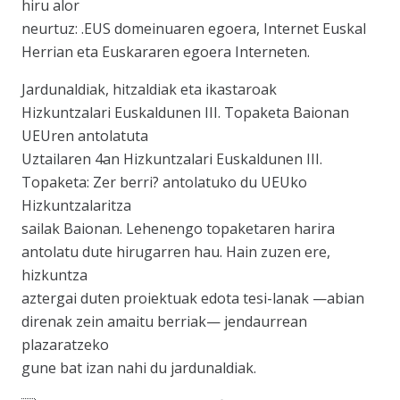
hiru alor
neurtuz: .EUS domeinuaren egoera, Internet Euskal
Herrian eta Euskararen egoera Interneten.
Jardunaldiak, hitzaldiak eta ikastaroak
Hizkuntzalari Euskaldunen III. Topaketa Baionan
UEUren antolatuta
Uztailaren 4an Hizkuntzalari Euskaldunen III.
Topaketa: Zer berri? antolatuko du UEUko
Hizkuntzalaritza
sailak Baionan. Lehenengo topaketaren harira
antolatu dute hirugarren hau. Hain zuzen ere,
hizkuntza
aztergai duten proiektuak edota tesi-lanak —abian
direnak zein amaitu berriak— jendaurrean
plazaratzeko
gune bat izan nahi du jardunaldiak.