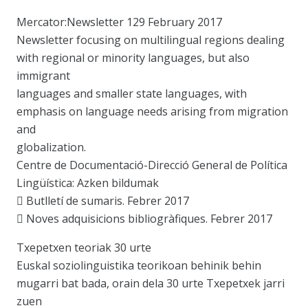
Mercator:Newsletter 129 February 2017
Newsletter focusing on multilingual regions dealing
with regional or minority languages, but also
immigrant
languages and smaller state languages, with
emphasis on language needs arising from migration
and
globalization.
Centre de Documentació-Direcció General de Política
Lingüística: Azken bildumak
 Butlletí de sumaris. Febrer 2017
 Noves adquisicions bibliogràfiques. Febrer 2017
Txepetxen teoriak 30 urte
Euskal soziolinguistika teorikoan behinik behin
mugarri bat bada, orain dela 30 urte Txepetxek jarri
zuen