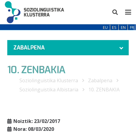
EU
ES
EN
FR
ZABALPENA
10. ZENBAKIA
Soziolinguistika Klusterra
Zabalpena
Soziolinguistika Albistaria
10. ZENBAKIA
Noiztik:
23/02/2017
Nora:
08/03/2020