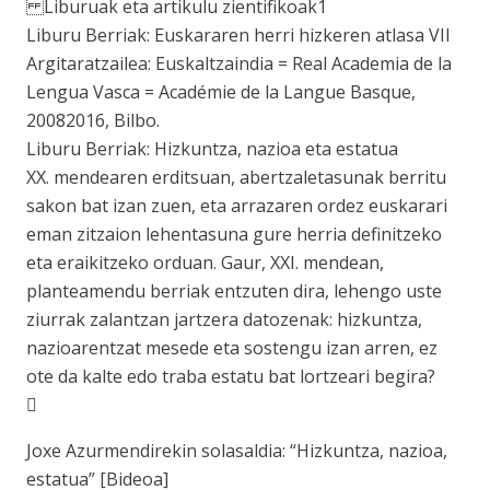
Liburuak eta artikulu zientifikoak1
Liburu Berriak: Euskararen herri hizkeren atlasa VII
Argitaratzailea: Euskaltzaindia = Real Academia de la
Lengua Vasca = Académie de la Langue Basque,
20082016, Bilbo.
Liburu Berriak: Hizkuntza, nazioa eta estatua
XX. mendearen erditsuan, abertzaletasunak berritu
sakon bat izan zuen, eta arrazaren ordez euskarari
eman zitzaion lehentasuna gure herria definitzeko
eta eraikitzeko orduan. Gaur, XXI. mendean,
planteamendu berriak entzuten dira, lehengo uste
ziurrak zalantzan jartzera datozenak: hizkuntza,
nazioarentzat mesede eta sostengu izan arren, ez
ote da kalte edo traba estatu bat lortzeari begira?

Joxe Azurmendirekin solasaldia: “Hizkuntza, nazioa,
estatua” [Bideoa]