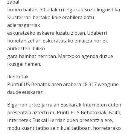
zabal
honen baitan, 30 udalerri inguruk Soziolinguistika
Klusterrari bertako kale erabilera datu
adierazgarriak
eskuratzeko eskaera luzatu zioten. Udaberri
honetan zehar, eskuratutako emaitza horiek
aurkezten ibiliko
gara hainbat herritan. Martxoko agenda duzue
ikusgai hemen.
Ikerketak
PuntuEUS Behatokiaren arabera 18.317 webgune
daude euskaraz
Bigarren urtez jarraian Euskarak Interneten duten
presentzia aztertu du PuntuEUS Behatokiak. Baita,
Internetek Euskal Herrian duen presentzia ere,
modu kuantitatibo zein kualitatiboan, horretarako