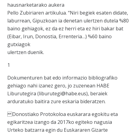
hausnarketarako aukera
Pello Zubiriaren artikulua. “Niri begiek esaten didate,
laburrean, Gipuzkoan ia denetan ulertzen dutela %80
baino gehiagok, ez da ez herri eta ez hiri bakar bat
(Eibar, Irun, Donostia, Errenteria…) %60 baino
gutxiagok
ulertzen duenik.
1
Dokumenturen bat edo informazio bibliografiko
gehiago nahi izanez gero, jo zuzenean HABE
Liburutegira (liburutegi@habe.eus), beraiek
arduratuko baitira zure eskaria bideratzen.
Donostiako Protokoloa euskarara egokitu eta
egikaritzea izango da 2017ko egiteko nagusia
Urteko batzarra egin du Euskararen Gizarte