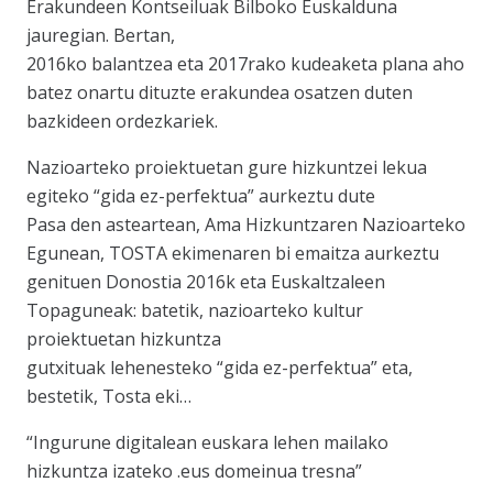
Erakundeen Kontseiluak Bilboko Euskalduna
jauregian. Bertan,
2016ko balantzea eta 2017rako kudeaketa plana aho
batez onartu dituzte erakundea osatzen duten
bazkideen ordezkariek.
Nazioarteko proiektuetan gure hizkuntzei lekua
egiteko “gida ez-perfektua” aurkeztu dute
Pasa den asteartean, Ama Hizkuntzaren Nazioarteko
Egunean, TOSTA ekimenaren bi emaitza aurkeztu
genituen Donostia 2016k eta Euskaltzaleen
Topaguneak: batetik, nazioarteko kultur
proiektuetan hizkuntza
gutxituak lehenesteko “gida ez-perfektua” eta,
bestetik, Tosta eki…
“Ingurune digitalean euskara lehen mailako
hizkuntza izateko .eus domeinua tresna”