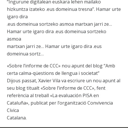
“Ingurune digitalean euskara lehen mailako
hizkuntza izateko .eus domeinua tresna”. Hamar urte
igaro dira
.eus domeinua sortzeko asmoa martxan jarri ze…
Hamar urte igaro dira .eus domeinua sortzeko
asmoa
martxan jarri ze… Hamar urte igaro dira .eus
domeinua sortz…
«Sobre l’informe de CCC» nou apunt del blog “Amb
certa calma-qüestions de llengua i societat”
Dijous passat, Xavier Vila va escriure un nou apunt al
seu blog titualt «Sobre l’informe de CCC», fent
referència al treball «La evaluación PISA en
Cataluña», publicat per l’organització Convivencia
Cívica
Catalana.