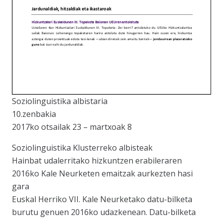
Soziolinguistika albistaria
10.zenbakia
2017ko otsailak 23 – martxoak 8
Soziolinguistika Klusterreko albisteak
Hainbat udalerritako hizkuntzen erabileraren
2016ko Kale Neurketen emaitzak aurkezten hasi
gara
Euskal Herriko VII. Kale Neurketako datu-bilketa
burutu genuen 2016ko udazkenean. Datu-bilketa