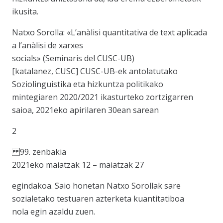
ikusita.
Natxo Sorolla: «L’anàlisi quantitativa de text aplicada
a l’anàlisi de xarxes
socials» (Seminaris del CUSC-UB)
[katalanez, CUSC] CUSC-UB-ek antolatutako
Soziolinguistika eta hizkuntza politikako
mintegiaren 2020/2021 ikasturteko zortzigarren
saioa, 2021eko apirilaren 30ean sarean
2
99. zenbakia
2021eko maiatzak 12 – maiatzak 27
egindakoa. Saio honetan Natxo Sorollak sare
sozialetako testuaren azterketa kuantitatiboa
nola egin azaldu zuen.