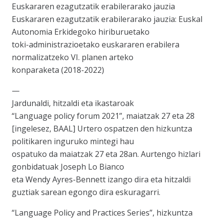
Euskararen ezagutzatik erabilerarako jauzia
Euskararen ezagutzatik erabilerarako jauzia: Euskal
Autonomia Erkidegoko hiriburuetako
toki-administrazioetako euskararen erabilera
normalizatzeko VI. planen arteko
konparaketa (2018-2022)
—
Jardunaldi, hitzaldi eta ikastaroak
“Language policy forum 2021”, maiatzak 27 eta 28
[ingelesez, BAAL] Urtero ospatzen den hizkuntza
politikaren inguruko mintegi hau
ospatuko da maiatzak 27 eta 28an. Aurtengo hizlari
gonbidatuak Joseph Lo Bianco
eta Wendy Ayres-Bennett izango dira eta hitzaldi
guztiak sarean egongo dira eskuragarri.
“Language Policy and Practices Series”, hizkuntza