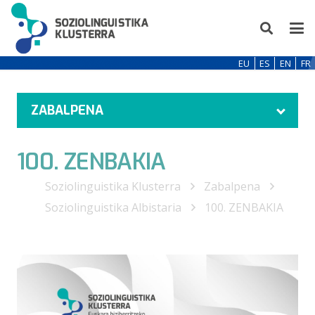
EU
ES
EN
FR
ZABALPENA
100. ZENBAKIA
Soziolinguistika Klusterra
Zabalpena
Soziolinguistika Albistaria
100. ZENBAKIA