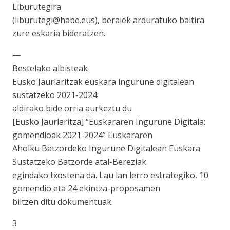
Liburutegira
(liburutegi@habe.eus), beraiek arduratuko baitira
zure eskaria bideratzen.
—
Bestelako albisteak
Eusko Jaurlaritzak euskara ingurune digitalean
sustatzeko 2021-2024
aldirako bide orria aurkeztu du
[Eusko Jaurlaritza] “Euskararen Ingurune Digitala:
gomendioak 2021-2024” Euskararen
Aholku Batzordeko Ingurune Digitalean Euskara
Sustatzeko Batzorde atal-Bereziak
egindako txostena da. Lau lan lerro estrategiko, 10
gomendio eta 24 ekintza-proposamen
biltzen ditu dokumentuak.
3