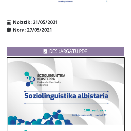
Noiztik:
21/05/2021
Nora:
27/05/2021
DESKARGATU PDF