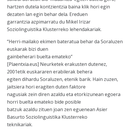
hartzen dutela kontzientzia baina klik hori egin
dezaten lan egin behar dela. Ereduen
garrantzia azpimarratu du Mikel Irizar
Soziolinguistika Klusterreko lehendakariak.
“Herri-mailako ekimen bateratua behar da Soraluzen
euskarak bizi duen
gainbeherari buelta emateko”
[Plaentxia.eus] Neurketek erakusten dutenez,
2001etik euskararen erabilerak behera
egiten dihardu Soraluzen, etenik barik. Hain zuzen,
jaitsiera hori eragiten duten faktore
nagusiak zein diren azaldu eta etorkizunean egoera
horri buelta emateko bide posible
batzuk azaldu zituen joan zen eguenean Asier
Basurto Soziolinguistika Klusterreko
teknikariak.