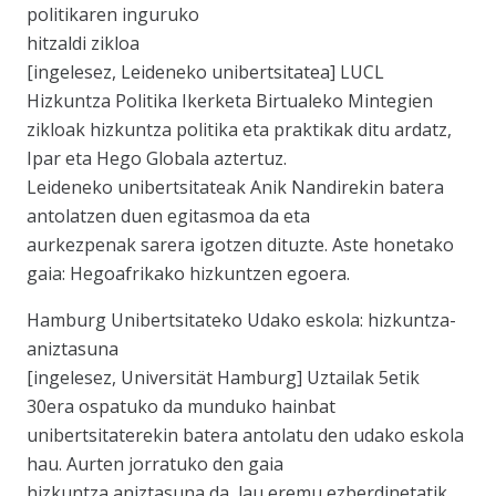
politikaren inguruko
hitzaldi zikloa
[ingelesez, Leideneko unibertsitatea] LUCL
Hizkuntza Politika Ikerketa Birtualeko Mintegien
zikloak hizkuntza politika eta praktikak ditu ardatz,
Ipar eta Hego Globala aztertuz.
Leideneko unibertsitateak Anik Nandirekin batera
antolatzen duen egitasmoa da eta
aurkezpenak sarera igotzen dituzte. Aste honetako
gaia: Hegoafrikako hizkuntzen egoera.
Hamburg Unibertsitateko Udako eskola: hizkuntza-
aniztasuna
[ingelesez, Universität Hamburg] Uztailak 5etik
30era ospatuko da munduko hainbat
unibertsitaterekin batera antolatu den udako eskola
hau. Aurten jorratuko den gaia
hizkuntza aniztasuna da, lau eremu ezberdinetatik