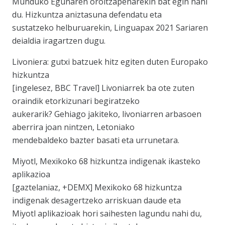
Munduko Egunaren oroitzapenarekin bat egin nahi
du. Hizkuntza aniztasuna defendatu eta
sustatzeko helburuarekin, Linguapax 2021 Sariaren
deialdia iragartzen dugu.
Livoniera: gutxi batzuek hitz egiten duten Europako
hizkuntza
[ingelesez, BBC Travel] Livoniarrek ba ote zuten
oraindik etorkizunari begiratzeko
aukerarik? Gehiago jakiteko, livoniarren arbasoen
aberrira joan nintzen, Letoniako
mendebaldeko bazter basati eta urrunetara.
Miyotl, Mexikoko 68 hizkuntza indigenak ikasteko
aplikazioa
[gaztelaniaz, +DEMX] Mexikoko 68 hizkuntza
indigenak desagertzeko arriskuan daude eta
Miyotl aplikazioak hori saihesten lagundu nahi du,