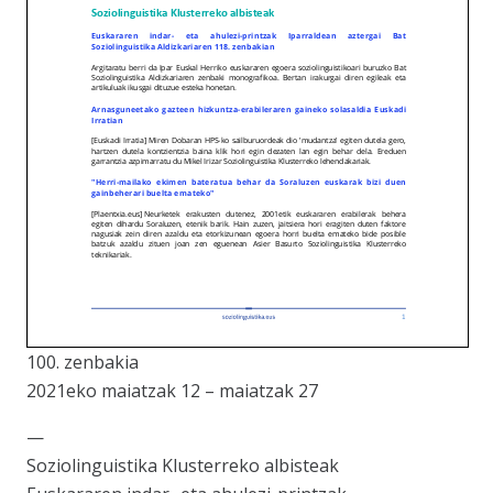
100. zenbakia
2021eko maiatzak 12 – maiatzak 27
—
Soziolinguistika Klusterreko albisteak