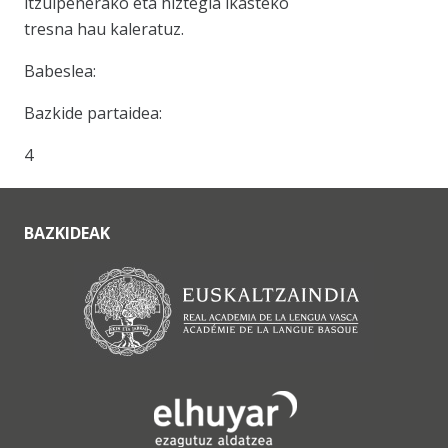
itzulpenerako eta hiztegia ikasteko
tresna hau kaleratuz.
Babeslea:
Bazkide partaidea:
4
BAZKIDEAK