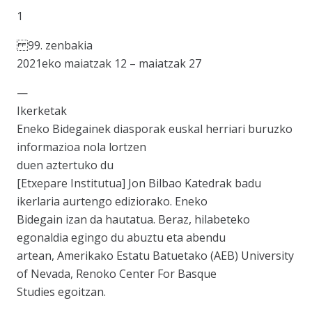
1
99. zenbakia
2021eko maiatzak 12 – maiatzak 27
—
Ikerketak
Eneko Bidegainek diasporak euskal herriari buruzko
informazioa nola lortzen
duen aztertuko du
[Etxepare Institutua] Jon Bilbao Katedrak badu
ikerlaria aurtengo ediziorako. Eneko
Bidegain izan da hautatua. Beraz, hilabeteko
egonaldia egingo du abuztu eta abendu
artean, Amerikako Estatu Batuetako (AEB) University
of Nevada, Renoko Center For Basque
Studies egoitzan.