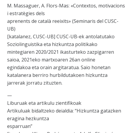
M. Massaguer, A. Flors-Mas: «Contextos, motivacions
i estratègies dels
aprenents de català reeixits» (Seminaris del CUSC-
UB)
[katalanez, CUSC-UB] CUSC-UB-ek antolatutako
Soziolinguistika eta hizkuntza politikako
mintegiaren 2020/2021 ikasturteko zazpigarren
saioa, 2021eko martxoaren 26an online
egindakoa eta orain argitaratua. Saio honetan
katalanera berriro hurbildutakoen hizkuntza
jarrerak jorratu zituzten.
—
Liburuak eta artikulu zientifikoak
Artikuluak bidaltzeko deialdia: “Hizkuntza gatazken
eragina hezkuntza
esparruan”