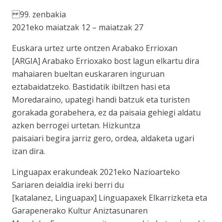
99. zenbakia
2021eko maiatzak 12 – maiatzak 27
Euskara urtez urte ontzen Arabako Errioxan
[ARGIA] Arabako Errioxako bost lagun elkartu dira
mahaiaren bueltan euskararen inguruan
eztabaidatzeko. Bastidatik ibiltzen hasi eta
Moredaraino, upategi handi batzuk eta turisten
gorakada gorabehera, ez da paisaia gehiegi aldatu
azken berrogei urtetan. Hizkuntza
paisaiari begira jarriz gero, ordea, aldaketa ugari
izan dira.
Linguapax erakundeak 2021eko Nazioarteko
Sariaren deialdia ireki berri du
[katalanez, Linguapax] Linguapaxek Elkarrizketa eta
Garapenerako Kultur Aniztasunaren