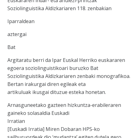
Euskararen indar- eta ahulezi-printzak
Soziolinguistika Aldizkariaren 118. zenbakian
Iparraldean
aztergai
Bat
Argitaratu berri da Ipar Euskal Herriko euskararen
egoera soziolinguistikoari buruzko Bat
Soziolinguistika Aldizkariaren zenbaki monografikoa.
Bertan irakurgai diren egileak eta
artikuluak ikusgai dituzue esteka honetan.
Arnasguneetako gazteen hizkuntza-erabileraren
gaineko solasaldia Euskadi
Irratian
[Euskadi Irratia] Miren Dobaran HPS-ko
sailburuordeak dio ‘mudantza’ egiten dutela gero,