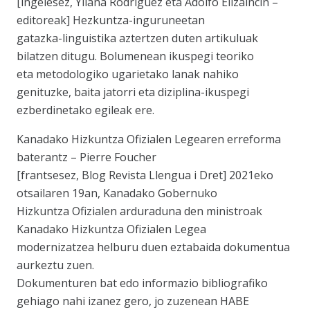
[ingelesez, Yliana Rodríguez eta Adolfo Elizaincín –
editoreak] Hezkuntza-inguruneetan
gatazka-linguistika aztertzen duten artikuluak
bilatzen ditugu. Bolumenean ikuspegi teoriko
eta metodologiko ugarietako lanak nahiko
genituzke, baita jatorri eta diziplina-ikuspegi
ezberdinetako egileak ere.
Kanadako Hizkuntza Ofizialen Legearen erreforma
baterantz – Pierre Foucher
[frantsesez, Blog Revista Llengua i Dret] 2021eko
otsailaren 19an, Kanadako Gobernuko
Hizkuntza Ofizialen arduraduna den ministroak
Kanadako Hizkuntza Ofizialen Legea
modernizatzea helburu duen eztabaida dokumentua
aurkeztu zuen.
Dokumenturen bat edo informazio bibliografiko
gehiago nahi izanez gero, jo zuzenean HABE