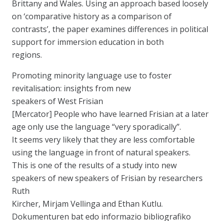
Brittany and Wales. Using an approach based loosely
on ‘comparative history as a comparison of
contrasts’, the paper examines differences in political
support for immersion education in both
regions.
Promoting minority language use to foster
revitalisation: insights from new
speakers of West Frisian
[Mercator] People who have learned Frisian at a later
age only use the language “very sporadically”.
It seems very likely that they are less comfortable
using the language in front of natural speakers.
This is one of the results of a study into new
speakers of new speakers of Frisian by researchers
Ruth
Kircher, Mirjam Vellinga and Ethan Kutlu.
Dokumenturen bat edo informazio bibliografiko