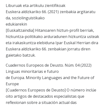
Liburuak eta artikulu zientifikoak
Euskera aldizkariko 66. (2021) zenbakia argitaratu
da, soziolinguistikako
edukiarekin
[Euskaltzaindia] Hitanoaren hiztun-profil berriak,
hizkuntza-politikako arduradunen hizkuntza usteak
eta irakaskuntza elebiduna Ipar Euskal Herrian dira
Euskera aldizkariko 66. zenbakian jorratu diren
gaietako batzuk.
Cuadernos Europeos de Deusto. Núm. 04 (2022)
Linguas minoritarias e futuro
de Europa. Minority Languages and the Future of
Europe
[Cuadernos Europeos de Deusto] O número inclúe
oito artigos de destacados especialistas que
reflexionan sobre a situación actual das