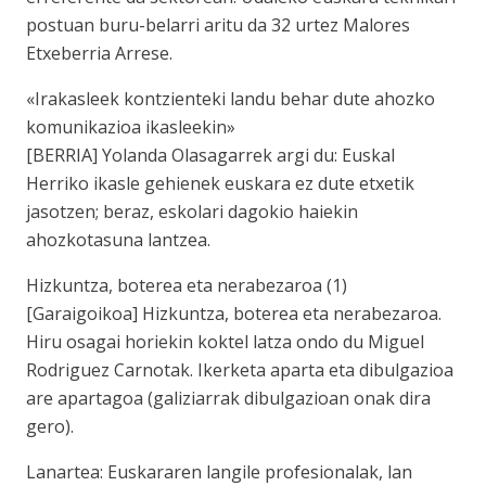
postuan buru-belarri aritu da 32 urtez Malores
Etxeberria Arrese.
«Irakasleek kontzienteki landu behar dute ahozko
komunikazioa ikasleekin»
[BERRIA] Yolanda Olasagarrek argi du: Euskal
Herriko ikasle gehienek euskara ez dute etxetik
jasotzen; beraz, eskolari dagokio haiekin
ahozkotasuna lantzea.
Hizkuntza, boterea eta nerabezaroa (1)
[Garaigoikoa] Hizkuntza, boterea eta nerabezaroa.
Hiru osagai horiekin koktel latza ondo du Miguel
Rodriguez Carnotak. Ikerketa aparta eta dibulgazioa
are apartagoa (galiziarrak dibulgazioan onak dira
gero).
Lanartea: Euskararen langile profesionalak, lan