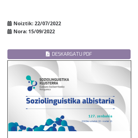
Noiztik:
22/07/2022
Nora:
15/09/2022
DESKARGATU PDF