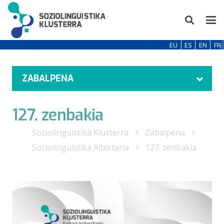
EU
ES
EN
FR
ZABALPENA
127. zenbakia
Soziolinguistika Klusterra
Zabalpena
Soziolinguistika Albistaria
127. zenbakia