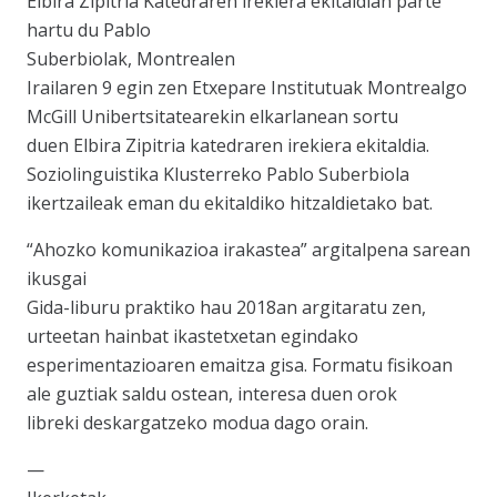
Elbira Zipitria Katedraren irekiera ekitaldian parte
hartu du Pablo
Suberbiolak, Montrealen
Irailaren 9 egin zen Etxepare Institutuak Montrealgo
McGill Unibertsitatearekin elkarlanean sortu
duen Elbira Zipitria katedraren irekiera ekitaldia.
Soziolinguistika Klusterreko Pablo Suberbiola
ikertzaileak eman du ekitaldiko hitzaldietako bat.
“Ahozko komunikazioa irakastea” argitalpena sarean
ikusgai
Gida-liburu praktiko hau 2018an argitaratu zen,
urteetan hainbat ikastetxetan egindako
esperimentazioaren emaitza gisa. Formatu fisikoan
ale guztiak saldu ostean, interesa duen orok
libreki deskargatzeko modua dago orain.
—