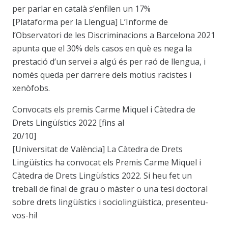
per parlar en català s’enfilen un 17%
[Plataforma per la Llengua] L’Informe de
l’Observatori de les Discriminacions a Barcelona 2021
apunta que el 30% dels casos en què es nega la
prestació d’un servei a algú és per raó de llengua, i
només queda per darrere dels motius racistes i
xenòfobs.
Convocats els premis Carme Miquel i Càtedra de
Drets Lingüístics 2022 [fins al
20/10]
[Universitat de València] La Càtedra de Drets
Lingüístics ha convocat els Premis Carme Miquel i
Càtedra de Drets Lingüístics 2022. Si heu fet un
treball de final de grau o màster o una tesi doctoral
sobre drets lingüístics i sociolingüística, presenteu-
vos-hi!