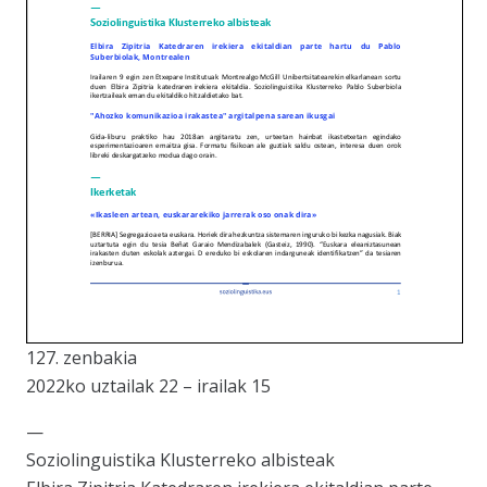
127. zenbakia
2022ko uztailak 22 – irailak 15
—
Soziolinguistika Klusterreko albisteak