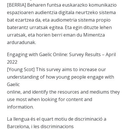
[BERRIA] Beharen funtsa euskarazko komunikazio
espazioaren audientzia digitala neurtzeko sistema
bat ezartzea da, eta audiometria sistema propio
baterantz urratsak egitea. Eta egin dituzte lehen
urratsak, eta horien berri eman du Mimentza
arduradunak.
Engaging with Gaelic Online: Survey Results – April
2022
[Young Scot] This survey aims to increase our
understanding of how young people engage with
Gaelic
online, and identify the resources and mediums they
use most when looking for content and
information.
La llengua és el quart motiu de discriminació a
Barcelona, i les discriminacions