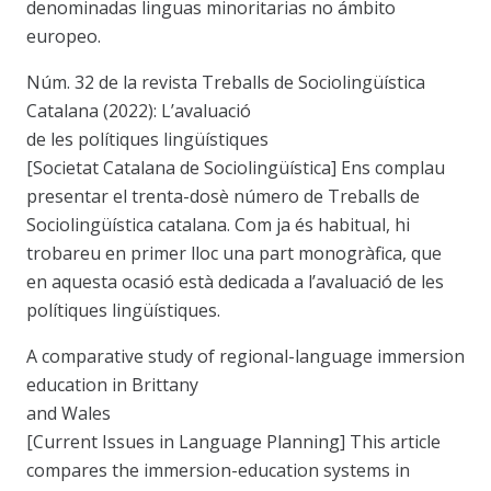
denominadas linguas minoritarias no ámbito
europeo.
Núm. 32 de la revista Treballs de Sociolingüística
Catalana (2022): L’avaluació
de les polítiques lingüístiques
[Societat Catalana de Sociolingüística] Ens complau
presentar el trenta-dosè número de Treballs de
Sociolingüística catalana. Com ja és habitual, hi
trobareu en primer lloc una part monogràfica, que
en aquesta ocasió està dedicada a l’avaluació de les
polítiques lingüístiques.
A comparative study of regional-language immersion
education in Brittany
and Wales
[Current Issues in Language Planning] This article
compares the immersion-education systems in