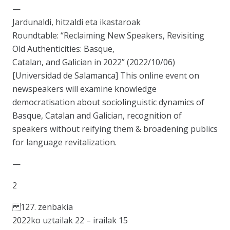
—
Jardunaldi, hitzaldi eta ikastaroak
Roundtable: “Reclaiming New Speakers, Revisiting
Old Authenticities: Basque,
Catalan, and Galician in 2022” (2022/10/06)
[Universidad de Salamanca] This online event on
newspeakers will examine knowledge
democratisation about sociolinguistic dynamics of
Basque, Catalan and Galician, recognition of
speakers without reifying them & broadening publics
for language revitalization.
—
2
127. zenbakia
2022ko uztailak 22 – irailak 15