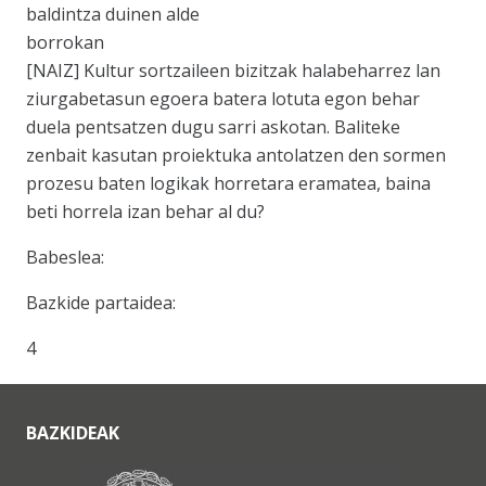
baldintza duinen alde
borrokan
[NAIZ] Kultur sortzaileen bizitzak halabeharrez lan
ziurgabetasun egoera batera lotuta egon behar
duela pentsatzen dugu sarri askotan. Baliteke
zenbait kasutan proiektuka antolatzen den sormen
prozesu baten logikak horretara eramatea, baina
beti horrela izan behar al du?
Babeslea:
Bazkide partaidea:
4
BAZKIDEAK