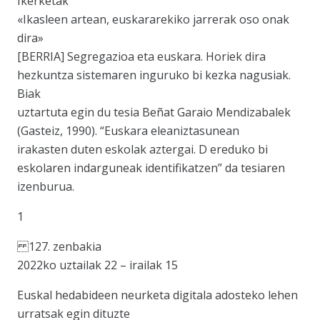
Ikerketak
«Ikasleen artean, euskararekiko jarrerak oso onak
dira»
[BERRIA] Segregazioa eta euskara. Horiek dira
hezkuntza sistemaren inguruko bi kezka nagusiak.
Biak
uztartuta egin du tesia Beñat Garaio Mendizabalek
(Gasteiz, 1990). “Euskara eleaniztasunean
irakasten duten eskolak aztergai. D ereduko bi
eskolaren indarguneak identifikatzen” da tesiaren
izenburua.
1
127. zenbakia
2022ko uztailak 22 – irailak 15
Euskal hedabideen neurketa digitala adosteko lehen
urratsak egin dituzte