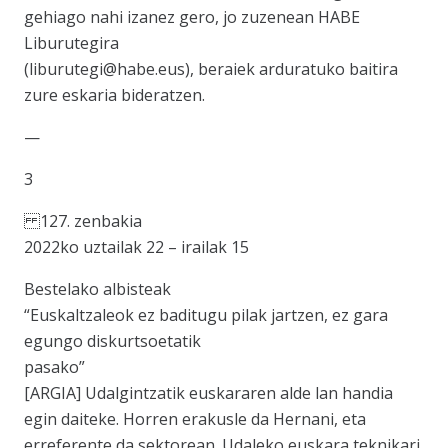
gehiago nahi izanez gero, jo zuzenean HABE
Liburutegira
(liburutegi@habe.eus), beraiek arduratuko baitira
zure eskaria bideratzen.
—
3
127. zenbakia
2022ko uztailak 22 – irailak 15
Bestelako albisteak
“Euskaltzaleok ez baditugu pilak jartzen, ez gara
egungo diskurtsoetatik
pasako”
[ARGIA] Udalgintzatik euskararen alde lan handia
egin daiteke. Horren erakusle da Hernani, eta
erreferente da sektorean. Udaleko euskara teknikari