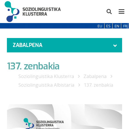
EU
ES
EN
FR
ZABALPENA
137. zenbakia
Soziolinguistika Klusterra
Zabalpena
Soziolinguistika Albistaria
137. zenbakia