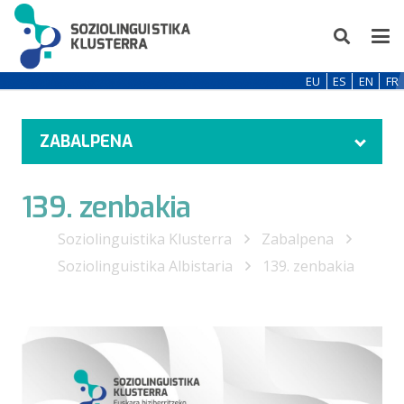
EU
ES
EN
FR
ZABALPENA
139. zenbakia
Soziolinguistika Klusterra
Zabalpena
Soziolinguistika Albistaria
139. zenbakia