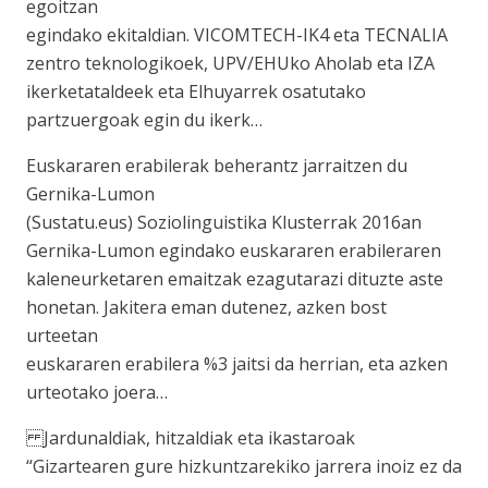
egoitzan
egindako ekitaldian. VICOMTECH-IK4 eta TECNALIA
zentro teknologikoek, UPV/EHUko Aholab eta IZA
ikerketataldeek eta Elhuyarrek osatutako
partzuergoak egin du ikerk…
Euskararen erabilerak beherantz jarraitzen du
Gernika-Lumon
(Sustatu.eus) Soziolinguistika Klusterrak 2016an
Gernika-Lumon egindako euskararen erabileraren
kaleneurketaren emaitzak ezagutarazi dituzte aste
honetan. Jakitera eman dutenez, azken bost
urteetan
euskararen erabilera %3 jaitsi da herrian, eta azken
urteotako joera…
Jardunaldiak, hitzaldiak eta ikastaroak
“Gizartearen gure hizkuntzarekiko jarrera inoiz ez da