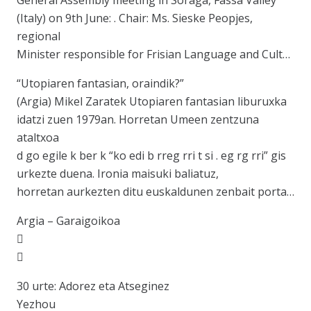
General Assembly meeting in Soraga, Fassa Valley
(Italy) on 9th June: . Chair: Ms. Sieske Peopjes,
regional
Minister responsible for Frisian Language and Cult…
“Utopiaren fantasian, oraindik?”
(Argia) Mikel Zaratek Utopiaren fantasian liburuxka
idatzi zuen 1979an. Horretan Umeen zentzuna
ataltxoa
d go egile k ber k “ko edi b rreg rri t si . eg rg rri” gis
urkezte duena. Ironia maisuki baliatuz,
horretan aurkezten ditu euskaldunen zenbait porta…
Argia – Garaigoikoa


30 urte: Adorez eta Atseginez
Yezhou