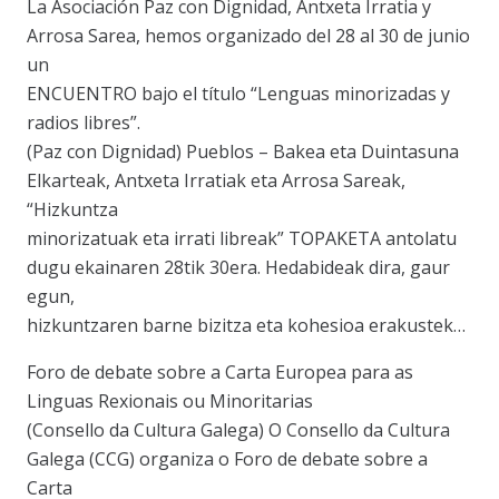
La Asociación Paz con Dignidad, Antxeta Irratia y
Arrosa Sarea, hemos organizado del 28 al 30 de junio
un
ENCUENTRO bajo el título “Lenguas minorizadas y
radios libres”.
(Paz con Dignidad) Pueblos – Bakea eta Duintasuna
Elkarteak, Antxeta Irratiak eta Arrosa Sareak,
“Hizkuntza
minorizatuak eta irrati libreak” TOPAKETA antolatu
dugu ekainaren 28tik 30era. Hedabideak dira, gaur
egun,
hizkuntzaren barne bizitza eta kohesioa erakustek…
Foro de debate sobre a Carta Europea para as
Linguas Rexionais ou Minoritarias
(Consello da Cultura Galega) O Consello da Cultura
Galega (CCG) organiza o Foro de debate sobre a
Carta