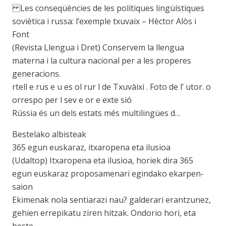
Les conseqüències de les polítiques lingüístiques
soviètica i russa: l’exemple txuvaix – Hèctor Alòs i
Font
(Revista Llengua i Dret) Conservem la llengua
materna i la cultura nacional per a les properes
generacions.
rtell e rus e u es ol rur l de Txuvàixi . Foto de l’ utor. o
orrespo per l sev e or e exte sió
Rússia és un dels estats més multilingües d…
Bestelako albisteak
365 egun euskaraz, itxaropena eta ilusioa
(Udaltop) Itxaropena eta ilusioa, horiek dira 365
egun euskaraz proposamenari egindako ekarpen-
saion
Ekimenak nola sentiarazi nau? galderari erantzunez,
gehien errepikatu ziren hitzak. Ondorio hori, eta