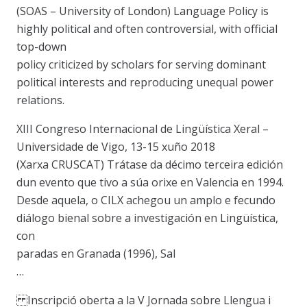
(SOAS – University of London) Language Policy is
highly political and often controversial, with official
top-down
policy criticized by scholars for serving dominant
political interests and reproducing unequal power
relations.
XIII Congreso Internacional de Lingüística Xeral –
Universidade de Vigo, 13-15 xuño 2018
(Xarxa CRUSCAT) Trátase da décimo terceira edición
dun evento que tivo a súa orixe en Valencia en 1994.
Desde aquela, o CILX achegou un amplo e fecundo
diálogo bienal sobre a investigación en Lingüística,
con
paradas en Granada (1996), Sal
…
Inscripció oberta a la V Jornada sobre Llengua i