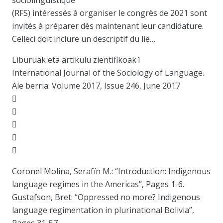
sociolinguistique
(RFS) intéressés à organiser le congrès de 2021 sont
invités à préparer dès maintenant leur candidature.
Celleci doit inclure un descriptif du lie…
Liburuak eta artikulu zientifikoak1
International Journal of the Sociology of Language.
Ale berria: Volume 2017, Issue 246, June 2017





Coronel Molina, Serafín M.: “Introduction: Indigenous
language regimes in the Americas”, Pages 1-6.
Gustafson, Bret: “Oppressed no more? Indigenous
language regimentation in plurinational Bolivia”,