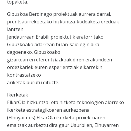
topaketa.
Gipuzkoa Berdinago proiektuak aurrera darrai,
prentsaurrekoetako hizkuntza-kudeaketa ereduak
lantzen
Jendaurrean Erabili proiektutik eratorritako
Gipuzkoako adarrean bi lan-saio egin dira
dagoeneko. Gipuzkoako
gizartean erreferentziazkoak diren erakundeen
ordezkariek euren esperientziak elkarrekin
kontrastatzeko
ariketak burutu dituzte.
Ikerketak
ElkarOla hizkuntza- eta hizketa-teknologien alorreko
ikerketa estrategikoaren aurkezpena
(Elhuyar.eus) ElkarOla ikerketa-proiektuaren
emaitzak aurkeztu dira gaur Usurbilen, Elhuyarren