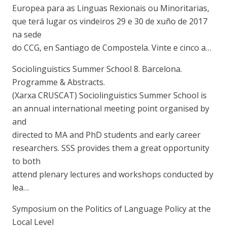
Europea para as Linguas Rexionais ou Minoritarias,
que terá lugar os vindeiros 29 e 30 de xuño de 2017
na sede
do CCG, en Santiago de Compostela. Vinte e cinco a…
Sociolinguistics Summer School 8. Barcelona.
Programme & Abstracts.
(Xarxa CRUSCAT) Sociolinguistics Summer School is
an annual international meeting point organised by
and
directed to MA and PhD students and early career
researchers. SSS provides them a great opportunity
to both
attend plenary lectures and workshops conducted by
lea…
Symposium on the Politics of Language Policy at the
Local Level