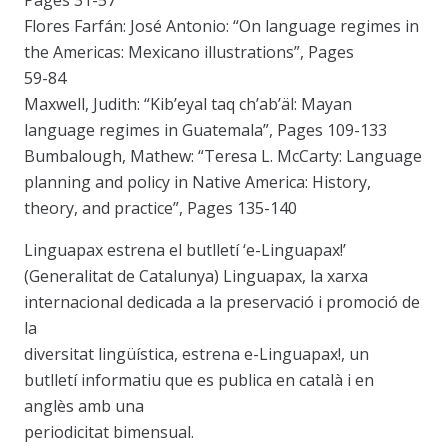
Pages 31-57
Flores Farfán: José Antonio: “On language regimes in
the Americas: Mexicano illustrations”, Pages
59-84
Maxwell, Judith: “Kib’eyal taq ch’ab’äl: Mayan
language regimes in Guatemala”, Pages 109-133
Bumbalough, Mathew: “Teresa L. McCarty: Language
planning and policy in Native America: History,
theory, and practice”, Pages 135-140
Linguapax estrena el butlletí ‘e-Linguapax!’
(Generalitat de Catalunya) Linguapax, la xarxa
internacional dedicada a la preservació i promoció de
la
diversitat lingüística, estrena e-Linguapax!, un
butlletí informatiu que es publica en català i en
anglès amb una
periodicitat bimensual.