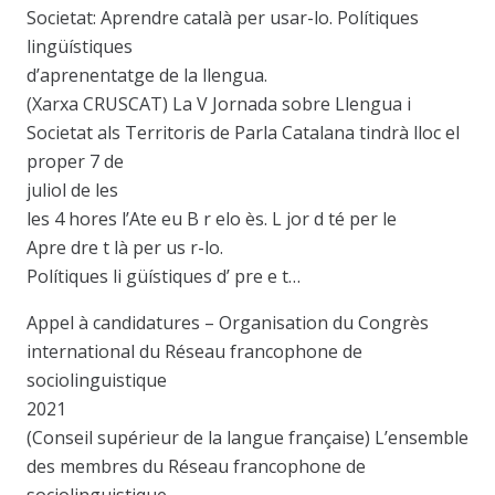
Societat: Aprendre català per usar-lo. Polítiques
lingüístiques
d’aprenentatge de la llengua.
(Xarxa CRUSCAT) La V Jornada sobre Llengua i
Societat als Territoris de Parla Catalana tindrà lloc el
proper 7 de
juliol de les
les 4 hores l’Ate eu B r elo ès. L jor d té per le
Apre dre t là per us r-lo.
Polítiques li güístiques d’ pre e t…
Appel à candidatures – Organisation du Congrès
international du Réseau francophone de
sociolinguistique
2021
(Conseil supérieur de la langue française) L’ensemble
des membres du Réseau francophone de