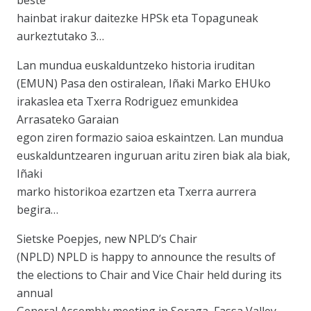
beste
hainbat irakur daitezke HPSk eta Topaguneak
aurkeztutako 3…
Lan mundua euskalduntzeko historia iruditan
(EMUN) Pasa den ostiralean, Iñaki Marko EHUko
irakaslea eta Txerra Rodriguez emunkidea
Arrasateko Garaian
egon ziren formazio saioa eskaintzen. Lan mundua
euskalduntzearen inguruan aritu ziren biak ala biak,
Iñaki
marko historikoa ezartzen eta Txerra aurrera
begira…
Sietske Poepjes, new NPLD’s Chair
(NPLD) NPLD is happy to announce the results of
the elections to Chair and Vice Chair held during its
annual