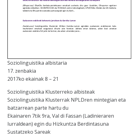
Soziolinguistika albistaria
17. zenbakia
2017ko ekainak 8 – 21
Soziolinguistika Klusterreko albisteak
Soziolinguistika Klusterrak NPLDren mintegian eta
batzarrean parte hartu du
Ekainaren 7tik 9ra, Val di Fassan (Ladinieraren
lurraldean) egin du Hizkuntza Berdintasuna
Sustatzeko Sareak