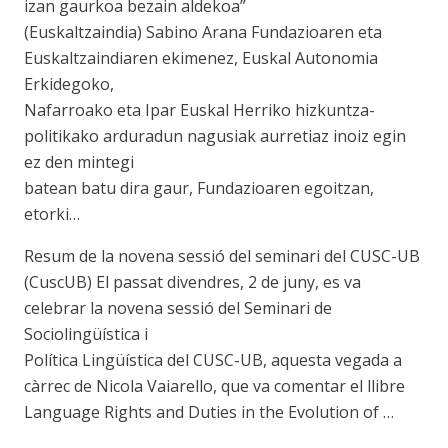
izan gaurkoa bezain aldekoa”
(Euskaltzaindia) Sabino Arana Fundazioaren eta
Euskaltzaindiaren ekimenez, Euskal Autonomia
Erkidegoko,
Nafarroako eta Ipar Euskal Herriko hizkuntza-
politikako arduradun nagusiak aurretiaz inoiz egin
ez den mintegi
batean batu dira gaur, Fundazioaren egoitzan,
etorki…
Resum de la novena sessió del seminari del CUSC-UB
(CuscUB) El passat divendres, 2 de juny, es va
celebrar la novena sessió del Seminari de
Sociolingüística i
Política Lingüística del CUSC-UB, aquesta vegada a
càrrec de Nicola Vaiarello, que va comentar el llibre
Language Rights and Duties in the Evolution of …