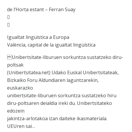
de l’Horta estant – Ferran Suay


Igualtat lingüística a Europa
València, capital de la igualtat lingüística
Unibertsitate-liburuen sorkuntza sustatzeko diru-
poltsak
(Unibertsitatea.net) Udako Euskal Unibertsitateak,
Bizkaiko Foru Aldundiaren laguntzarekin,
euskarazko
unibertsitate-liburuen sorkuntza sustatzeko hiru
diru-poltsaren deialdia ireki du. Unibertsitateko
edozein
jakintza-arlotakoa izan daiteke ikasmateriala.
UEUren sai…