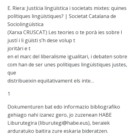
E. Riera: Justícia lingüística i societats mixtes: quines
polítiques lingüístiques? | Societat Catalana de
Sociolingüística
(Xarxa CRUSCAT) Les teories o te porà ies sobre l
justí i li güísti s’h dese volup t
joritàri e t
en el marc del liberalisme igualitari, i debaten sobre
com han de ser unes polítiques lingüístiques justes,
que
distribueixin equitativament els inte…
1
Dokumenturen bat edo informazio bibliografiko
gehiago nahi izanez gero, jo zuzenean HABE
Liburutegira (liburutegi@habe.eus), beraiek
arduratuko baitira zure eskaria bideratzen.