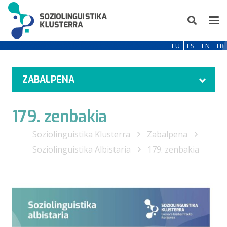
EU
ES
EN
FR
ZABALPENA
179. zenbakia
Soziolinguistika Klusterra
Zabalpena
Soziolinguistika Albistaria
179. zenbakia