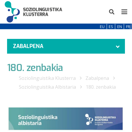
EU
ES
EN
FR
ZABALPENA
180. zenbakia
Soziolinguistika Klusterra
Zabalpena
Soziolinguistika Albistaria
180. zenbakia