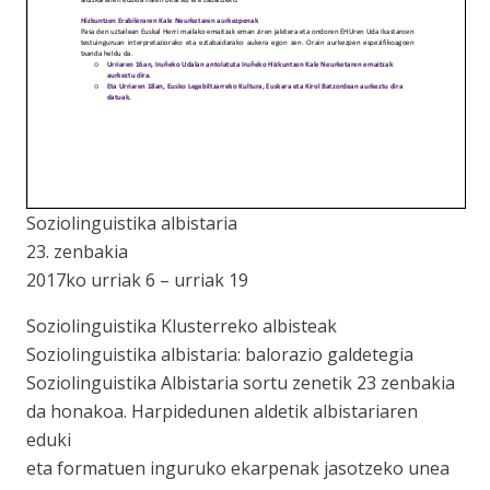
Soziolinguistika albistaria
23. zenbakia
2017ko urriak 6 – urriak 19
Soziolinguistika Klusterreko albisteak
Soziolinguistika albistaria: balorazio galdetegia
Soziolinguistika Albistaria sortu zenetik 23 zenbakia
da honakoa. Harpidedunen aldetik albistariaren
eduki
eta formatuen inguruko ekarpenak jasotzeko unea