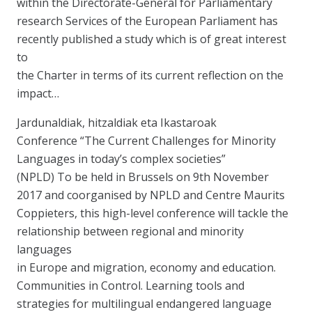
within the Directorate-General for Parliamentary
research Services of the European Parliament has
recently published a study which is of great interest
to
the Charter in terms of its current reflection on the
impact…
Jardunaldiak, hitzaldiak eta Ikastaroak
Conference “The Current Challenges for Minority
Languages in today’s complex societies”
(NPLD) To be held in Brussels on 9th November
2017 and coorganised by NPLD and Centre Maurits
Coppieters, this high-level conference will tackle the
relationship between regional and minority
languages
in Europe and migration, economy and education.
Communities in Control. Learning tools and
strategies for multilingual endangered language