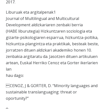
2017.
Liburuak eta argitalpenak1
Journal of Multilingual and Multicultural
Development aldizkariaren zenbaki berria
(HABE liburutegia) Hizkuntzaren soziologia eta
gizarte-psikologiaren esparrua, hizkuntza-poltika,
hizkuntza-plangintza eta praktikak, besteak beste,
jorratzen dituen aldizkari akademiko honen 10.
zenbakia argitaratu da. Jasotzen dituen artikuluen
artean, Euskal Herriko Cenoz eta Gorter ikerlarien
lan
hau dago:
CENOZ, J & GORTER, D. “Minority languages and
sustainable translanguaging: threat or
oportunity?”
o