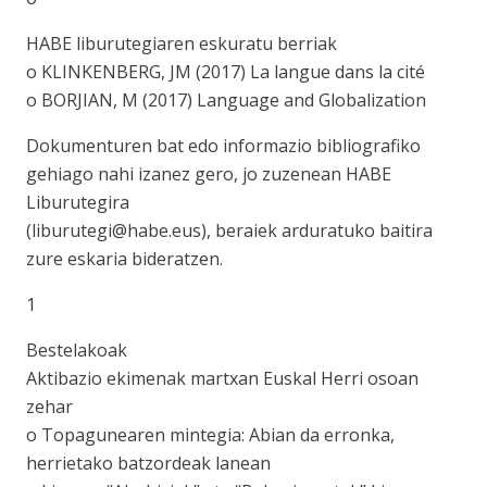
HABE liburutegiaren eskuratu berriak
o KLINKENBERG, JM (2017) La langue dans la cité
o BORJIAN, M (2017) Language and Globalization
Dokumenturen bat edo informazio bibliografiko
gehiago nahi izanez gero, jo zuzenean HABE
Liburutegira
(liburutegi@habe.eus), beraiek arduratuko baitira
zure eskaria bideratzen.
1
Bestelakoak
Aktibazio ekimenak martxan Euskal Herri osoan
zehar
o Topagunearen mintegia: Abian da erronka,
herrietako batzordeak lanean