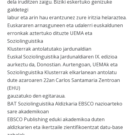
dela iruditzen zaigu. Biziki eskertuko genizuke
galdetegi
labur eta arin hau erantzunez zure iritzia helaraztea.
Euskararen arnasguneen eta udalerri euskaldunen
erronkak aztertuko dituzte UEMA eta
Soziolinguistika
Klusterrak antolatutako jardunaldian
Euskal Soziolinguistika Jardunaldiaren IX. edizioa
aurkeztu da, Donostian. Aurtengoan, UEMAk eta
Soziolinguistika Klusterrak elkarlanean antolatu
dute azaroaren 22an Carlos Santamaria Zentroan
(EHU)
gauzatuko den egitaraua.
BAT Soziolinguistika Aldizkaria EBSCO nazioarteko
sare akademikoan
EBSCO Publishing eduki akademikoa duten
aldizkarien eta ikertzaile zientifikoentzat datu-base