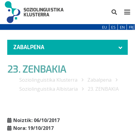
EU
ES
EN
FR
ZABALPENA
23. ZENBAKIA
Soziolinguistika Klusterra
Zabalpena
Soziolinguistika Albistaria
23. ZENBAKIA
Noiztik:
06/10/2017
Nora:
19/10/2017