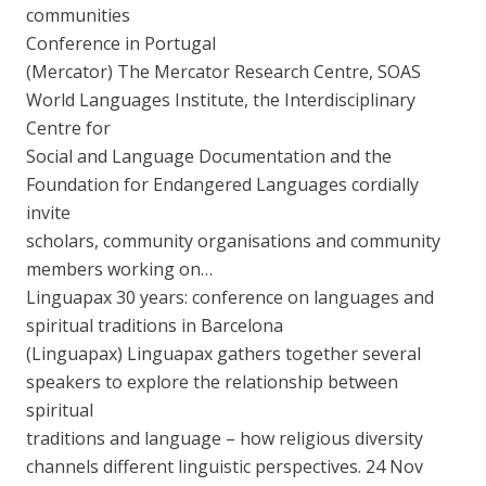
communities
Conference in Portugal
(Mercator) The Mercator Research Centre, SOAS
World Languages Institute, the Interdisciplinary
Centre for
Social and Language Documentation and the
Foundation for Endangered Languages cordially
invite
scholars, community organisations and community
members working on…
Linguapax 30 years: conference on languages and
spiritual traditions in Barcelona
(Linguapax) Linguapax gathers together several
speakers to explore the relationship between
spiritual
traditions and language – how religious diversity
channels different linguistic perspectives. 24 Nov