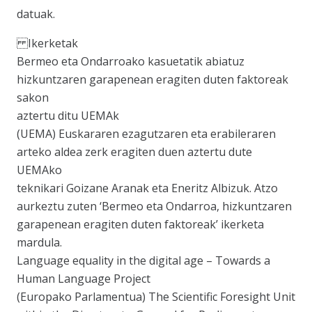
datuak.
Ikerketak
Bermeo eta Ondarroako kasuetatik abiatuz
hizkuntzaren garapenean eragiten duten faktoreak
sakon
aztertu ditu UEMAk
(UEMA) Euskararen ezagutzaren eta erabileraren
arteko aldea zerk eragiten duen aztertu dute
UEMAko
teknikari Goizane Aranak eta Eneritz Albizuk. Atzo
aurkeztu zuten ‘Bermeo eta Ondarroa, hizkuntzaren
garapenean eragiten duten faktoreak’ ikerketa
mardula.
Language equality in the digital age – Towards a
Human Language Project
(Europako Parlamentua) The Scientific Foresight Unit