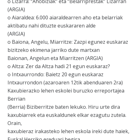
o Lizarra: “Ahobiziak” eta “Belarriprestak” Lizarran
(ARGIA)
o Aiaraldea: 6.000 aiaraldearren aho eta belarriak
aktibatu nahi dituzte euskararen alde
(ARGIA)
o Baiona, Angelu, Miarritze: Zazpi egunez euskaraz
bizitzeko ekimena jarriko dute martxan
Baionan, Angelun eta Miarritzen (ARGIA)
o Altza: Zer da Altza hadi 21 egun euskaraz?
o Intxaurrondo: Baietz 20 egun euskaraz
Intxaurrondon (azaroaren 12tik abenduaren 2ra)
Kaxubierazko lehen eskolei buruzko erreportajea
Berrian
(Berria) Biziberritze baten lekuko. Hiru urte dira
kaxubiarrek eta euskaldunek elkar ezagutu zutela.
Orain,
kaxubieraz irakasteko lehen eskola ireki dute haiek,
Euskal Herriko ereduari begira.