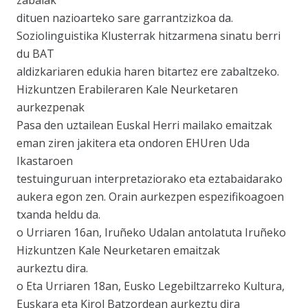
zabalak
dituen nazioarteko sare garrantzizkoa da.
Soziolinguistika Klusterrak hitzarmena sinatu berri
du BAT
aldizkariaren edukia haren bitartez ere zabaltzeko.
Hizkuntzen Erabileraren Kale Neurketaren
aurkezpenak
Pasa den uztailean Euskal Herri mailako emaitzak
eman ziren jakitera eta ondoren EHUren Uda
Ikastaroen
testuinguruan interpretaziorako eta eztabaidarako
aukera egon zen. Orain aurkezpen espezifikoagoen
txanda heldu da.
o Urriaren 16an, Iruñeko Udalan antolatuta Iruñeko
Hizkuntzen Kale Neurketaren emaitzak
aurkeztu dira.
o Eta Urriaren 18an, Eusko Legebiltzarreko Kultura,
Euskara eta Kirol Batzordean aurkeztu dira