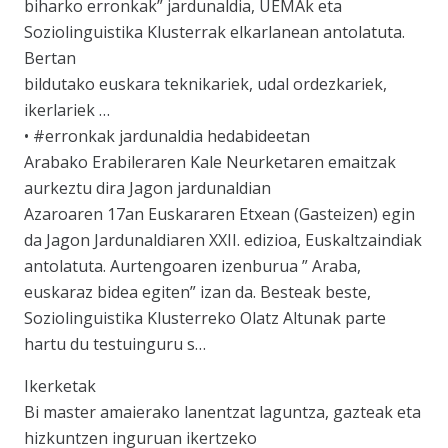
biharko erronkak” jardunaldia, UEMAk eta
Soziolinguistika Klusterrak elkarlanean antolatuta.
Bertan
bildutako euskara teknikariek, udal ordezkariek,
ikerlariek …
• #erronkak jardunaldia hedabideetan
Arabako Erabileraren Kale Neurketaren emaitzak
aurkeztu dira Jagon jardunaldian
Azaroaren 17an Euskararen Etxean (Gasteizen) egin
da Jagon Jardunaldiaren XXII. edizioa, Euskaltzaindiak
antolatuta. Aurtengoaren izenburua ” Araba,
euskaraz bidea egiten” izan da. Besteak beste,
Soziolinguistika Klusterreko Olatz Altunak parte
hartu du testuinguru s…
Ikerketak
Bi master amaierako lanentzat laguntza, gazteak eta
hizkuntzen inguruan ikertzeko