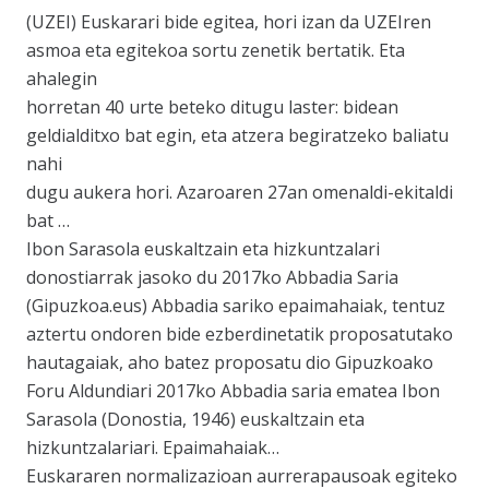
(UZEI) Euskarari bide egitea, hori izan da UZEIren
asmoa eta egitekoa sortu zenetik bertatik. Eta
ahalegin
horretan 40 urte beteko ditugu laster: bidean
geldialditxo bat egin, eta atzera begiratzeko baliatu
nahi
dugu aukera hori. Azaroaren 27an omenaldi-ekitaldi
bat …
Ibon Sarasola euskaltzain eta hizkuntzalari
donostiarrak jasoko du 2017ko Abbadia Saria
(Gipuzkoa.eus) Abbadia sariko epaimahaiak, tentuz
aztertu ondoren bide ezberdinetatik proposatutako
hautagaiak, aho batez proposatu dio Gipuzkoako
Foru Aldundiari 2017ko Abbadia saria ematea Ibon
Sarasola (Donostia, 1946) euskaltzain eta
hizkuntzalariari. Epaimahaiak…
Euskararen normalizazioan aurrerapausoak egiteko