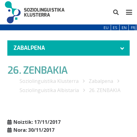
EU
ES
EN
FR
ZABALPENA
26. ZENBAKIA
Soziolinguistika Klusterra
Zabalpena
Soziolinguistika Albistaria
26. ZENBAKIA
Noiztik:
17/11/2017
Nora:
30/11/2017