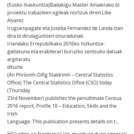
(Eusko Ikaskuntza)Badakigu Master Amaierako bi
proiektu irabazleen egileak nortzuk diren.Libe
Alvarez
Iruguenpagate eta Joseba Fernandez de Landa izan
dira bi dirulaguntzen onuradunak.
Irlandako Errepublikako 2016ko hizkuntza-
gaitasuna eta erabilerari buruzko zentsuko datuak
argitaratu
dituzte
(An Phríomh-Oifig Staidrimh – Central Statistics
Office) The Central Statistics Office (CSO) today
(Thursday
23rd November) publishes the penultimate Census
2016 report, Profile 10 – Education, Skills and the
Irish
Language. This publication presents details on t…