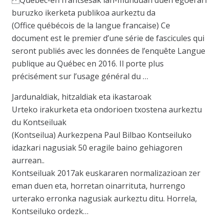
Quebec-en frantsesak lan-munduan duen egoerari
buruzko ikerketa publikoa aurkeztu da
(Office québécois de la langue francaise) Ce
document est le premier d’une série de fascicules qui
seront publiés avec les données de l’enquête Langue
publique au Québec en 2016. Il porte plus
précisément sur l’usage général du …
Jardunaldiak, hitzaldiak eta ikastaroak
Urteko irakurketa eta ondorioen txostena aurkeztu
du Kontseiluak
(Kontseilua) Aurkezpena Paul Bilbao Kontseiluko
idazkari nagusiak 50 eragile baino gehiagoren
aurrean..
Kontseiluak 2017ak euskararen normalizazioan zer
eman duen eta, horretan oinarrituta, hurrengo
urterako erronka nagusiak aurkeztu ditu. Horrela,
Kontseiluko ordezk…