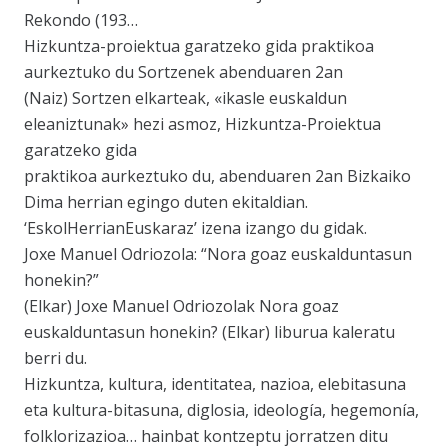
Rekondo (193…
Hizkuntza-proiektua garatzeko gida praktikoa
aurkeztuko du Sortzenek abenduaren 2an
(Naiz) Sortzen elkarteak, «ikasle euskaldun
eleaniztunak» hezi asmoz, Hizkuntza-Proiektua
garatzeko gida
praktikoa aurkeztuko du, abenduaren 2an Bizkaiko
Dima herrian egingo duten ekitaldian.
‘EskolHerrianEuskaraz’ izena izango du gidak.
Joxe Manuel Odriozola: “Nora goaz euskalduntasun
honekin?”
(Elkar) Joxe Manuel Odriozolak Nora goaz
euskalduntasun honekin? (Elkar) liburua kaleratu
berri du.
Hizkuntza, kultura, identitatea, nazioa, elebitasuna
eta kultura-bitasuna, diglosia, ideología, hegemonía,
folklorizazioa… hainbat kontzeptu jorratzen ditu