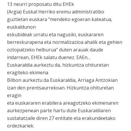
13 neurri proposatu ditu EHEk
(Argia) Euskal Herriko eremu administratibo
guztietan euskara “mendeko egoeran kateatua,
euskaldunon
eskubideak urratu eta nagusiki, euskararen
berreskurapena eta normalizazioa ahalik eta gehien
oztopatzeko helburua” duten arauak daude
indarrean, EHEk salatu duenez. EAEn…
Euskaraldia aurkeztu da, hizkuntza ohituretan
eragiteko ekimena
Bilbon aurkeztu da Euskaraldia, Arriaga Antzokian
izan den prentsaurrekoan. Hizkuntza ohituretan
eragin
eta euskararen erabilera areagotzeko ekimenaren
aurkezpenean parte hartu dute Euskaraldiaren
sustatatzaile diren 27 entitate eta erakundeetako
ordezkariek.