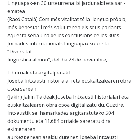
Linguapax-en 30 urteurrena: bi jardunaldi eta sari-
ematea
(Racó Català) Com més vitalitat té la llengua pròpia,
més benestar i més salut tenen els seus parlants.
Aquesta seria una de les conclusions de les 30es
Jornades internacionals Linguapax sobre la
“Diversitat
lingüística al món”, del dia 23 de novembre, …
Liburuak eta argitalpenak1
Joseba Intxausti historialari eta euskaltzalearen obra
osoa sarean
(Jakin) Jakin Taldeak Joseba Intxausti historialari eta
euskaltzalearen obra osoa digitalizatu du. Guztira,
Intxaustik sei hamarkadez argitaratutako 504
dokumentu eta 11.684 orrialde sareratu dira,
ekimenaren
aurkezpenean azaldu dutenez. Joseba Intxausti