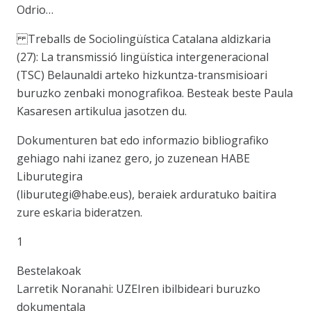
Odrio…
Treballs de Sociolingüística Catalana aldizkaria
(27): La transmissió lingüística intergeneracional
(TSC) Belaunaldi arteko hizkuntza-transmisioari
buruzko zenbaki monografikoa. Besteak beste Paula
Kasaresen artikulua jasotzen du.
Dokumenturen bat edo informazio bibliografiko
gehiago nahi izanez gero, jo zuzenean HABE
Liburutegira
(liburutegi@habe.eus), beraiek arduratuko baitira
zure eskaria bideratzen.
1
Bestelakoak
Larretik Noranahi: UZEIren ibilbideari buruzko
dokumentala