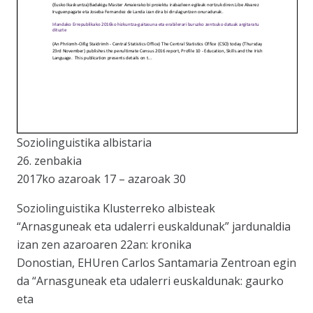
Soziolinguistika albistaria
26. zenbakia
2017ko azaroak 17 – azaroak 30
Soziolinguistika Klusterreko albisteak
“Arnasguneak eta udalerri euskaldunak” jardunaldia
izan zen azaroaren 22an: kronika
Donostian, EHUren Carlos Santamaria Zentroan egin
da “Arnasguneak eta udalerri euskaldunak: gaurko
eta