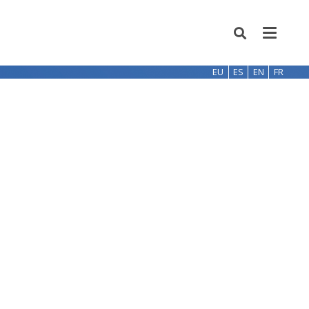
EU
ES
EN
FR