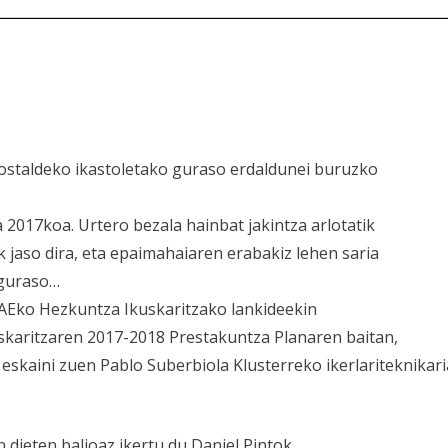
kostaldeko ikastoletako guraso erdaldunei buruzko
 2017koa. Urtero bezala hainbat jakintza arlotatik
k jaso dira, eta epaimahaiaren erabakiz lehen saria
 guraso…
AEko Hezkuntza Ikuskaritzako lankideekin
skaritzaren 2017-2018 Prestakuntza Planaren baitan,
skaini zuen Pablo Suberbiola Klusterreko ikerlariteknikaria
dieten balioaz ikertu du Daniel Pintok