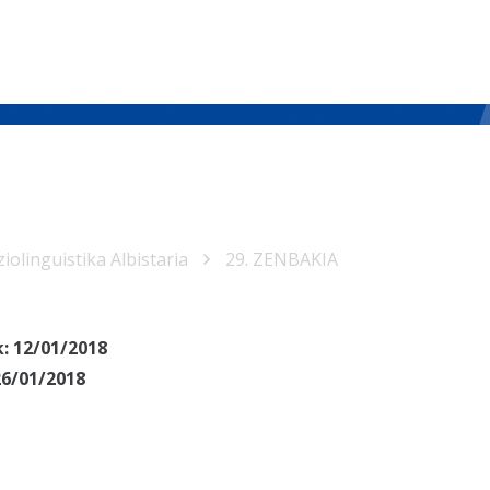
iolinguistika Albistaria
29. ZENBAKIA
k:
12/01/2018
26/01/2018