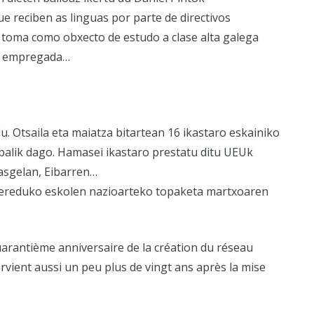
e reciben as linguas por parte de directivos
n toma como obxecto de estudo a clase alta galega
as empregada…
. Otsaila eta maiatza bitartean 16 ikastaro eskainiko
abalik dago. Hamasei ikastaro prestatu ditu UEUk
kasgelan, Eibarren…
e ereduko eskolen nazioarteko topaketa martxoaren
arantième anniversaire de la création du réseau
rvient aussi un peu plus de vingt ans après la mise