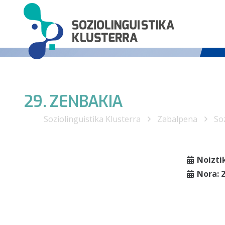
29. ZENBAKIA
Soziolinguistika Klusterra
Zabalpena
Soz
Noizti
Nora: