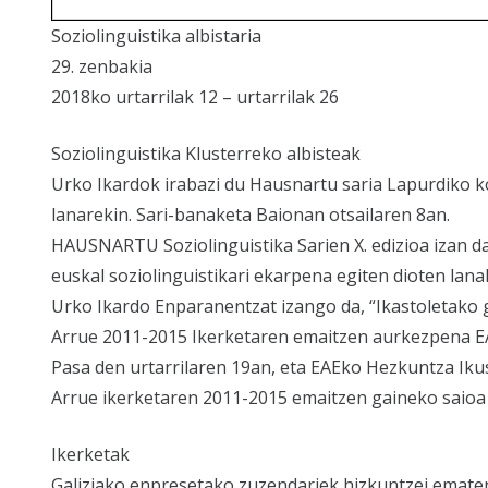
Soziolinguistika albistaria
29. zenbakia
2018ko urtarrilak 12 – urtarrilak 26
Soziolinguistika Klusterreko albisteak
Urko Ikardok irabazi du Hausnartu saria Lapurdiko 
lanarekin. Sari-banaketa Baionan otsailaren 8an.
HAUSNARTU Soziolinguistika Sarien X. edizioa izan da
euskal soziolinguistikari ekarpena egiten dioten lana
Urko Ikardo Enparanentzat izango da, “Ikastoletako
Arrue 2011-2015 Ikerketaren emaitzen aurkezpena E
Pasa den urtarrilaren 19an, eta EAEko Hezkuntza Iku
Arrue ikerketaren 2011-2015 emaitzen gaineko saioa e
Ikerketak
Galiziako enpresetako zuzendariek hizkuntzei ematen 