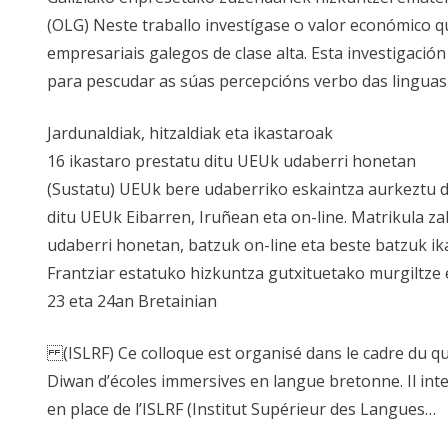
(OLG) Neste traballo investígase o valor económico qu
empresariais galegos de clase alta. Esta investigació
para pescudar as súas percepcións verbo das lingu
Jardunaldiak, hitzaldiak eta ikastaroak
16 ikastaro prestatu ditu UEUk udaberri honetan
(Sustatu) UEUk bere udaberriko eskaintza aurkeztu du
ditu UEUk Eibarren, Iruñean eta on-line. Matrikula z
udaberri honetan, batzuk on-line eta beste batzuk i
Frantziar estatuko hizkuntza gutxituetako murgiltz
23 eta 24an Bretainian
(ISLRF) Ce colloque est organisé dans le cadre du qu
Diwan d’écoles immersives en langue bretonne. Il inte
en place de l’ISLRF (Institut Supérieur des Langues…