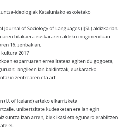
kuntza-ideologiak Kataluniako eskoletako
l Journal of Sociology of Languages (IJSL) aldizkarian.
ruaren bilakaera euskararen aldeko mugimenduan
ren 16. zenbakian.
l kultura 2017
ezkoen esparruaren errealitateaz egiten du gogoeta,
guruan: langileen lan baldintzak, euskarazko
ntazio zentroaren eta art…
(U. of Iceland) arteko elkarrizketa
rtzaile, unibertsitate kudeaketan ere lan egin
izkuntza izan arren, biek ikasi eta egunero erabiltzen
tate el…