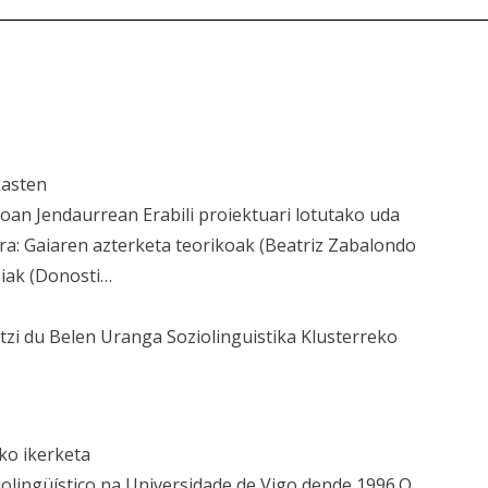
kasten
toan Jendaurrean Erabili proiektuari lotutako uda
ra: Gaiaren azterketa teorikoak (Beatriz Zabalondo
iak (Donosti…
tzi du Belen Uranga Soziolinguistika Klusterreko
ko ikerketa
iolingüístico na Universidade de Vigo dende 1996.O