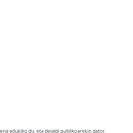
zena edukiko du, eta deialdi publikoarekin dator.