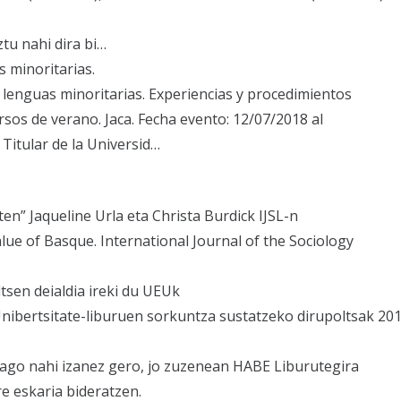
u nahi dira bi…
s minoritarias.
 lenguas minoritarias. Experiencias y procedimientos
sos de verano. Jaca. Fecha evento: 12/07/2018 al
 Titular de la Universid…
en” Jaqueline Urla eta Christa Burdick IJSL-n
value of Basque. International Journal of the Sociology
tsen deialdia ireki du UEUk
Unibertsitate-liburuen sorkuntza sustatzeko dirupoltsak 2018
ago nahi izanez gero, jo zuzenean HABE Liburutegira
e eskaria bideratzen.