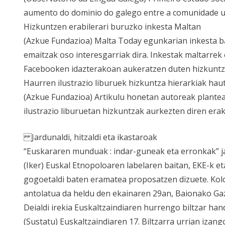
aumento do dominio do galego entre a comunidade un
Hizkuntzen erabilerari buruzko inkesta Maltan
(Azkue Fundazioa) Malta Today egunkarian inkesta ba
emaitzak oso interesgarriak dira. Inkestak maltarrek 
Facebooken idazterakoan aukeratzen duten hizkuntze
Haurren ilustrazio liburuek hizkuntza hierarkiak haut
(Azkue Fundazioa) Artikulu honetan autoreak plantea
ilustrazio liburuetan hizkuntzak aurkezten diren erak
Jardunaldi, hitzaldi eta ikastaroak
“Euskararen munduak : indar-guneak eta erronkak” j
(Iker) Euskal Etnopoloaren labelaren baitan, EKE-k
gogoetaldi baten eramatea proposatzen dizuete. Kolo
antolatua da heldu den ekainaren 29an, Baionako Gaz
Deialdi irekia Euskaltzaindiaren hurrengo biltzar han
(Sustatu) Euskaltzaindiaren 17. Biltzarra urrian izang