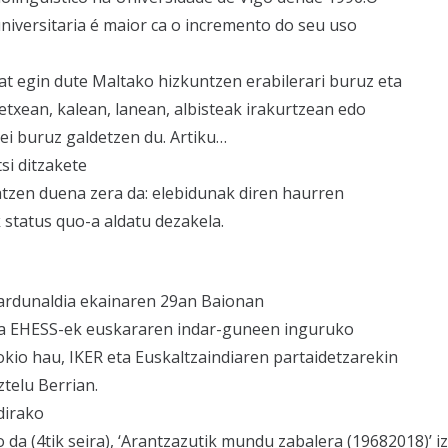
iversitaria é maior ca o incremento do seu uso
t egin dute Maltako hizkuntzen erabilerari buruz eta
etxean, kalean, lanean, albisteak irakurtzean edo
i buruz galdetzen du. Artiku…
si ditzakete
tzen duena zera da: elebidunak diren haurren
 status quo-a aldatu dezakela.
ardunaldia ekainaren 29an Baionan
 eta EHESS-ek euskararen indar-guneen inguruko
kio hau, IKER eta Euskaltzaindiaren partaidetzarekin
telu Berrian.
dirako
o da (4tik seira), ‘Arantzazutik mundu zabalera (19682018)’ i