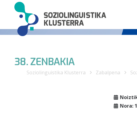
38. ZENBAKIA
Soziolinguistika Klusterra
Zabalpena
Soz
Noizti
Nora: