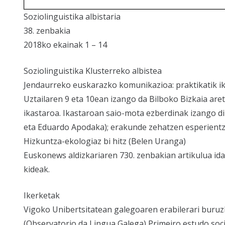
Soziolinguistika albistaria
38. zenbakia
2018ko ekainak 1 – 14
Soziolinguistika Klusterreko albistea
Jendaurreko euskarazko komunikazioa: praktikatik i
Uztailaren 9 eta 10ean izango da Bilboko Bizkaia are
ikastaroa. Ikastaroan saio-mota ezberdinak izango di
eta Eduardo Apodaka); erakunde zehatzen esperientz
Hizkuntza-ekologiaz bi hitz (Belen Uranga)
Euskonews aldizkariaren 730. zenbakian artikulua ida
kideak.
Ikerketak
Vigoko Unibertsitatean galegoaren erabilerari buruz
(Observatorio da Lingua Galega) Primeiro estudo soc