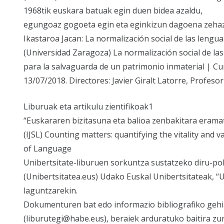
1968tik euskara batuak egin duen bidea azaldu,
egungoaz gogoeta egin eta eginkizun dagoena zehazt
Ikastaroa Jacan: La normalización social de las lengua
(Universidad Zaragoza) La normalización social de las
para la salvaguarda de un patrimonio inmaterial | Cur
13/07/2018. Directores: Javier Giralt Latorre, Profesor
Liburuak eta artikulu zientifikoak1
“Euskararen bizitasuna eta balioa zenbakitara eramat
(IJSL) Counting matters: quantifying the vitality and 
of Language
Unibertsitate-liburuen sorkuntza sustatzeko diru-pol
(Unibertsitatea.eus) Udako Euskal Unibertsitateak, “
laguntzarekin.
Dokumenturen bat edo informazio bibliografiko gehi
(liburutegi@habe.eus), beraiek arduratuko baitira zur