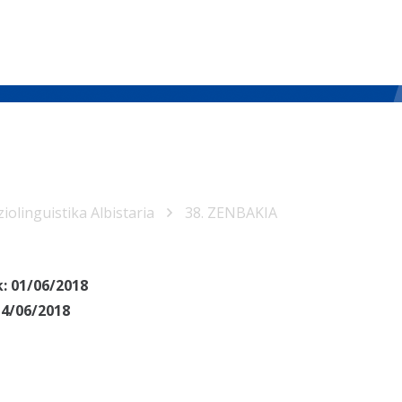
iolinguistika Albistaria
38. ZENBAKIA
k:
01/06/2018
14/06/2018