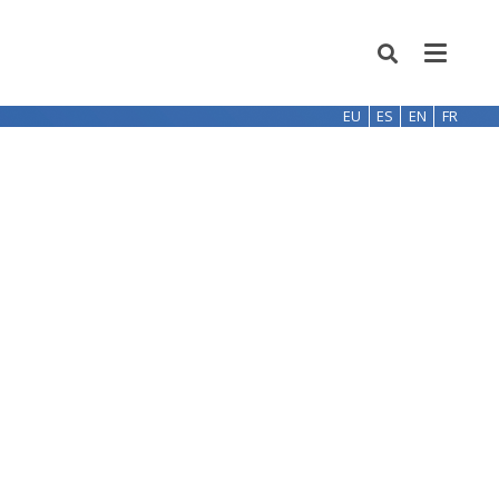
EU
ES
EN
FR