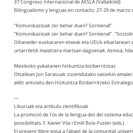
37 Congreso Internacional de AESLA (Valladolid)
Bilingualismo y lenguas en contacto. 27-29 de marzo 
“Komunikazioak zer behar duen? Sormena!”
“Komunikazioak zer behar duen? Sormena!” . “Sozioling
Oihaneder euskararen etxeak eta UEUk elkarlanean a
urtarriletik maiatzera martxan dagoenak. Asmoa, hil
Mexikoko yukatanen hizkuntza biziberritzeaz
Otsailean Jon Sarasuak zuzendutako saioekin amaie
aldiz antolatu den Hizkuntza Biziberritzeko Estrategi
—
Liburuak eta artikulu zientifikoak
La promoció de l’ús de la llengua des del sistema educat
possibilitats. F. Xavier Vila i Emili Boix-Fuster (eds.)
El present llibre posa a l’abast de la comunitat univer