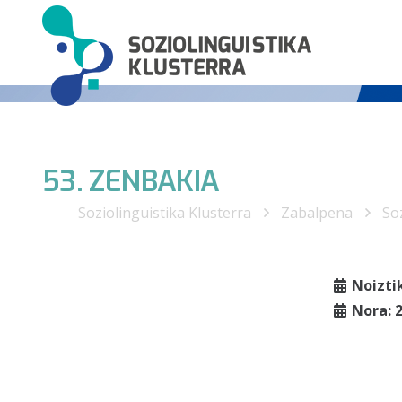
53. ZENBAKIA
Soziolinguistika Klusterra
Zabalpena
Soz
Noizti
Nora: