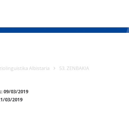
iolinguistika Albistaria
53. ZENBAKIA
k:
09/03/2019
21/03/2019