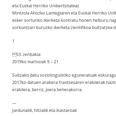
eta Euskal Herriko Unibertsitatea)
Mintzola Ahozko Lantegiaren eta Euskal Herriko Unib
esker sorturiko ikerketa kontratu honen helburu na
sorkuntzari buruzko ikerketa zientifikoa bultzatzea d
1
53. zenbakia
2019ko martxoak 9 – 21
Suitzako datu soziolinguistiko eguneratuak eskuraga
2017ko datuen arabera frantsesaren erabilerak hazk
erabilera, berriz, joera beherakorra.
—
Jardunaldi, hitzaldi eta ikastaroak