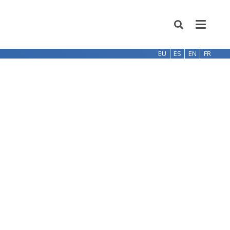
EU
ES
EN
FR