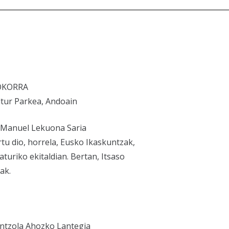
OKORRA
tur Parkea, Andoain
 Manuel Lekuona Saria
tu dio, horrela, Eusko Ikaskuntzak,
uriko ekitaldian. Bertan, Itsaso
ak.
intzola Ahozko Lantegia