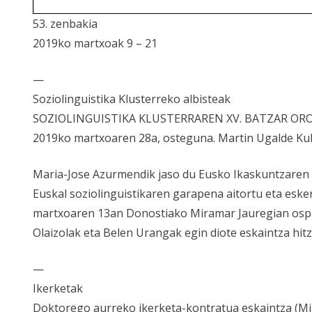
53. zenbakia
2019ko martxoak 9 – 21
—
Soziolinguistika Klusterreko albisteak
SOZIOLINGUISTIKA KLUSTERRAREN XV. BATZAR OR
2019ko martxoaren 28a, osteguna. Martin Ugalde Kul
Maria-Jose Azurmendik jaso du Eusko Ikaskuntzaren
Euskal soziolinguistikaren garapena aitortu eta esker
martxoaren 13an Donostiako Miramar Jauregian ospat
Olaizolak eta Belen Urangak egin diote eskaintza hitz
—
Ikerketak
Doktorego aurreko ikerketa-kontratua eskaintza (M