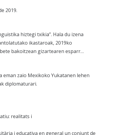
de 2019.
uistika hiztegi txikia”. Hala du izena
ntolatutako ikastaroak, 2019ko
abete bakoitzean gizartearen esparr…
ra eman zaio Mexikoko Yukatanen lehen
ak diplomaturari.
iu: realitats i
sitària i educativa en general un conjunt de