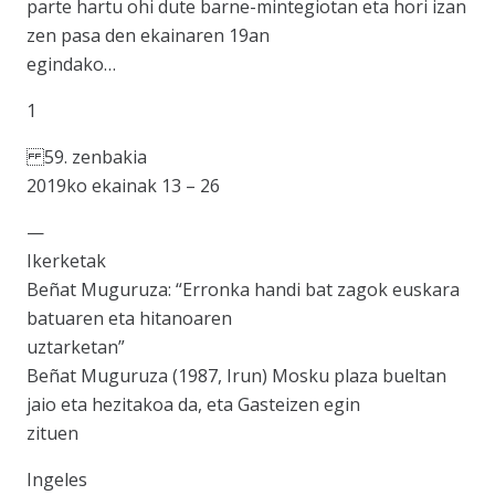
parte hartu ohi dute barne-mintegiotan eta hori izan
zen pasa den ekainaren 19an
egindako…
1
59. zenbakia
2019ko ekainak 13 – 26
—
Ikerketak
Beñat Muguruza: “Erronka handi bat zagok euskara
batuaren eta hitanoaren
uztarketan”
Beñat Muguruza (1987, Irun) Mosku plaza bueltan
jaio eta hezitakoa da, eta Gasteizen egin
zituen
Ingeles