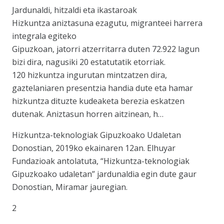
Jardunaldi, hitzaldi eta ikastaroak
Hizkuntza aniztasuna ezagutu, migranteei harrera
integrala egiteko
Gipuzkoan, jatorri atzerritarra duten 72.922 lagun
bizi dira, nagusiki 20 estatutatik etorriak.
120 hizkuntza ingurutan mintzatzen dira,
gaztelaniaren presentzia handia dute eta hamar
hizkuntza dituzte kudeaketa berezia eskatzen
dutenak. Aniztasun horren aitzinean, h…
Hizkuntza-teknologiak Gipuzkoako Udaletan
Donostian, 2019ko ekainaren 12an. Elhuyar
Fundazioak antolatuta, “Hizkuntza-teknologiak
Gipuzkoako udaletan” jardunaldia egin dute gaur
Donostian, Miramar jauregian.
2