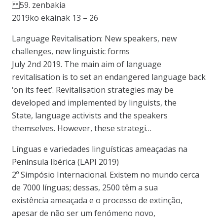
59. zenbakia
2019ko ekainak 13 – 26
Language Revitalisation: New speakers, new
challenges, new linguistic forms
July 2nd 2019. The main aim of language
revitalisation is to set an endangered language back
‘on its feet’. Revitalisation strategies may be
developed and implemented by linguists, the
State, language activists and the speakers
themselves. However, these strategi…
Línguas e variedades linguísticas ameaçadas na
Península Ibérica (LAPI 2019)
2º Simpósio Internacional. Existem no mundo cerca
de 7000 línguas; dessas, 2500 têm a sua
existência ameaçada e o processo de extinção,
apesar de não ser um fenómeno novo,