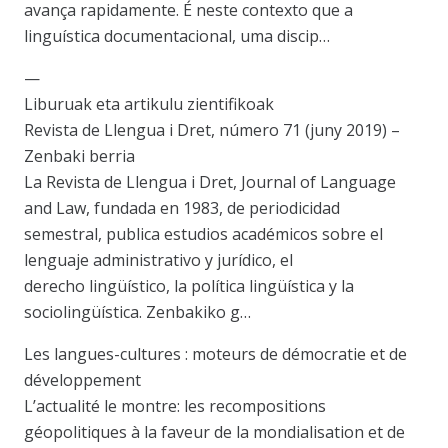
avança rapidamente. É neste contexto que a
linguística documentacional, uma discip…
—
Liburuak eta artikulu zientifikoak
Revista de Llengua i Dret, número 71 (juny 2019) –
Zenbaki berria
La Revista de Llengua i Dret, Journal of Language
and Law, fundada en 1983, de periodicidad
semestral, publica estudios académicos sobre el
lenguaje administrativo y jurídico, el
derecho lingüístico, la política lingüística y la
sociolingüística. Zenbakiko g…
Les langues-cultures : moteurs de démocratie et de
développement
L’actualité le montre: les recompositions
géopolitiques à la faveur de la mondialisation et de