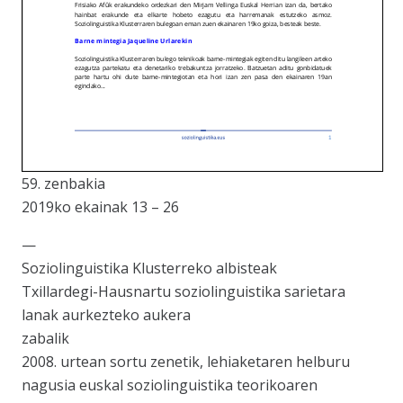
59. zenbakia
2019ko ekainak 13 – 26
—
Soziolinguistika Klusterreko albisteak
Txillardegi-Hausnartu soziolinguistika sarietara
lanak aurkezteko aukera
zabalik
2008. urtean sortu zenetik, lehiaketaren helburu
nagusia euskal soziolinguistika teorikoaren