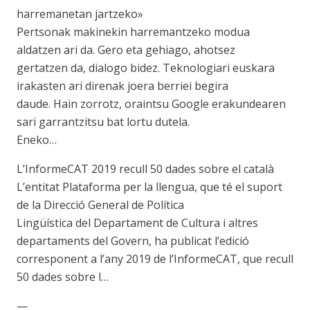
harremanetan jartzeko»
Pertsonak makinekin harremantzeko modua
aldatzen ari da. Gero eta gehiago, ahotsez
gertatzen da, dialogo bidez. Teknologiari euskara
irakasten ari direnak joera berriei begira
daude. Hain zorrotz, oraintsu Google erakundearen
sari garrantzitsu bat lortu dutela.
Eneko…
L’InformeCAT 2019 recull 50 dades sobre el català
L’entitat Plataforma per la llengua, que té el suport
de la Direcció General de Política
Lingüística del Departament de Cultura i altres
departaments del Govern, ha publicat l’edició
corresponent a l’any 2019 de l’InformeCAT, que recull
50 dades sobre l…
—