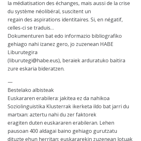
la médiatisation des échanges, mais aussi de la crise
du système néolibéral, suscitent un
regain des aspirations identitaires. Si, en négatif,
celles-ci se traduis…
Dokumenturen bat edo informazio bibliografiko
gehiago nahi izanez gero, jo zuzenean HABE
Liburutegira
(liburutegi@habe.eus), beraiek arduratuko baitira
zure eskaria bideratzen.
—
Bestelako albisteak
Euskararen erabilera: jakitea ez da nahikoa
Soziolinguistika Klusterrak ikerketa ildo bat jarri du
martxan: aztertu nahi du zer faktorek
eragiten duten euskararen erabileran. Lehen
pausoan 400 aldagai baino gehiago gurutzatu
dituzte ehun herritan: euskararekin zuzenean lotuak