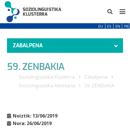
EU
ES
EN
FR
ZABALPENA
59. ZENBAKIA
Soziolinguistika Klusterra
Zabalpena
Soziolinguistika Albistaria
59. ZENBAKIA
Noiztik:
13/06/2019
Nora:
26/06/2019