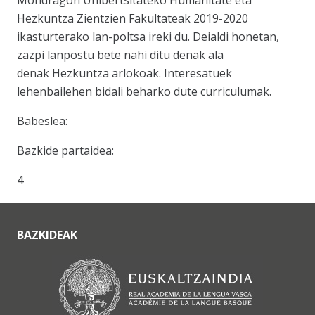
Mondragon Unibertsitateko Humanitate eta
Hezkuntza Zientzien Fakultateak 2019-2020
ikasturterako lan-poltsa ireki du. Deialdi honetan,
zazpi lanpostu bete nahi ditu denak ala
denak Hezkuntza arlokoak. Interesatuek
lehenbailehen bidali beharko dute curriculumak.
Babeslea:
Bazkide partaidea:
4
BAZKIDEAK