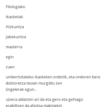
Filologiako
ikasketak.
Hizkuntza
Jabekuntza
masterra
egin
zuen
unibertsitateko ikasketen ondotik, eta ondoren bere
doktoretza tesian murgildu zen
(ingelerak egun…
«Joera aldatzen ari da eta gero eta gehiago
erabiltzen da ahotsa makinekin