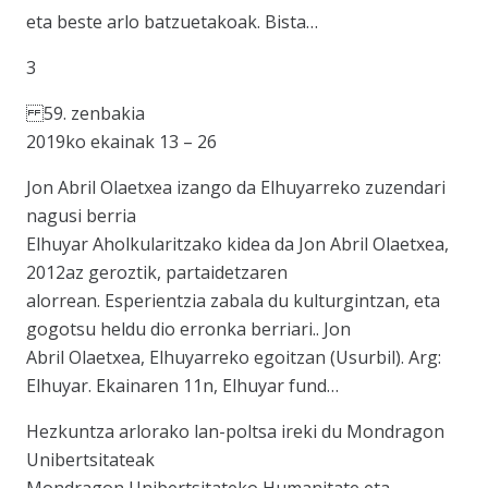
eta beste arlo batzuetakoak. Bista…
3
59. zenbakia
2019ko ekainak 13 – 26
Jon Abril Olaetxea izango da Elhuyarreko zuzendari
nagusi berria
Elhuyar Aholkularitzako kidea da Jon Abril Olaetxea,
2012az geroztik, partaidetzaren
alorrean. Esperientzia zabala du kulturgintzan, eta
gogotsu heldu dio erronka berriari.. Jon
Abril Olaetxea, Elhuyarreko egoitzan (Usurbil). Arg:
Elhuyar. Ekainaren 11n, Elhuyar fund…
Hezkuntza arlorako lan-poltsa ireki du Mondragon
Unibertsitateak