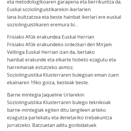
eta metodologikoaren garapena eta berrikuntza da.
Euskal soziolinguistikarekin ikerlarien
lana bultzatzea eta beste hainbat ikerlari ere euskal
soziolinguistikaren eremura bi…
Frisiako Afûk erakundea Euskal Herrian
Frisiako Afûk erakundeko ordezkari den Mirjam
Vellinga Euskal Herrian izan da, bertako
hainbat erakunde eta elkarte hobeto ezagutu eta
harremanak estutzeko asmoz.
Soziolinguistika Klusterraren bulegoan eman zuen
ekainaren 19ko goiza, besteak beste.
Barne mintegia Jaqueline Urlarekin
Soziolinguistika Klusterraren bulego teknikoak
barne-mintegiak egiten ditu langileen arteko
ezagutza partekatu eta denetariko trebakuntza
jorratzeko. Batzuetan aditu gonbidatuek