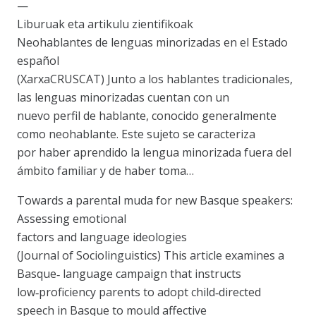
—
Liburuak eta artikulu zientifikoak
Neohablantes de lenguas minorizadas en el Estado
español
(XarxaCRUSCAT) Junto a los hablantes tradicionales,
las lenguas minorizadas cuentan con un
nuevo perfil de hablante, conocido generalmente
como neohablante. Este sujeto se caracteriza
por haber aprendido la lengua minorizada fuera del
ámbito familiar y de haber toma…
Towards a parental muda for new Basque speakers:
Assessing emotional
factors and language ideologies
(Journal of Sociolinguistics) This article examines a
Basque‐ language campaign that instructs
low‐proficiency parents to adopt child‐directed
speech in Basque to mould affective