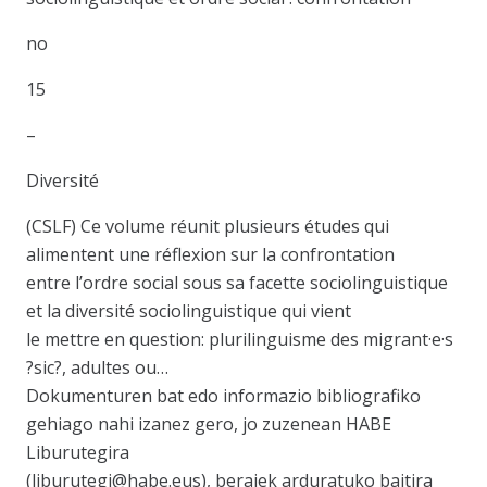
no
15
–
Diversité
(CSLF) Ce volume réunit plusieurs études qui
alimentent une réflexion sur la confrontation
entre l’ordre social sous sa facette sociolinguistique
et la diversité sociolinguistique qui vient
le mettre en question: plurilinguisme des migrant·e·s
?sic?, adultes ou…
Dokumenturen bat edo informazio bibliografiko
gehiago nahi izanez gero, jo zuzenean HABE
Liburutegira
(liburutegi@habe.eus), beraiek arduratuko baitira