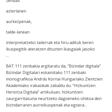
zenbait
azterlanen
aurkezpenak,
talde-lanean
interpretatzeko tailerrak eta hiru adituk beren
ikuspegitik ateratzen dituzten ikasgaiak jasoko
…
BAT 111 zenbakia argitaratu da, “Bizindar digitala”
Bizindar Digitalari eskainitako 111 zenbaki
monografikoa András Kornai Hungariako Zientzien
Akademiako irakasleak zabaldu du. “Hizkuntzen
Heriotza Digitala” artikuluan, hizkuntzen
zaurgarritasuna neurtzeko dagoeneko ohikoa den
bizindarraren aurreikuspenak eta egoera…