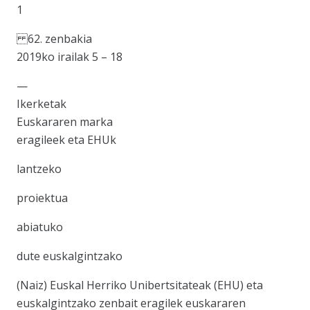
1
62. zenbakia
2019ko irailak 5 – 18
—
Ikerketak
Euskararen marka
eragileek eta EHUk
lantzeko
proiektua
abiatuko
dute euskalgintzako
(Naiz) Euskal Herriko Unibertsitateak (EHU) eta
euskalgintzako zenbait eragilek euskararen