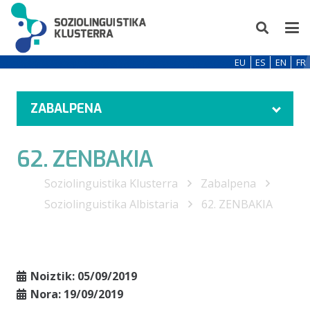
EU
ES
EN
FR
ZABALPENA
62. ZENBAKIA
Soziolinguistika Klusterra
Zabalpena
Soziolinguistika Albistaria
62. ZENBAKIA
Noiztik:
05/09/2019
Nora:
19/09/2019