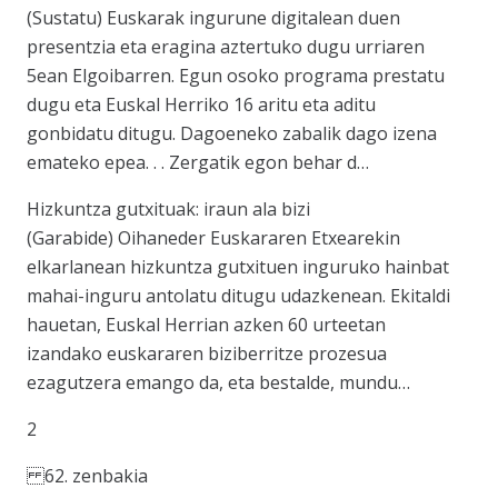
(Sustatu) Euskarak ingurune digitalean duen
presentzia eta eragina aztertuko dugu urriaren
5ean Elgoibarren. Egun osoko programa prestatu
dugu eta Euskal Herriko 16 aritu eta aditu
gonbidatu ditugu. Dagoeneko zabalik dago izena
emateko epea. . . Zergatik egon behar d…
Hizkuntza gutxituak: iraun ala bizi
(Garabide) Oihaneder Euskararen Etxearekin
elkarlanean hizkuntza gutxituen inguruko hainbat
mahai-inguru antolatu ditugu udazkenean. Ekitaldi
hauetan, Euskal Herrian azken 60 urteetan
izandako euskararen biziberritze prozesua
ezagutzera emango da, eta bestalde, mundu…
2
62. zenbakia