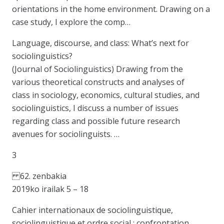
orientations in the home environment. Drawing on a
case study, I explore the comp…
Language, discourse, and class: What’s next for
sociolinguistics?
(Journal of Sociolinguistics) Drawing from the
various theoretical constructs and analyses of
class in sociology, economics, cultural studies, and
sociolinguistics, I discuss a number of issues
regarding class and possible future research
avenues for sociolinguists. …
3
62. zenbakia
2019ko irailak 5 – 18
Cahier internationaux de sociolinguistique,
sociolinguistique et ordre social : confrontation