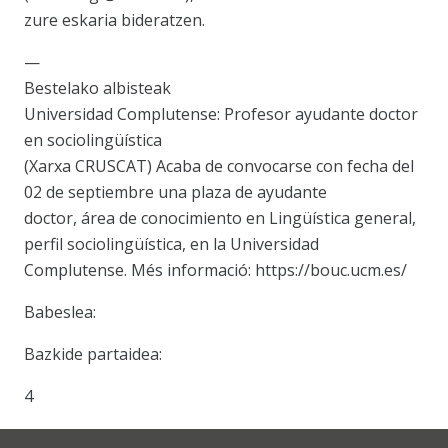
zure eskaria bideratzen.
—
Bestelako albisteak
Universidad Complutense: Profesor ayudante doctor
en sociolingüística
(Xarxa CRUSCAT) Acaba de convocarse con fecha del
02 de septiembre una plaza de ayudante
doctor, área de conocimiento en Lingüística general,
perfil sociolingüística, en la Universidad
Complutense. Més informació: https://bouc.ucm.es/
Babeslea:
Bazkide partaidea:
4