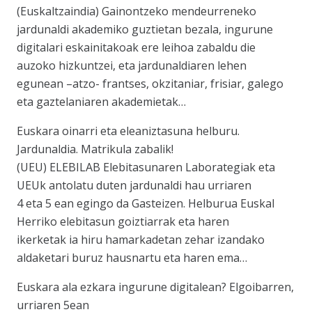
(Euskaltzaindia) Gainontzeko mendeurreneko
jardunaldi akademiko guztietan bezala, ingurune
digitalari eskainitakoak ere leihoa zabaldu die
auzoko hizkuntzei, eta jardunaldiaren lehen
egunean –atzo- frantses, okzitaniar, frisiar, galego
eta gaztelaniaren akademietak…
Euskara oinarri eta eleaniztasuna helburu.
Jardunaldia. Matrikula zabalik!
(UEU) ELEBILAB Elebitasunaren Laborategiak eta
UEUk antolatu duten jardunaldi hau urriaren
4 eta 5 ean egingo da Gasteizen. Helburua Euskal
Herriko elebitasun goiztiarrak eta haren
ikerketak ia hiru hamarkadetan zehar izandako
aldaketari buruz hausnartu eta haren ema…
Euskara ala ezkara ingurune digitalean? Elgoibarren,
urriaren 5ean