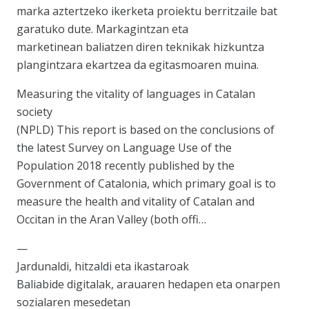
marka aztertzeko ikerketa proiektu berritzaile bat
garatuko dute. Markagintzan eta
marketinean baliatzen diren teknikak hizkuntza
plangintzara ekartzea da egitasmoaren muina.
Measuring the vitality of languages in Catalan
society
(NPLD) This report is based on the conclusions of
the latest Survey on Language Use of the
Population 2018 recently published by the
Government of Catalonia, which primary goal is to
measure the health and vitality of Catalan and
Occitan in the Aran Valley (both offi…
—
Jardunaldi, hitzaldi eta ikastaroak
Baliabide digitalak, arauaren hedapen eta onarpen
sozialaren mesedetan