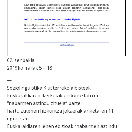
62. zenbakia
2019ko irailak 5 – 18
—
Soziolinguistika Klusterreko albisteak
Euskaraldiaren ikerketak ondorioztatu du
“nabarmen astindu zituela” parte
hartu zutenen hizkuntza jokaerak ariketaren 11
egunetan
Euskaraldiaren lehen edizioak “nabarmen astindu