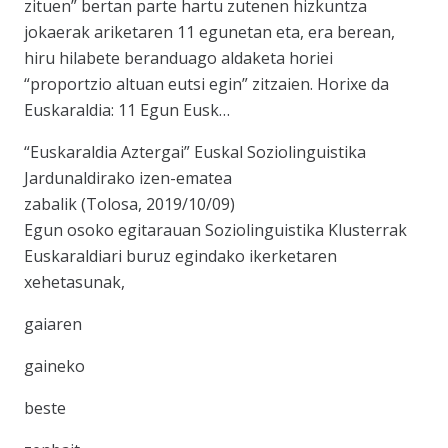
zituen” bertan parte hartu zutenen hizkuntza
jokaerak ariketaren 11 egunetan eta, era berean,
hiru hilabete beranduago aldaketa horiei
“proportzio altuan eutsi egin” zitzaien. Horixe da
Euskaraldia: 11 Egun Eusk…
“Euskaraldia Aztergai” Euskal Soziolinguistika
Jardunaldirako izen-ematea
zabalik (Tolosa, 2019/10/09)
Egun osoko egitarauan Soziolinguistika Klusterrak
Euskaraldiari buruz egindako ikerketaren
xehetasunak,
gaiaren
gaineko
beste