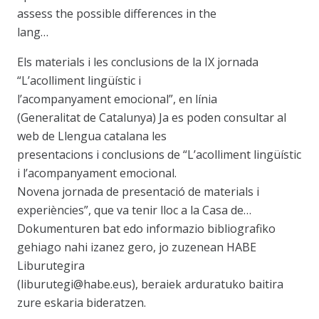
assess the possible differences in the
lang…
Els materials i les conclusions de la IX jornada
“L’acolliment lingüístic i
l’acompanyament emocional”, en línia
(Generalitat de Catalunya) Ja es poden consultar al
web de Llengua catalana les
presentacions i conclusions de “L’acolliment lingüístic
i l’acompanyament emocional.
Novena jornada de presentació de materials i
experiències”, que va tenir lloc a la Casa de…
Dokumenturen bat edo informazio bibliografiko
gehiago nahi izanez gero, jo zuzenean HABE
Liburutegira
(liburutegi@habe.eus), beraiek arduratuko baitira
zure eskaria bideratzen.