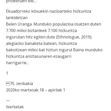
proiektuen bid…
Ekuadorreko kitxuekin nazioarteko hizkuntza
lankidetzan
Belen Uranga. Munduko populazioa osatzen duten
7.700 milioi biztanleek 7.100 hizkuntza
ingurutan hitz egiten dute (Ethnologue, 2019);
alegiazko banaketa batean, hizkuntza
bakoitzean milioi bat hiztun inguru! Baina munduko
hizkuntza aniztasunaren ezaugarri
harrigarrie…
1
75. zenbakia
2020ko martxoak 18 – apirilak 1
—
Ikerketak