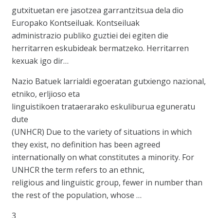
gutxituetan ere jasotzea garrantzitsua dela dio
Europako Kontseiluak. Kontseiluak
administrazio publiko guztiei dei egiten die
herritarren eskubideak bermatzeko. Herritarren
kexuak igo dir…
Nazio Batuek larrialdi egoeratan gutxiengo nazional,
etniko, erljioso eta
linguistikoen trataerarako eskuliburua eguneratu
dute
(UNHCR) Due to the variety of situations in which
they exist, no definition has been agreed
internationally on what constitutes a minority. For
UNHCR the term refers to an ethnic,
religious and linguistic group, fewer in number than
the rest of the population, whose …
3