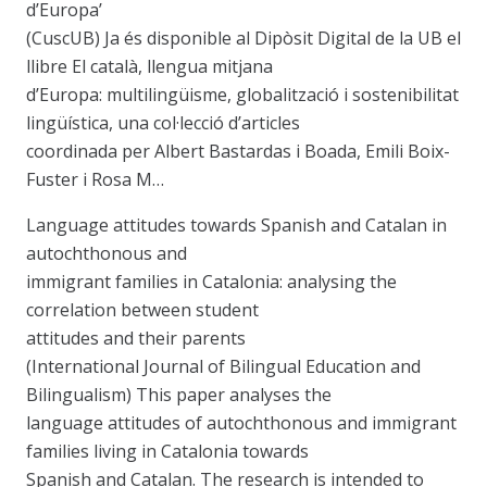
d’Europa’
(CuscUB) Ja és disponible al Dipòsit Digital de la UB el
llibre El català, llengua mitjana
d’Europa: multilingüisme, globalització i sostenibilitat
lingüística, una col·lecció d’articles
coordinada per Albert Bastardas i Boada, Emili Boix-
Fuster i Rosa M…
Language attitudes towards Spanish and Catalan in
autochthonous and
immigrant families in Catalonia: analysing the
correlation between student
attitudes and their parents
(International Journal of Bilingual Education and
Bilingualism) This paper analyses the
language attitudes of autochthonous and immigrant
families living in Catalonia towards
Spanish and Catalan. The research is intended to