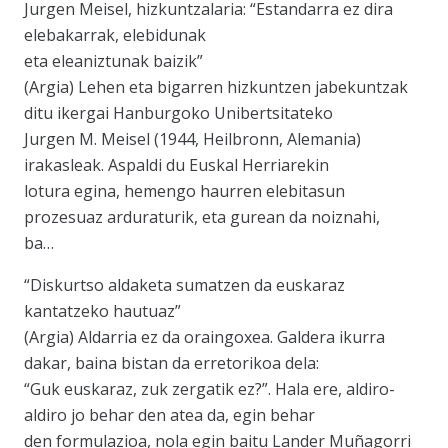
Jurgen Meisel, hizkuntzalaria: “Estandarra ez dira
elebakarrak, elebidunak
eta eleaniztunak baizik”
(Argia) Lehen eta bigarren hizkuntzen jabekuntzak
ditu ikergai Hanburgoko Unibertsitateko
Jurgen M. Meisel (1944, Heilbronn, Alemania)
irakasleak. Aspaldi du Euskal Herriarekin
lotura egina, hemengo haurren elebitasun
prozesuaz arduraturik, eta gurean da noiznahi,
ba…
“Diskurtso aldaketa sumatzen da euskaraz
kantatzeko hautuaz”
(Argia) Aldarria ez da oraingoxea. Galdera ikurra
dakar, baina bistan da erretorikoa dela:
“Guk euskaraz, zuk zergatik ez?”. Hala ere, aldiro-
aldiro jo behar den atea da, egin behar
den formulazioa, nola egin baitu Lander Muñagorri