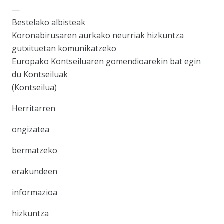
—
Bestelako albisteak
Koronabirusaren aurkako neurriak hizkuntza
gutxituetan komunikatzeko
Europako Kontseiluaren gomendioarekin bat egin
du Kontseiluak
(Kontseilua)
Herritarren
ongizatea
bermatzeko
erakundeen
informazioa
hizkuntza