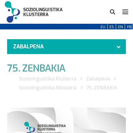
EU
ES
EN
FR
ZABALPENA
75. ZENBAKIA
Soziolinguistika Klusterra
Zabalpena
Soziolinguistika Albistaria
75. ZENBAKIA