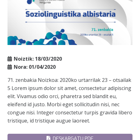
Noiztik:
18/03/2020
Nora:
01/04/2020
71. zenbakia Noizkoa: 2020ko urtarrilak 23 – otsailak
5 Lorem ipsum dolor sit amet, consectetur adipiscing
elit. Vivamus odio orci, pharetra sed blandit eu,
eleifend id justo. Morbi eget sollicitudin nisi, nec
congue nisi. Integer consectetur turpis gravida libero
tristique, id tristique augue laoreet.
DESKARGATU PDF