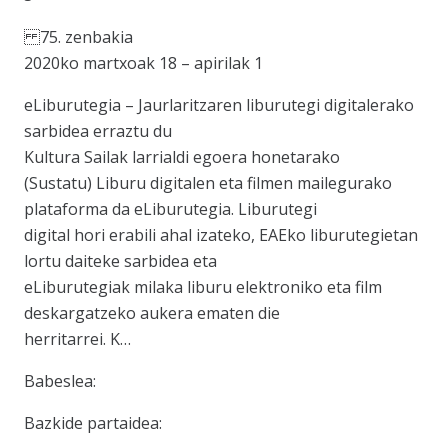
75. zenbakia
2020ko martxoak 18 – apirilak 1
eLiburutegia – Jaurlaritzaren liburutegi digitalerako
sarbidea erraztu du
Kultura Sailak larrialdi egoera honetarako
(Sustatu) Liburu digitalen eta filmen mailegurako
plataforma da eLiburutegia. Liburutegi
digital hori erabili ahal izateko, EAEko liburutegietan
lortu daiteke sarbidea eta
eLiburutegiak milaka liburu elektroniko eta film
deskargatzeko aukera ematen die
herritarrei. K…
Babeslea:
Bazkide partaidea: