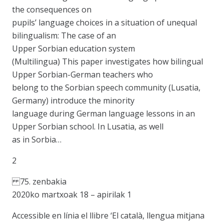
the consequences on
pupils’ language choices in a situation of unequal
bilingualism: The case of an
Upper Sorbian education system
(Multilingua) This paper investigates how bilingual
Upper Sorbian-German teachers who
belong to the Sorbian speech community (Lusatia,
Germany) introduce the minority
language during German language lessons in an
Upper Sorbian school. In Lusatia, as well
as in Sorbia…
2
75. zenbakia
2020ko martxoak 18 – apirilak 1
Accessible en línia el llibre ‘El català, llengua mitjana