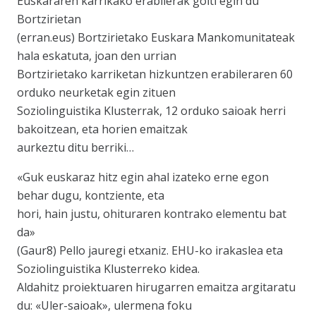
Euskararen karrikako erabilerak goiti egin du
Bortzirietan
(erran.eus) Bortzirietako Euskara Mankomunitateak
hala eskatuta, joan den urrian
Bortzirietako karriketan hizkuntzen erabileraren 60
orduko neurketak egin zituen
Soziolinguistika Klusterrak, 12 orduko saioak herri
bakoitzean, eta horien emaitzak
aurkeztu ditu berriki…
«Guk euskaraz hitz egin ahal izateko erne egon
behar dugu, kontziente, eta
hori, hain justu, ohituraren kontrako elementu bat
da»
(Gaur8) Pello jauregi etxaniz. EHU-ko irakaslea eta
Soziolinguistika Klusterreko kidea.
Aldahitz proiektuaren hirugarren emaitza argitaratu
du: «Uler-saioak», ulermena foku