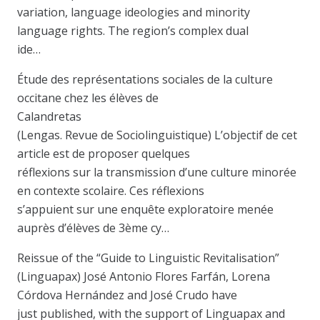
variation, language ideologies and minority
language rights. The region’s complex dual
ide…
Étude des représentations sociales de la culture
occitane chez les élèves de
Calandretas
(Lengas. Revue de Sociolinguistique) L’objectif de cet
article est de proposer quelques
réflexions sur la transmission d’une culture minorée
en contexte scolaire. Ces réflexions
s’appuient sur une enquête exploratoire menée
auprès d’élèves de 3ème cy…
Reissue of the “Guide to Linguistic Revitalisation”
(Linguapax) José Antonio Flores Farfán, Lorena
Córdova Hernández and José Crudo have
just published, with the support of Linguapax and