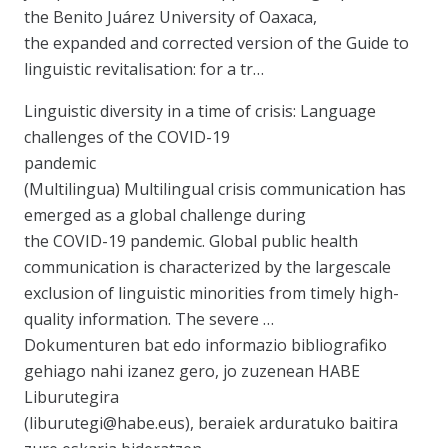
the Benito Juárez University of Oaxaca,
the expanded and corrected version of the Guide to
linguistic revitalisation: for a tr…
Linguistic diversity in a time of crisis: Language
challenges of the COVID-19
pandemic
(Multilingua) Multilingual crisis communication has
emerged as a global challenge during
the COVID-19 pandemic. Global public health
communication is characterized by the largescale
exclusion of linguistic minorities from timely high-
quality information. The severe …
Dokumenturen bat edo informazio bibliografiko
gehiago nahi izanez gero, jo zuzenean HABE
Liburutegira
(liburutegi@habe.eus), beraiek arduratuko baitira