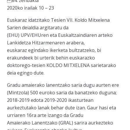
84. zenbakia
2020ko irailak 10 – 23
Euskaraz idatzitako Tesien VII. Koldo Mitxelena
Sarien deialdia argitaratu da
(EHU) UPV/EHUren eta Euskaltzaindiaren arteko
Lankidetza Hitzarmenaren arabera,
euskaraz egindako ikerketa bultzatzeko, bi
erakundeek bi urterik behin euskarazko
doktorego-tesien KOLDO MITXELENA sarietarako
deia egingo dute.
Gradu amaierako lanentzako saria dugu aurten ere
(Mintzola) 500 euroko saria da banatzeko duguna;
2018-2019 edota 2019-2020 ikasturtean
aurkeztutako lanak behar dute izan. Gaur hasi eta
urriaren 16ra arte izango da Gradu
Amaierako Lanentzako (GRAL) sarira aurkezteko