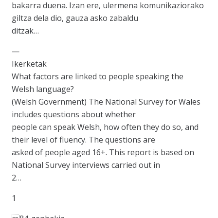
bakarra duena. Izan ere, ulermena komunikaziorako
giltza dela dio, gauza asko zabaldu
ditzak…
—
Ikerketak
What factors are linked to people speaking the
Welsh language?
(Welsh Government) The National Survey for Wales
includes questions about whether
people can speak Welsh, how often they do so, and
their level of fluency. The questions are
asked of people aged 16+. This report is based on
National Survey interviews carried out in
2…
1