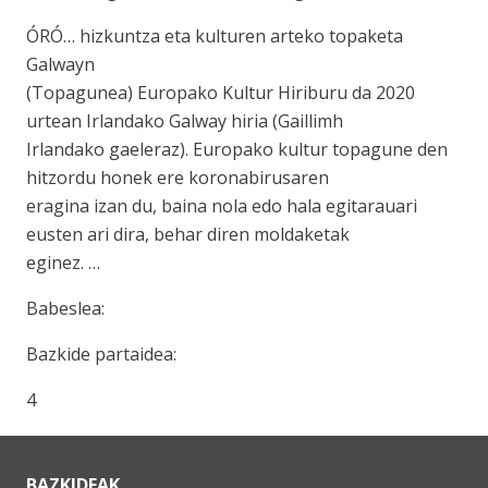
ÓRÓ… hizkuntza eta kulturen arteko topaketa
Galwayn
(Topagunea) Europako Kultur Hiriburu da 2020
urtean Irlandako Galway hiria (Gaillimh
Irlandako gaeleraz). Europako kultur topagune den
hitzordu honek ere koronabirusaren
eragina izan du, baina nola edo hala egitarauari
eusten ari dira, behar diren moldaketak
eginez. …
Babeslea:
Bazkide partaidea:
4
BAZKIDEAK