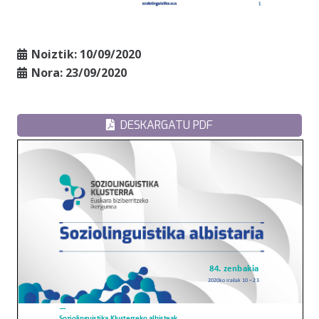
Noiztik:
10/09/2020
Nora:
23/09/2020
DESKARGATU PDF