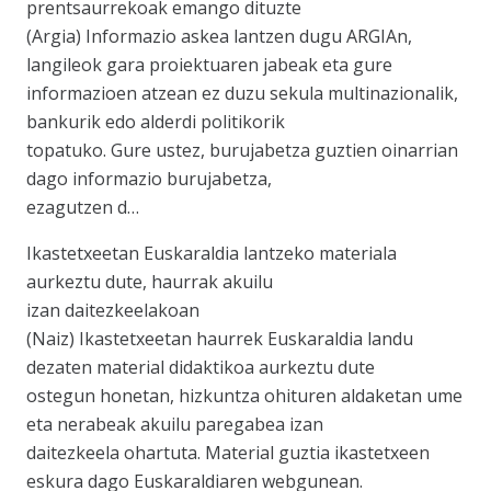
prentsaurrekoak emango dituzte
(Argia) Informazio askea lantzen dugu ARGIAn,
langileok gara proiektuaren jabeak eta gure
informazioen atzean ez duzu sekula multinazionalik,
bankurik edo alderdi politikorik
topatuko. Gure ustez, burujabetza guztien oinarrian
dago informazio burujabetza,
ezagutzen d…
Ikastetxeetan Euskaraldia lantzeko materiala
aurkeztu dute, haurrak akuilu
izan daitezkeelakoan
(Naiz) Ikastetxeetan haurrek Euskaraldia landu
dezaten material didaktikoa aurkeztu dute
ostegun honetan, hizkuntza ohituren aldaketan ume
eta nerabeak akuilu paregabea izan
daitezkeela ohartuta. Material guztia ikastetxeen
eskura dago Euskaraldiaren webgunean.