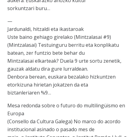
aukera. Euskarazko ahozko kultur
sorkuntzari buru…
—
Jardunaldi, hitzaldi eta ikastaroak
Uste baino gehiago girelako (Mintzalasai #9)
(Mintzalasai) Testuinguru berritu eta konplikatu
batean, zer funtzio bete behar du
Mintzalasai elkarteak? Duela 9 urte sortu zenetik,
gauzak aldatu dira gure lurraldean.
Denbora berean, euskara bezalako hizkuntzen
etorkizuna hirietan jokatzen da eta
biztanleriaren %9…
Mesa redonda sobre o futuro do multilingüismo en
Europa
(Consello da Cultura Galega) No marco do acordo
institucional asinado o pasado mes de