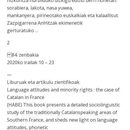
hizkuntza hurbilduko dizkigu edizio berri honetan:
sorabiera, lakota, nasa yuwea,
mankanyera, pirineotako euskalkiak eta kalaallisut.
Zazpigarrena AnHitzak ekimenetik
gerturatuko …
2
84. zenbakia
2020ko irailak 10 – 23
—
Liburuak eta artikulu zientifikoak
Language attitudes and minority rights : the case of
Catalan in France
(HABE) This book presents a detailed sociolinguistic
study of the traditionally Catalanspeaking areas of
Southern France, and sheds new light on language
attitudes, phonetic