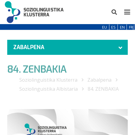
EU
ES
EN
FR
ZABALPENA
84. ZENBAKIA
Soziolinguistika Klusterra
Zabalpena
Soziolinguistika Albistaria
84. ZENBAKIA