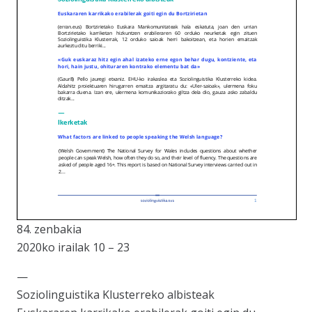
84. zenbakia
2020ko irailak 10 – 23
—
Soziolinguistika Klusterreko albisteak