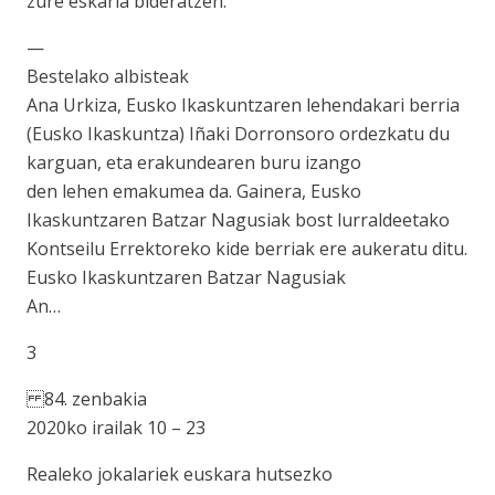
zure eskaria bideratzen.
—
Bestelako albisteak
Ana Urkiza, Eusko Ikaskuntzaren lehendakari berria
(Eusko Ikaskuntza) Iñaki Dorronsoro ordezkatu du
karguan, eta erakundearen buru izango
den lehen emakumea da. Gainera, Eusko
Ikaskuntzaren Batzar Nagusiak bost lurraldeetako
Kontseilu Errektoreko kide berriak ere aukeratu ditu.
Eusko Ikaskuntzaren Batzar Nagusiak
An…
3
84. zenbakia
2020ko irailak 10 – 23
Realeko jokalariek euskara hutsezko