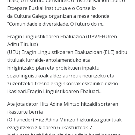
maio, o Instituto Cervantes, o Institut Ramón Llull, o
Etxepare Euskal Institutua e o Consello
da Cultura Galega organizan a mesa redonda
“Comunidade e diversidade. O futuro do m…
Eragin Linguistikoaren Ebaluazioa (UPV/EHUren
Aditu Titulua)
(UEU) Eragin Linguistikoaren Ebaluazioan (ELE) aditu
tituluak lurralde-antolamenduko eta
hirigintzako plan eta proiektuen inpaktu
soziolinguistikoak aldez aurretik neurtzeko eta
zuzentzeko tresna eraginkorrak eskainiko dizkio
ikasleari.Eragin Linguistikoaren Ebaluazi…
Ate jota dator Hitz Adina Mintzo hitzaldi sortaren
ikasturte berria
(Oihaneder) Hitz Adina Mintzo hizkuntza gutxituak
ezagutzeko zikloaren 6. ikasturteak 7