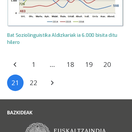
Bat Soziolinguistika Aldizkariak ia 6.000 bisita ditu
hilero
1
…
18
19
20
21
22
BAZKIDEAK