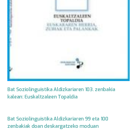
Bat Soziolinguistika Aldizkariaren 103. zenbakia
kalean: Euskaltzaleen Topaldia
Bat Soziolinguistika Aldizkariaren 99 eta 100
zenbakiak doan deskargatzeko moduan