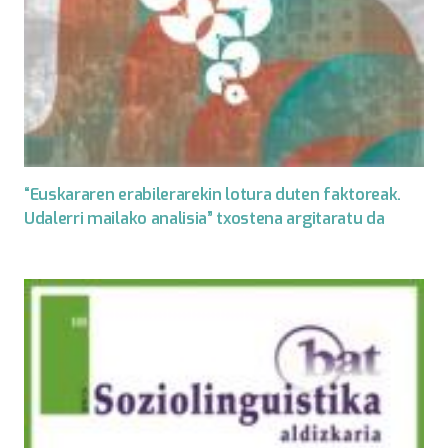
“Euskararen erabilerarekin lotura duten faktoreak.
Udalerri mailako analisia” txostena argitaratu da