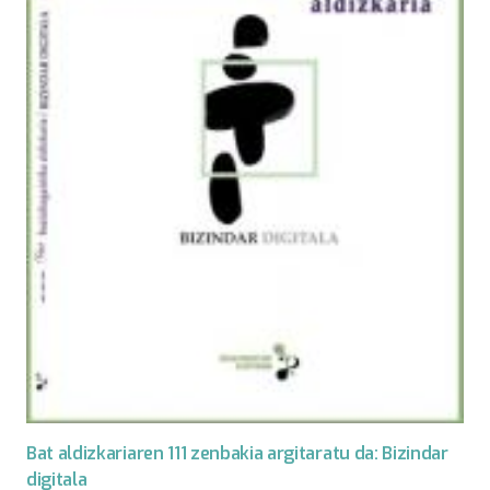
Bat aldizkariaren 111 zenbakia argitaratu da: Bizindar
digitala