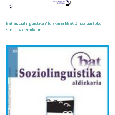
Bat Soziolinguistika Aldizkaria EBSCO nazioarteko
sare akademikoan