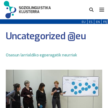
EU
ES
EN
FR
Uncategorized @eu
Osasun larrialdiko egoeragatik neurriak