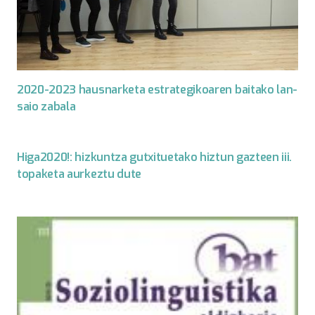
2020-2023 hausnarketa estrategikoaren baitako lan-
saio zabala
Higa2020!: hizkuntza gutxituetako hiztun gazteen iii.
topaketa aurkeztu dute