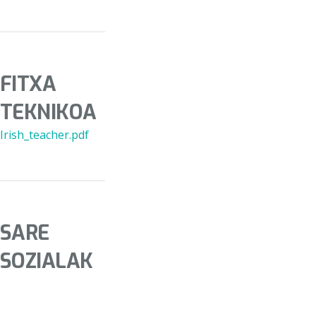
FITXA
TEKNIKOA
Irish_teacher.pdf
SARE
SOZIALAK