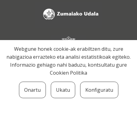
Webgune honek cookie-ak erabiltzen ditu, zure
nabigazioa errazteko eta analisi estatistikoak egiteko.
Informazio gehiago nahi baduzu, kontsultatu gure
Cookien Politika
Onartu
Ukatu
Konfiguratu
SOZIOLINGUISTIKA KLUSTERRA
MARTIN UGALDE KULTUR PARKEA, 20140 –
ANDOAIN · kluster@soziolinguistika.eus · Tel.: