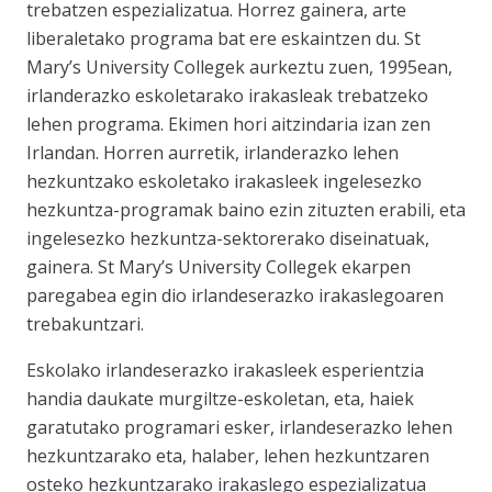
trebatzen espezializatua. Horrez gainera, arte
liberaletako programa bat ere eskaintzen du. St
Mary’s University Collegek aurkeztu zuen, 1995ean,
irlanderazko eskoletarako irakasleak trebatzeko
lehen programa. Ekimen hori aitzindaria izan zen
Irlandan. Horren aurretik, irlanderazko lehen
hezkuntzako eskoletako irakasleek ingelesezko
hezkuntza-programak baino ezin zituzten erabili, eta
ingelesezko hezkuntza-sektorerako diseinatuak,
gainera. St Mary’s University Collegek ekarpen
paregabea egin dio irlandeserazko irakaslegoaren
trebakuntzari.
Eskolako irlandeserazko irakasleek esperientzia
handia daukate murgiltze-eskoletan, eta, haiek
garatutako programari esker, irlandeserazko lehen
hezkuntzarako eta, halaber, lehen hezkuntzaren
osteko hezkuntzarako irakaslego espezializatua