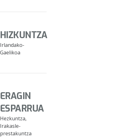
HIZKUNTZA
Irlandako-
Gaelikoa
ERAGIN
ESPARRUA
Hezkuntza,
Irakasle-
prestakuntza