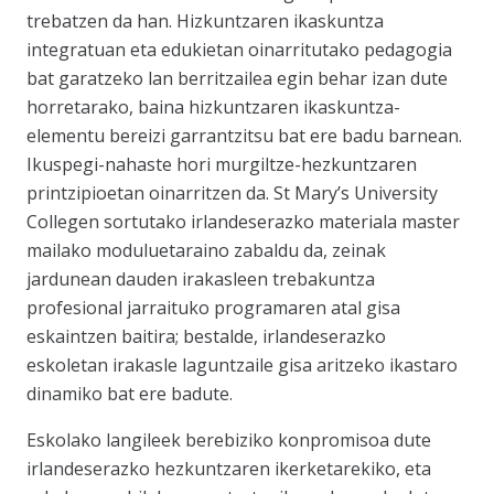
trebatzen da han. Hizkuntzaren ikaskuntza
integratuan eta edukietan oinarritutako pedagogia
bat garatzeko lan berritzailea egin behar izan dute
horretarako, baina hizkuntzaren ikaskuntza-
elementu bereizi garrantzitsu bat ere badu barnean.
Ikuspegi-nahaste hori murgiltze-hezkuntzaren
printzipioetan oinarritzen da. St Mary’s University
Collegen sortutako irlandeserazko materiala master
mailako moduluetaraino zabaldu da, zeinak
jardunean dauden irakasleen trebakuntza
profesional jarraituko programaren atal gisa
eskaintzen baitira; bestalde, irlandeserazko
eskoletan irakasle laguntzaile gisa aritzeko ikastaro
dinamiko bat ere badute.
Eskolako langileek berebiziko konpromisoa dute
irlandeserazko hezkuntzaren ikerketarekiko, eta