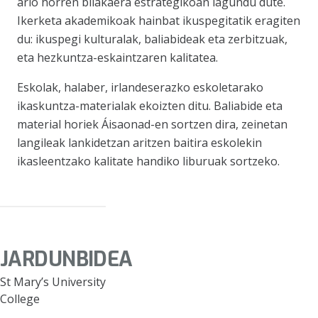
arlo horren bilakaera estrategikoan lagundu dute.
Ikerketa akademikoak hainbat ikuspegitatik eragiten
du: ikuspegi kulturalak, baliabideak eta zerbitzuak,
eta hezkuntza-eskaintzaren kalitatea.
Eskolak, halaber, irlandeserazko eskoletarako
ikaskuntza-materialak ekoizten ditu. Baliabide eta
material horiek Áisaonad-en sortzen dira, zeinetan
langileak lankidetzan aritzen baitira eskolekin
ikasleentzako kalitate handiko liburuak sortzeko.
JARDUNBIDEA
St Mary’s University
College