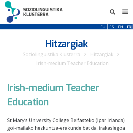
EU
ES
EN
FR
Hitzargiak
Soziolinguistika Klusterra
Hitzargiak
Irish-medium Teacher Education
Irish-medium Teacher
Education
St Mary’s University College Belfasteko (Ipar Irlanda)
goi-mailako hezkuntza-erakunde bat da, irakaslegoa