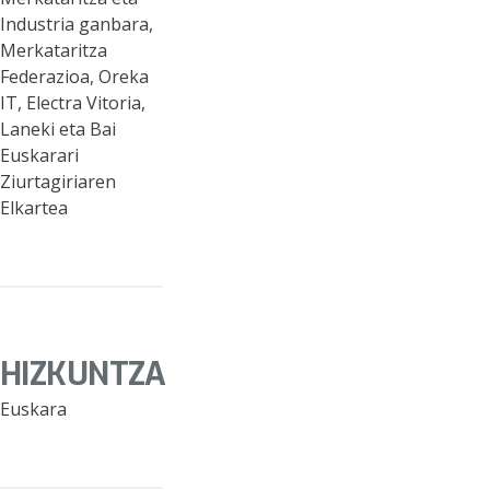
Industria ganbara,
Merkataritza
Federazioa, Oreka
IT, Electra Vitoria,
Laneki eta Bai
Euskarari
Ziurtagiriaren
Elkartea
HIZKUNTZA
Euskara