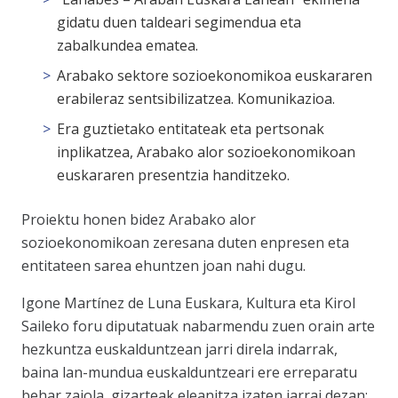
gidatu duen taldeari segimendua eta
zabalkundea ematea.
Arabako sektore sozioekonomikoa euskararen
erabileraz sentsibilizatzea. Komunikazioa.
Era guztietako entitateak eta pertsonak
inplikatzea, Arabako alor sozioekonomikoan
euskararen presentzia handitzeko.
Proiektu honen bidez Arabako alor
sozioekonomikoan zeresana duten enpresen eta
entitateen sarea ehuntzen joan nahi dugu.
Igone Martínez de Luna Euskara, Kultura eta Kirol
Saileko foru diputatuak nabarmendu zuen orain arte
hezkuntza euskalduntzean jarri direla indarrak,
baina lan-mundua euskalduntzeari ere erreparatu
behar zaiola, gizarteak eleanitza izaten jarrai dezan: