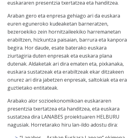
euskararen presentzia txertatzea eta handitzea.
Araban gero eta enpresa gehiago ari da euskara
euren eguneroko kudeaketan barneratzen,
bezeroekiko zein hornitzaileekiko harremanetan
erabiltzen, hizkuntza paisaian, barrura eta kanpora
begira. Hor daude, esate baterako euskara
ziurtagiria duten enpresak eta euskara plana
dutenak. Aldaketak ari dira ematen eta, pixkanaka,
euskara sustatzeak eta erabiltzeak ekar ditzakeen
onurez ari dira jabetzen enpresak, saltokiak eta era
guztietako entitateak.
Arabako alor sozioekonomikoan euskararen
presentzia txertatzea eta handitzea, eta euskara
sustatzea dira LANABES proiektuaren HELBURU
nagusiak. Horretarako hiru lan-ildo adostu dira:
“Lanabes – Araban Euskara Lanean” ekimena