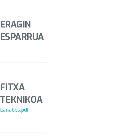
ERAGIN
ESPARRUA
FITXA
TEKNIKOA
Lanabes.pdf