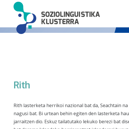
Rith
Rith lasterketa herrikoi nazional bat da, Seachtain na
nagusi bat. Bi urtean behin egiten den lasterketa hau
jarraitzen dio. Eskuz tailatutako lekuko berezi bat d