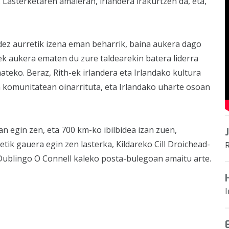
 Lasterketaren amaieran, irlandera irakurtzen da, eta,
ldez aurretik izena eman beharrik, baina aukera dago
k aukera ematen du zure taldearekin batera liderra
ateko. Beraz, Rith-ek irlandera eta Irlandako kultura
a komunitatean oinarrituta, eta Irlandako uharte osoan
n egin zen, eta 700 km-ko ibilbidea izan zuen,
tik gauera egin zen lasterka, Kildareko Cill Droichead-
a Dublingo O Connell kaleko posta-bulegoan amaitu arte.