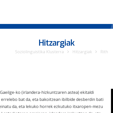
Hitzargiak
Soziolinguistika Klusterra
Hitzargiak
Rith
 Gaeilge-ko (irlandera-hizkuntzaren astea) ekitaldi
 errelebo bat da, eta bakoitzean ibilbide desberdin bati
iseinatu da, eta lekuko horrek ezkutuko itxaropen-mezu