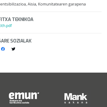
entsibilizazioa, Aisia, Komunitatearen garapena
FITXA TEKNIKOA
ith.pdf
SARE SOZIALAK