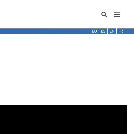
EU
ES
EN
FR