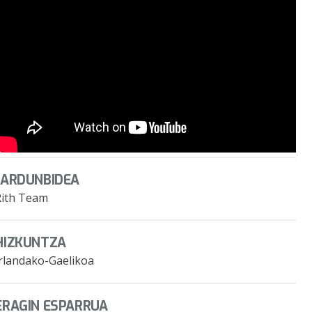
JARDUNBIDEA
Rith Team
HIZKUNTZA
Irlandako-Gaelikoa
ERAGIN ESPARRUA