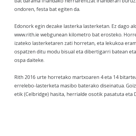
bat darama Irlandako herriarentzat irlanderari buruz.
ondoren, festa bat egiten da.
Edonork egin dezake lasterka lasterketan. Ez dago a
www.rith.ie webgunean kilometro bat erosteko. Horre
izateko lasterketaren zati horretan, eta lekukoa eram
ospatzen ditu modu bisual eta dibertigarri batean et
ospa daiteke.
Rith 2016 urte horretako martxoaren 4 eta 14 bitartea
errelebo-lasterketa masibo baterako diseinatua. Goize
etik (Celbridge) hasita, herrialde osotik pasatuta et