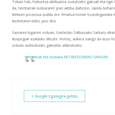
Tokian toki, hizkuntza-aktibazioa sustatzeko gakoak eta egin 
da, herritarrak euskararen jiran aktiba daitezen, zaindu behar
litekeen prozesua azaldu ere. Emaitza horiek Soziolinguistika 
ikerketaren bidez jaso dira.
Saioaren bigarren orduan, Gasteizko Salburuako Sarburu elkar
ikuspegiak azalduko dituzte. Hortaz, aukera izango da auzo h
orduan aurkezturiko gakoekin alderatzeko.
Herritarrak eta euskara AKTIBAZIORAKO GAKOAK
+ Google Egutegira gehitu