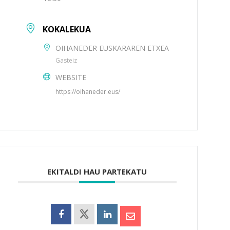
KOKALEKUA
OIHANEDER EUSKARAREN ETXEA
Gasteiz
WEBSITE
https://oihaneder.eus/
EKITALDI HAU PARTEKATU