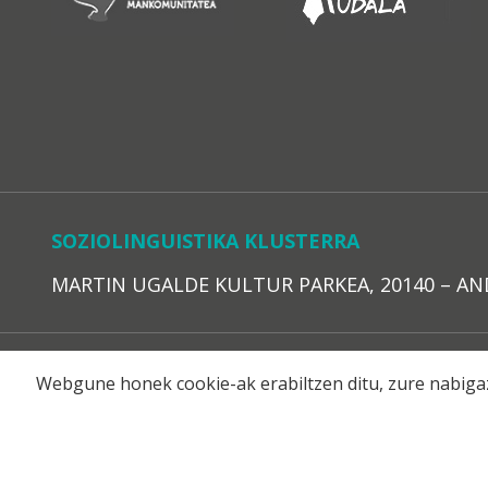
SOZIOLINGUISTIKA KLUSTERRA
MARTIN UGALDE KULTUR PARKEA, 20140 – ANDOAI
LEGE O
Webgune honek cookie-ak erabiltzen ditu, zure nabigaz