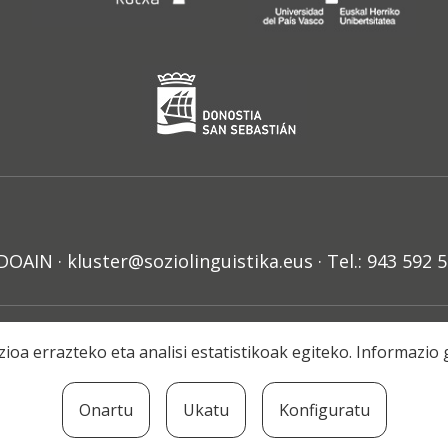
N · kluster@soziolinguistika.eus · Tel.: 943 592 
HARRA
PRIBATUTASUN POLITIKA
COOKIE-EN POLITIKA
H
ioa errazteko eta analisi estatistikoak egiteko. Informazi
© 2021 Soziolinguistika Klusterra
Onartu
Ukatu
Konfiguratu