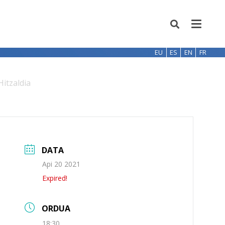
EU
ES
EN
FR
itzaldia
DATA
Api 20 2021
Expired!
ORDUA
18:30