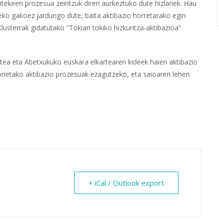
litekeen prozesua zeintzuk diren aurkeztuko dute hizlariek. Hau
reko gakoez jardungo dute, baita aktibazio horretarako egin
Klusterrak gidatutako “Tokian tokiko hizkuntza-aktibazioa”
tea eta Abetxukuko euskara elkartearen kideek haien aktibazio
orietako aktibazio prozesuak ezagutzeko, eta saioaren lehen
+ iCal / Outlook export