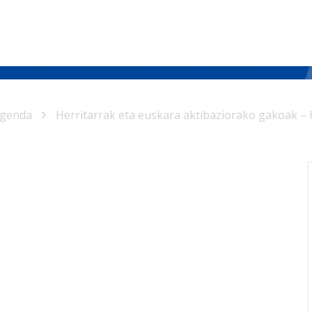
genda
Herritarrak eta euskara aktibaziorako gakoak – H