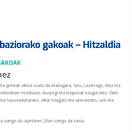
ibaziorako gakoak – Hitzaldia
 GAKOAK
nez
eta guneak zikloa osatu da Arabagara, Geu, Lazarraga, Alea eta
esberdinen motibazio, ikuspegi eta bizipenak ezagutzeko. Ziklo
 eta hausnarketarako, elkar ezagutu eta aberasteko, une eta
 izango da. Apirilaren 20an izango da saioa.