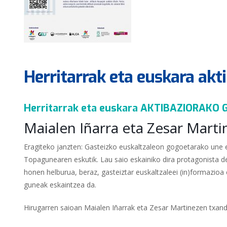
Herritarrak eta euskara akt
Herritarrak eta euskara AKTIBAZIORAKO
Maialen Iñarra eta Zesar Marti
Eragiteko janzten: Gasteizko euskaltzaleon gogoetarako une 
Topagunearen eskutik. Lau saio eskainiko dira protagonista d
honen helburua, beraz, gasteiztar euskaltzaleei (in)formazioa
guneak eskaintzea da.
Hirugarren saioan Maialen Iñarrak eta Zesar Martinezen txanda