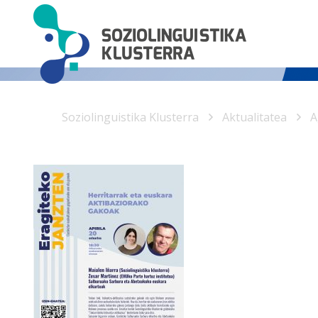
Soziolinguistika Klusterra
Aktualitatea
A