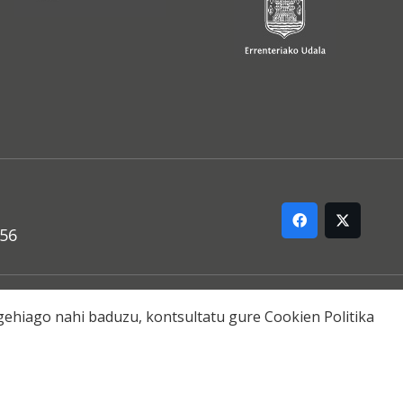
556
ARREMANA
o gehiago nahi baduzu, kontsultatu gure
Cookien Politika