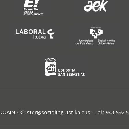
N · kluster@soziolinguistika.eus · Tel.: 943 592 