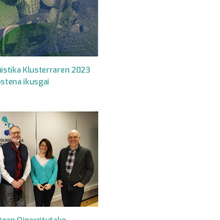
uistika Klusterraren 2023
ostena ikusgai