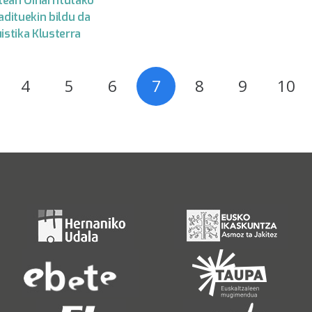
ean Oinarritutako
adituekin bildu da
istika Klusterra
4
5
6
7
8
9
10