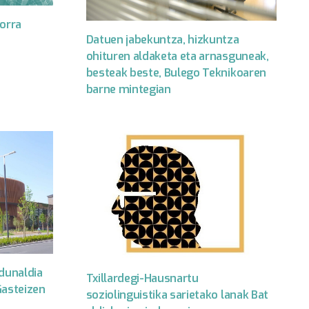
korra
Datuen jabekuntza, hizkuntza
ohituren aldaketa eta arnasguneak,
besteak beste, Bulego Teknikoaren
barne mintegian
rdunaldia
Txillardegi-Hausnartu
Gasteizen
soziolinguistika sarietako lanak Bat