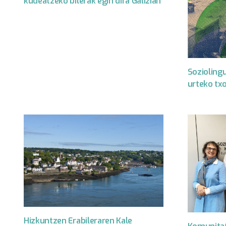
kudeatzeko bilerak egin dira Galizian
Sozioling
urteko tx
Hizkuntzen Erabileraren Kale