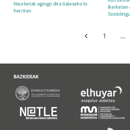
Komunitat
Neurketak egingo dira Galeseko bi
Ikerketan 
herritan
Soziolingu
1
…
BAZKIDEAK