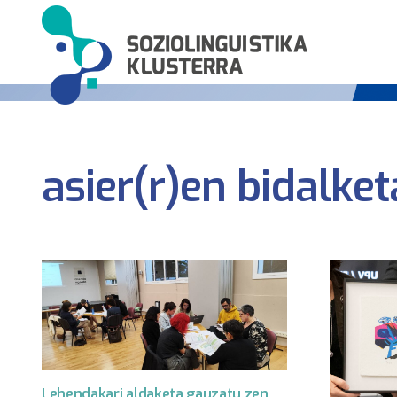
asier(r)en bidalket
Lehendakari aldaketa gauzatu zen