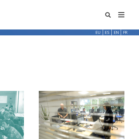
EU
ES
EN
FR