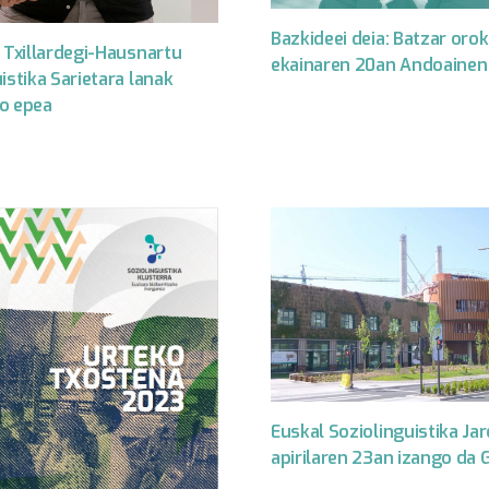
Bazkideei deia: Batzar oro
 Txillardegi-Hausnartu
ekainaren 20an Andoainen
istika Sarietara lanak
o epea
Euskal Soziolinguistika Ja
apirilaren 23an izango da 