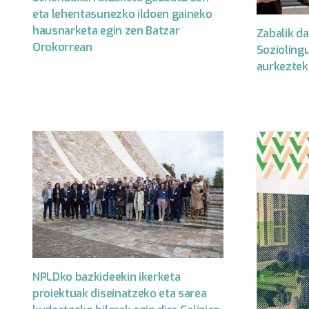
eta lehentasunezko ildoen gaineko
hausnarketa egin zen Batzar
Zabalik da
Orokorrean
Soziolingu
aurkeztek
NPLDko bazkideekin ikerketa
proiektuak diseinatzeko eta sarea