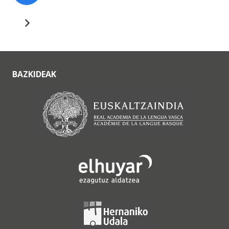
BAZKIDEAK