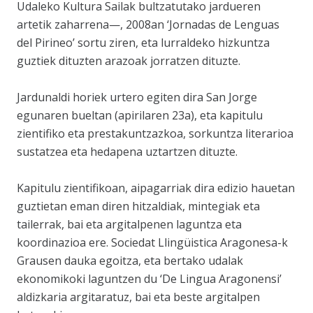
Udaleko Kultura Sailak bultzatutako jardueren
artetik zaharrena—, 2008an ‘Jornadas de Lenguas
del Pirineo’ sortu ziren, eta lurraldeko hizkuntza
guztiek dituzten arazoak jorratzen dituzte.
Jardunaldi horiek urtero egiten dira San Jorge
egunaren bueltan (apirilaren 23a), eta kapitulu
zientifiko eta prestakuntzazkoa, sorkuntza literarioa
sustatzea eta hedapena uztartzen dituzte.
Kapitulu zientifikoan, aipagarriak dira edizio hauetan
guztietan eman diren hitzaldiak, mintegiak eta
tailerrak, bai eta argitalpenen laguntza eta
koordinazioa ere. Sociedat Llingüistica Aragonesa-k
Grausen dauka egoitza, eta bertako udalak
ekonomikoki laguntzen du ‘De Lingua Aragonensi’
aldizkaria argitaratuz, bai eta beste argitalpen