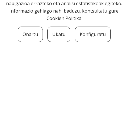
nabigazioa errazteko eta analisi estatistikoak egiteko.
Informazio gehiago nahi baduzu, kontsultatu gure
Cookien Politika
Onartu
Ukatu
Konfiguratu
SOZIOLINGUISTIKA KLUSTERRA
MARTIN UGALDE KULTUR PARKEA, 20140 –
ANDOAIN · kluster@soziolinguistika.eus · Tel.:
943 592 556
LEGE OHARRA