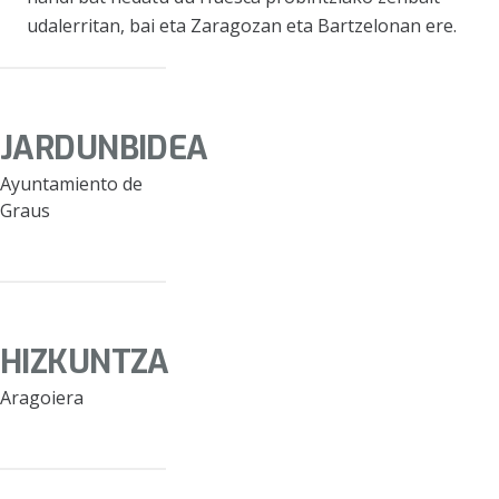
udalerritan, bai eta Zaragozan eta Bartzelonan ere.
JARDUNBIDEA
Ayuntamiento de
Graus
HIZKUNTZA
Aragoiera