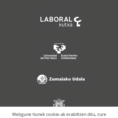
Webgune honek cookie-ak erabiltzen ditu, zure