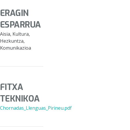
ERAGIN
ESPARRUA
Aisia, Kultura,
Hezkuntza,
Komunikazioa
FITXA
TEKNIKOA
Chornadas_Llenguas_Pirineu.pdf