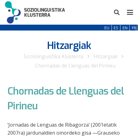
EU
ES
EN
FR
Hitzargiak
Soziolinguistika Klusterra
Hitzargiak
Chornadas de Llenguas del Pirineu
Chornadas de Llenguas del
Pirineu
‘Jornadas de Lenguas de Ribagorza’ (2001etatik
2007ra) jardunaldien oinordeko gisa —Grauseko