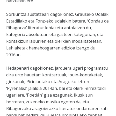
batzuekin ere.
Sorkuntza sustatzeari dagokionez, Grauseko Udalak,
Estadillako eta Fonz-eko udalekin batera, ‘Condau de
Ribagorza’ literatur lehiaketa antolatzen du,
kategoria absolutuan eta gazteen kategorian, eta
kontakizun laburren eta olerkien modalitateetan.
Lehiaketak hamabosgarren edizioa izango du
2016an.
Hedapenari dagokionez, jarduera ugari programatu
dira urte hauetan: kontzertuak, ipuin-kontaketak,
ginkanak, Pirinioetako eta Aragoiko letren
‘Pyrenalea’ jaialdia 2014an, bai eta olerki-errezitaldi
ugari ere, ‘Poetián’ gisa ezagunak. Ikuskizun
horretan, zuzeneko musika egoten da, eta
Ribagorzako aragoierazko literatur ondarearen zati
handi bat hedatu du Huesca probintziako zenbait