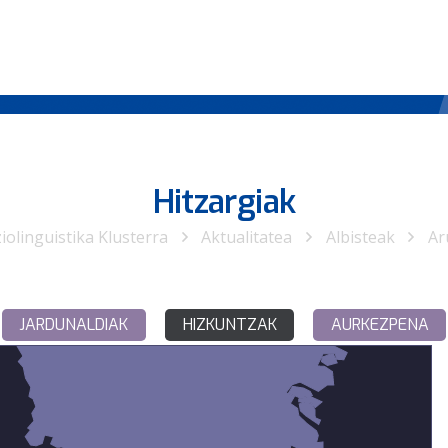
Hitzargiak
iolinguistika Klusterra
Aktualitatea
Albisteak
Ar
JARDUNALDIAK
HIZKUNTZAK
AURKEZPENA