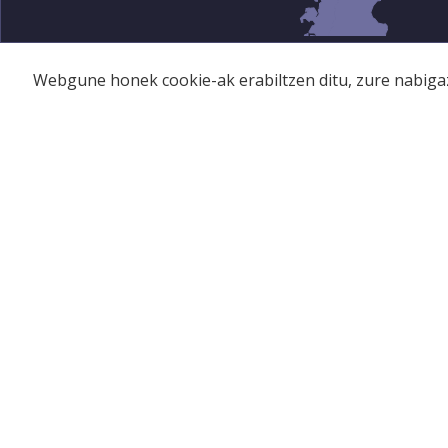
Webgune honek cookie-ak erabiltzen ditu, zure nabigaz
BAZKIDEAK