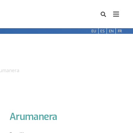
EU
ES
EN
FR
umanera
Arumanera