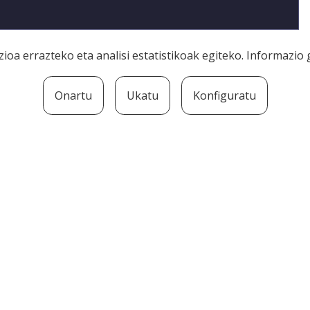
ioa errazteko eta analisi estatistikoak egiteko. Informazi
Onartu
Ukatu
Konfiguratu