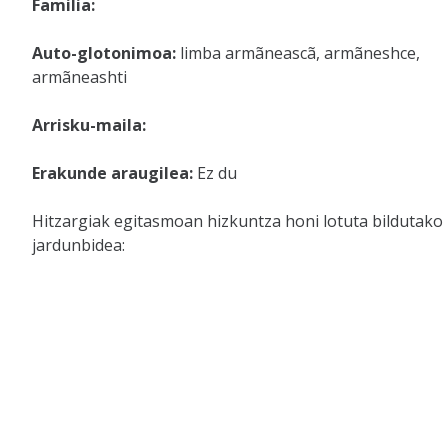
Familia:
Auto-glotonimoa:
limba armãneascã, armãneshce,
armãneashti
Arrisku-maila:
Erakunde araugilea:
Ez du
Hitzargiak egitasmoan hizkuntza honi lotuta bildutako
jardunbidea: