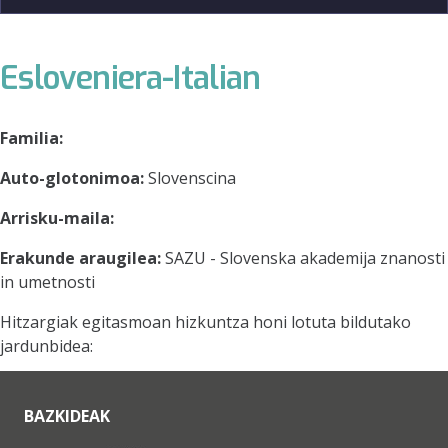
Esloveniera-Italian
Familia:
Auto-glotonimoa:
Slovenscina
Arrisku-maila:
Erakunde araugilea:
SAZU - Slovenska akademija znanosti
in umetnosti
Hitzargiak egitasmoan hizkuntza honi lotuta bildutako
jardunbidea:
BAZKIDEAK