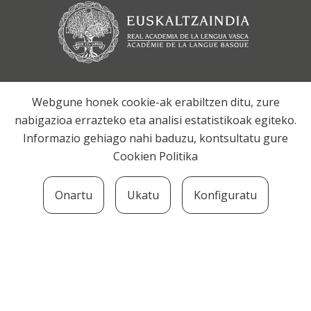
Webgune honek cookie-ak erabiltzen ditu, zure
nabigazioa errazteko eta analisi estatistikoak egiteko.
Informazio gehiago nahi baduzu, kontsultatu gure
Cookien Politika
Onartu
Ukatu
Konfiguratu