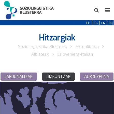
EU
ES
EN
FR
Hitzargiak
Soziolinguistika Klusterra
Aktualitatea
Albisteak
Esloveniera-Italian
JARDUNALDIAK
HIZKUNTZAK
AURKEZPENA