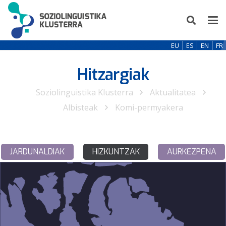
EU
ES
EN
FR
Hitzargiak
Soziolinguistika Klusterra
Aktualitatea
Albisteak
Komi-permyakera
JARDUNALDIAK
HIZKUNTZAK
AURKEZPENA