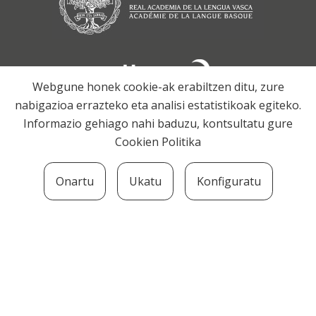
Webgune honek cookie-ak erabiltzen ditu, zure
nabigazioa errazteko eta analisi estatistikoak egiteko.
Informazio gehiago nahi baduzu, kontsultatu gure
Cookien Politika
Onartu
Ukatu
Konfiguratu