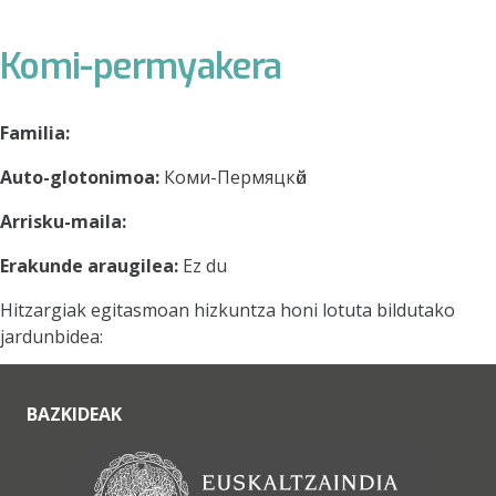
Komi-permyakera
Familia:
Auto-glotonimoa:
Коми-Пермяцкӧй
Arrisku-maila:
Erakunde araugilea:
Ez du
Hitzargiak egitasmoan hizkuntza honi lotuta bildutako
jardunbidea:
BAZKIDEAK