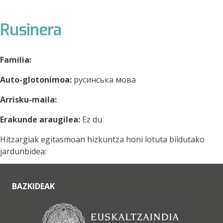
Rusinera
Familia:
Auto-glotonimoa:
русинська мова
Arrisku-maila:
Erakunde araugilea:
Ez du
Hitzargiak egitasmoan hizkuntza honi lotuta bildutako
jardunbidea:
BAZKIDEAK