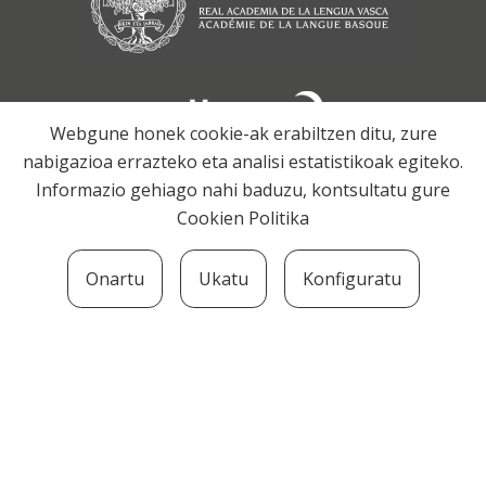
Webgune honek cookie-ak erabiltzen ditu, zure
nabigazioa errazteko eta analisi estatistikoak egiteko.
Informazio gehiago nahi baduzu, kontsultatu gure
Cookien Politika
Onartu
Ukatu
Konfiguratu