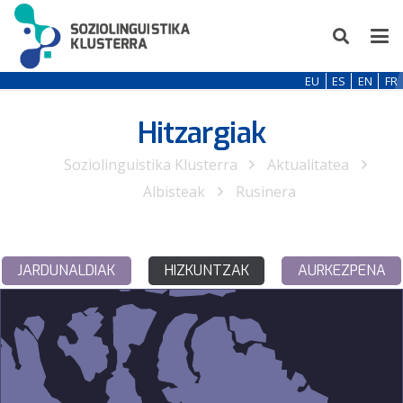
EU
ES
EN
FR
Hitzargiak
Soziolinguistika Klusterra
Aktualitatea
Albisteak
Rusinera
JARDUNALDIAK
HIZKUNTZAK
AURKEZPENA