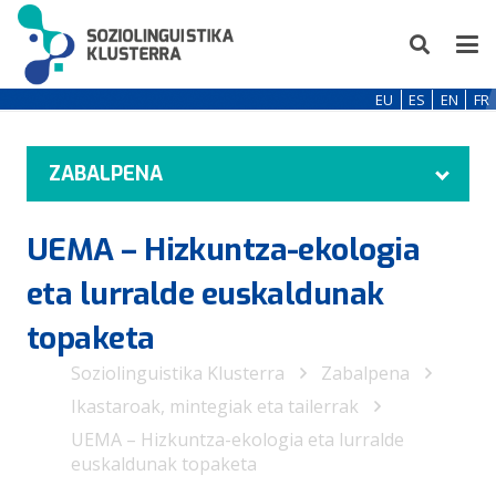
EU
ES
EN
FR
ZABALPENA
UEMA – Hizkuntza-ekologia
eta lurralde euskaldunak
topaketa
Soziolinguistika Klusterra
Zabalpena
Ikastaroak, mintegiak eta tailerrak
UEMA – Hizkuntza-ekologia eta lurralde
euskaldunak topaketa