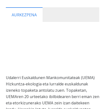
AURKEZPENA
Udalerri Euskaldunen Mankomunitateak (UEMA)
Hizkuntza-ekologia eta lurralde euskaldunak
izeneko topaketa antolatu zuen. Topaketan,
UEMAren 20 urteetako ibilbidearen berri eman zen
eta etorkizunerako UEMA zein izan daitekeen