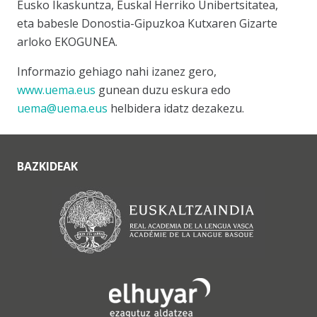
Eusko Ikaskuntza, Euskal Herriko Unibertsitatea,
eta babesle Donostia-Gipuzkoa Kutxaren Gizarte
arloko EKOGUNEA.
Informazio gehiago nahi izanez gero,
www.uema.eus
gunean duzu eskura edo
uema@uema.eus
helbidera idatz dezakezu.
BAZKIDEAK