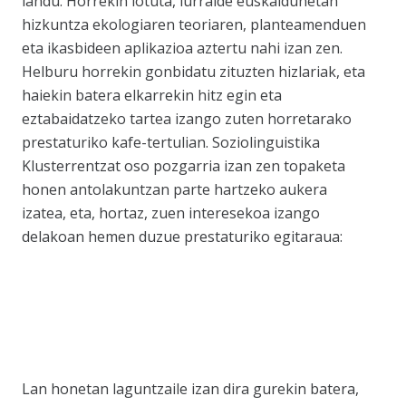
landu. Horrekin lotuta, lurralde euskaldunetan
hizkuntza ekologiaren teoriaren, planteamenduen
eta ikasbideen aplikazioa aztertu nahi izan zen.
Helburu horrekin gonbidatu zituzten hizlariak, eta
haiekin batera elkarrekin hitz egin eta
eztabaidatzeko tartea izango zuten horretarako
prestaturiko kafe-tertulian. Soziolinguistika
Klusterrentzat oso pozgarria izan zen topaketa
honen antolakuntzan parte hartzeko aukera
izatea, eta, hortaz, zuen interesekoa izango
delakoan hemen duzue prestaturiko egitaraua:
Lan honetan laguntzaile izan dira gurekin batera,