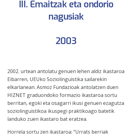
III. Emaitzak eta ondorio
nagusiak
2003
2002. urtean antolatu genuen lehen aldiz ikastaroa
Eibarren, UEUko Soziolinguistika sailarekin
elkarlanean. Asmoz Fundazioak antolatzen duen
HIZNET graduondoko formazio ikastaroa sortu
berritan, egoki eta osagarri ikusi genuen ezagutza
soziolinguistikoa ikuspegi praktikoago batetik
landuko zuen ikastaro bat eratzea.
Horrela sortu zen ikastaroa: “Urrats berriak