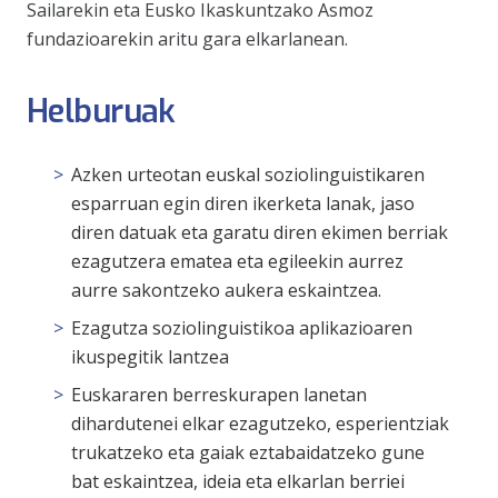
Sailarekin eta Eusko Ikaskuntzako Asmoz
fundazioarekin aritu gara elkarlanean.
Helburuak
Azken urteotan euskal soziolinguistikaren
esparruan egin diren ikerketa lanak, jaso
diren datuak eta garatu diren ekimen berriak
ezagutzera ematea eta egileekin aurrez
aurre sakontzeko aukera eskaintzea.
Ezagutza soziolinguistikoa aplikazioaren
ikuspegitik lantzea
Euskararen berreskurapen lanetan
dihardutenei elkar ezagutzeko, esperientziak
trukatzeko eta gaiak eztabaidatzeko gune
bat eskaintzea, ideia eta elkarlan berriei