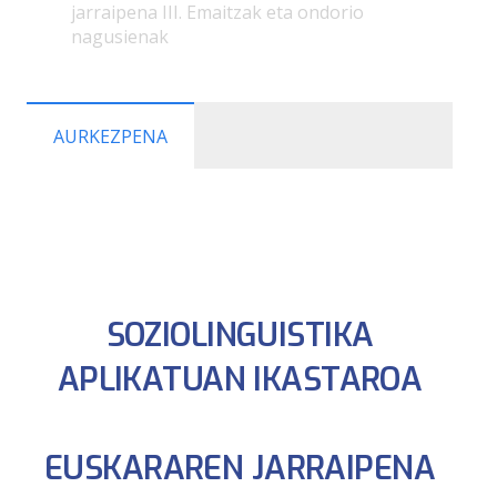
jarraipena III. Emaitzak eta ondorio
nagusienak
AURKEZPENA
SOZIOLINGUISTIKA
APLIKATUAN IKASTAROA
EUSKARAREN JARRAIPENA