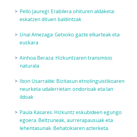
Pello Jauregi:
Erabilera ohituren aldaketa:
eskatzen dituen baldintzak
Unai Amezaga:
Getxoko gazte elkarteak eta
euskara
Ainhoa Beraza:
Hizkuntzaren transmisio
naturala
Ibon Usarralde:
Bizitasun etnolinguistikoaren
neurketa udalerrietan: ondorioak eta lan
ildoak
Paula Kasares.
Hizkuntz eskubideen egungo
egoera. Beltzuneak, aurrerapausuak eta
lehentasunak. Behatokiaren azterketa.