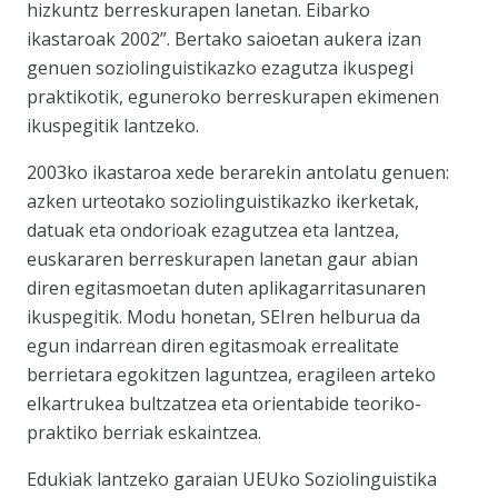
hizkuntz berreskurapen lanetan. Eibarko
ikastaroak 2002”. Bertako saioetan aukera izan
genuen soziolinguistikazko ezagutza ikuspegi
praktikotik, eguneroko berreskurapen ekimenen
ikuspegitik lantzeko.
2003ko ikastaroa xede berarekin antolatu genuen:
azken urteotako soziolinguistikazko ikerketak,
datuak eta ondorioak ezagutzea eta lantzea,
euskararen berreskurapen lanetan gaur abian
diren egitasmoetan duten aplikagarritasunaren
ikuspegitik. Modu honetan, SEIren helburua da
egun indarrean diren egitasmoak errealitate
berrietara egokitzen laguntzea, eragileen arteko
elkartrukea bultzatzea eta orientabide teoriko-
praktiko berriak eskaintzea.
Edukiak lantzeko garaian UEUko Soziolinguistika