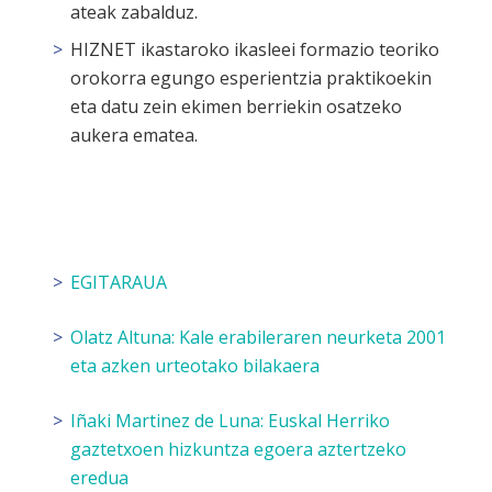
ateak zabalduz.
HIZNET ikastaroko ikasleei formazio teoriko
orokorra egungo esperientzia praktikoekin
eta datu zein ekimen berriekin osatzeko
aukera ematea.
EGITARAUA
Olatz Altuna:
Kale erabileraren neurketa 2001
eta azken urteotako bilakaera
Iñaki Martinez de Luna:
Euskal Herriko
gaztetxoen hizkuntza egoera aztertzeko
eredua