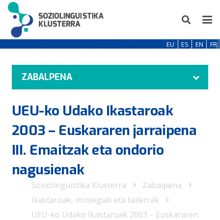
EU
ES
EN
FR
ZABALPENA
UEU-ko Udako Ikastaroak
2003 – Euskararen jarraipena
III. Emaitzak eta ondorio
nagusienak
Soziolinguistika Klusterra
Zabalpena
Ikastaroak, mintegiak eta tailerrak
UEU-ko Udako Ikastaroak 2003 – Euskararen