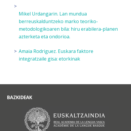
Mikel Urdangarin.
Lan mundua
berreuskalduntzeko marko teoriko-
metodologikoaren bila: hiru erabilera-planen
azterketa eta ondorioa.
Amaia Rodriguez.
Euskara faktore
integratzaile gisa: etorkinak
BAZKIDEAK