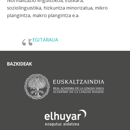
Normalizazio linguistikoa, Euskara,
soziolinguistika, hizkuntza minorizatua, mikro
plangintza, makro plangintza e.a.
EGITARAUA
BAZKIDEAK