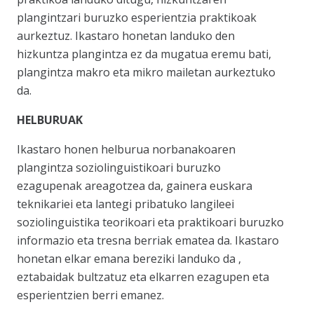
plangintzari buruzko esperientzia praktikoak
aurkeztuz. Ikastaro honetan landuko den
hizkuntza plangintza ez da mugatua eremu bati,
plangintza makro eta mikro mailetan aurkeztuko
da.
HELBURUAK
Ikastaro honen helburua norbanakoaren
plangintza soziolinguistikoari buruzko
ezagupenak areagotzea da, gainera euskara
teknikariei eta lantegi pribatuko langileei
soziolinguistika teorikoari eta praktikoari buruzko
informazio eta tresna berriak ematea da. Ikastaro
honetan elkar emana bereziki landuko da ,
eztabaidak bultzatuz eta elkarren ezagupen eta
esperientzien berri emanez.