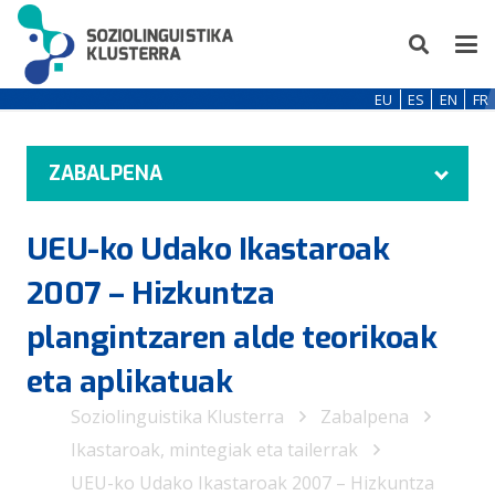
EU
ES
EN
FR
ZABALPENA
UEU-ko Udako Ikastaroak
2007 – Hizkuntza
plangintzaren alde teorikoak
eta aplikatuak
Soziolinguistika Klusterra
Zabalpena
Ikastaroak, mintegiak eta tailerrak
UEU-ko Udako Ikastaroak 2007 – Hizkuntza