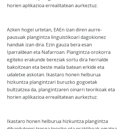
horien aplikazioa errealitatean aurkeztuz.
Azken hogei urtetan, EAEn izan diren aurre-
pausuak plangintza linguistikoari dagokionez
handiak izan dira. Ezin gauza bera esan
Iparraldean eta Nafarroan. Plangintza orokorra
egiteko erakunde bereziak sortu dira herrialde
bakoitzean eta beste maila batean erkide eta
udaletxe askotan. Ikastaro honen helburua
hizkuntza plangintzari buruzko gogoetak
bultzatzea da, plangintzaren oinarri teorikoak eta
horien aplikazioa errealitatean aurkeztuz.
Ikastaro honen helburua hizkuntza plangintza
dihardutenei tresna teoriko eta praktikoak ematea