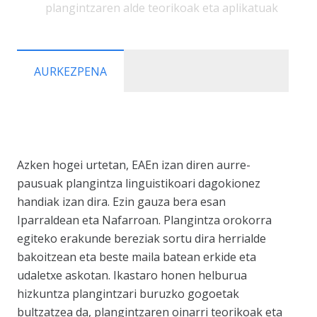
plangintzaren alde teorikoak eta aplikatuak
AURKEZPENA
Azken hogei urtetan, EAEn izan diren aurre-
pausuak plangintza linguistikoari dagokionez
handiak izan dira. Ezin gauza bera esan
Iparraldean eta Nafarroan. Plangintza orokorra
egiteko erakunde bereziak sortu dira herrialde
bakoitzean eta beste maila batean erkide eta
udaletxe askotan. Ikastaro honen helburua
hizkuntza plangintzari buruzko gogoetak
bultzatzea da, plangintzaren oinarri teorikoak eta