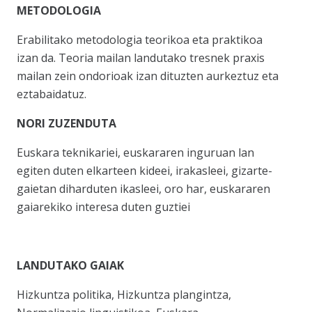
METODOLOGIA
Erabilitako metodologia teorikoa eta praktikoa
izan da. Teoria mailan landutako tresnek praxis
mailan zein ondorioak izan dituzten aurkeztuz eta
eztabaidatuz.
NORI ZUZENDUTA
Euskara teknikariei, euskararen inguruan lan
egiten duten elkarteen kideei, irakasleei, gizarte-
gaietan diharduten ikasleei, oro har, euskararen
gaiarekiko interesa duten guztiei
LANDUTAKO GAIAK
Hizkuntza politika, Hizkuntza plangintza,