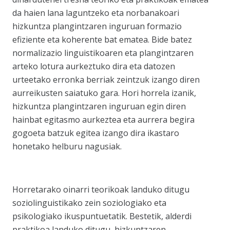
da haien lana laguntzeko eta norbanakoari
hizkuntza plangintzaren inguruan formazio
efiziente eta koherente bat ematea. Bide batez
normalizazio linguistikoaren eta plangintzaren
arteko lotura aurkeztuko dira eta datozen
urteetako erronka berriak zeintzuk izango diren
aurreikusten saiatuko gara. Hori horrela izanik,
hizkuntza plangintzaren inguruan egin diren
hainbat egitasmo aurkeztea eta aurrera begira
gogoeta batzuk egitea izango dira ikastaro
honetako helburu nagusiak.
Horretarako oinarri teorikoak landuko ditugu
soziolinguistikako zein soziologiako eta
psikologiako ikuspuntuetatik. Bestetik, alderdi
praktikoa landuko ditugu, hizkuntzaren