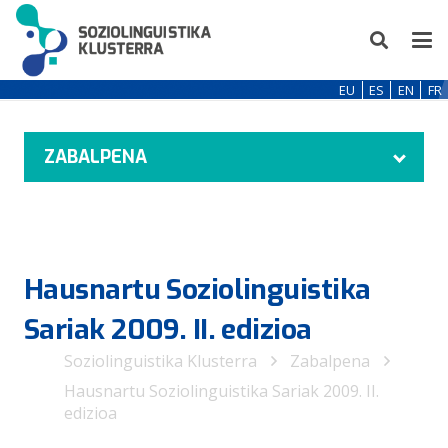
EU
ES
EN
FR
ZABALPENA
Hausnartu Soziolinguistika
Sariak 2009. II. edizioa
Soziolinguistika Klusterra
Zabalpena
Hausnartu Soziolinguistika Sariak 2009. II.
edizioa