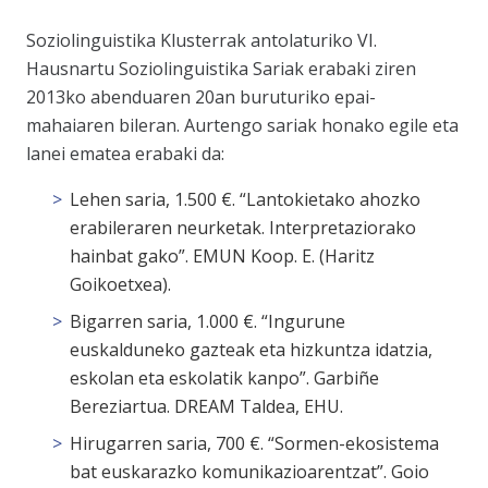
Soziolinguistika Klusterrak antolaturiko VI.
Hausnartu Soziolinguistika Sariak erabaki ziren
2013ko abenduaren 20an buruturiko epai-
mahaiaren bileran. Aurtengo sariak honako egile eta
lanei ematea erabaki da:
Lehen saria, 1.500 €. “Lantokietako ahozko
erabileraren neurketak. Interpretaziorako
hainbat gako”. EMUN Koop. E. (Haritz
Goikoetxea).
Bigarren saria, 1.000 €. “Ingurune
euskalduneko gazteak eta hizkuntza idatzia,
eskolan eta eskolatik kanpo”. Garbiñe
Bereziartua. DREAM Taldea, EHU.
Hirugarren saria, 700 €. “Sormen-ekosistema
bat euskarazko komunikazioarentzat”. Goio