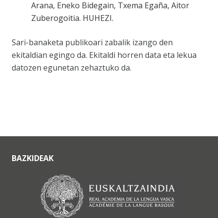
Arana, Eneko Bidegain, Txema Egaña, Aitor
Zuberogoitia. HUHEZI.
Sari-banaketa publikoari zabalik izango den
ekitaldian egingo da. Ekitaldi horren data eta lekua
datozen egunetan zehaztuko da.
BAZKIDEAK