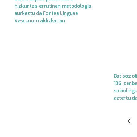
hizkuntza-errutinen metodologia
aurkeztu da Fontes Linguae
Vasconum aldizkarian
Bat soziol
136. zenba
soziolingu
aztertu d