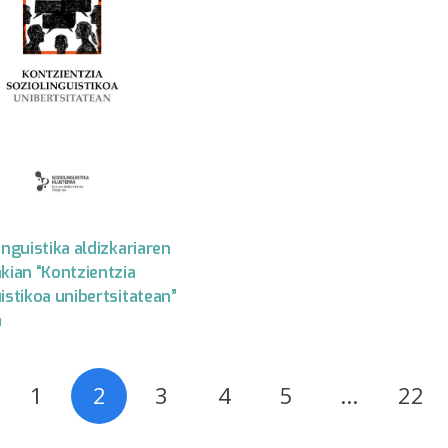
inguistika aldizkariaren
kian “Kontzientzia
istikoa unibertsitatean”
a
1
2
3
4
5
…
22