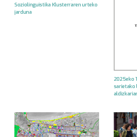
Soziolinguistika Klusterraren urteko
jarduna
2025eko T
sarietako 
aldizkaria