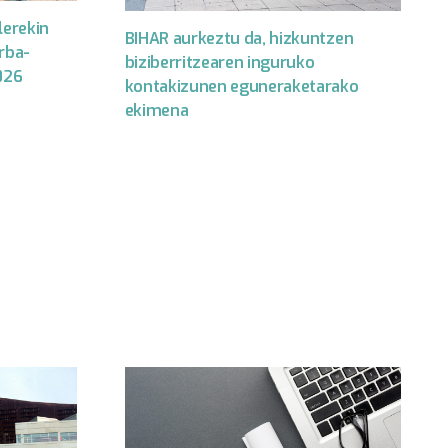
lerekin
BIHAR aurkeztu da, hizkuntzen
rba-
biziberritzearen inguruko
026
kontakizunen eguneraketarako
ekimena