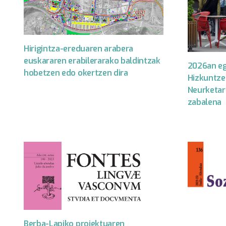
Hirigintza-ereduaren arabera
euskararen erabilerarako baldintzak
2026an eg
hobetzen edo okertzen dira
Hizkuntze
Neurketare
zabalena
Berba-Lapiko proiektuaren