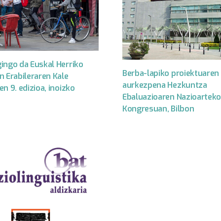
ingo da Euskal Herriko
Berba-lapiko proiektuaren
n Erabileraren Kale
aurkezpena Hezkuntza
n 9. edizioa, inoizko
Ebaluazioaren Nazioarteko
Kongresuan, Bilbon