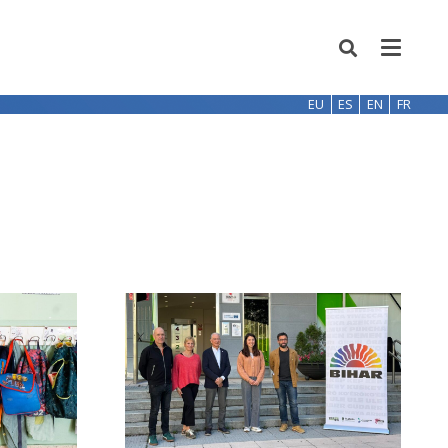
EU
ES
EN
FR