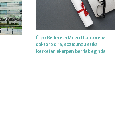
Iñigo Beitia eta Miren Otxotorena
doktore dira, soziolinguistika
ikerketan ekarpen berriak eginda