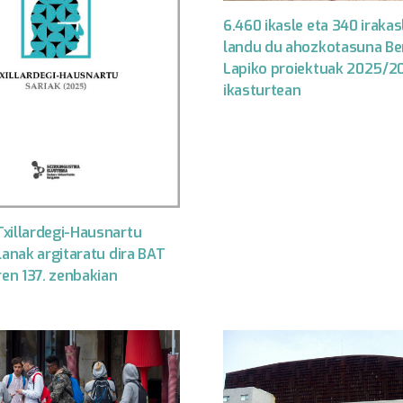
6.460 ikasle eta 340 irakas
landu du ahozkotasuna Be
Lapiko proiektuak 2025/2
ikasturtean
xillardegi-Hausnartu
lanak argitaratu dira BAT
ren 137. zenbakian